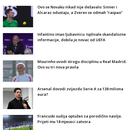
Ovo se Novaku nikad nije dešavalo: Sinner i
Alcaraz odustaju, a Zverev se odmah “raspao”
Infantino imao ljubavnicu: Isplivale skandalozne
informacije, dobila je novac od UEFA
Mourinho uvodi strogu disciplinu u Real Madrid.
Ovo su tri nova pravila
Arsenal dovodi zvijezdu Serie A za 138 miliona
eura?
Francuski sudija optužen za porodično nasilje.
Prijeti mu 18 mjeseci zatvora