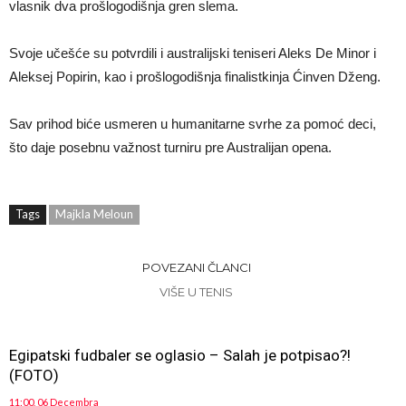
vlasnik dva prošlogodišnja gren slema.
Svoje učešće su potvrdili i australijski teniseri Aleks De Minor i
Aleksej Popirin, kao i prošlogodišnja finalistkinja Ćinven Dženg.
Sav prihod biće usmeren u humanitarne svrhe za pomoć deci,
što daje posebnu važnost turniru pre Australijan opena.
Tags
Majkla Meloun
POVEZANI ČLANCI
VIŠE U TENIS
Egipatski fudbaler se oglasio – Salah je potpisao?!
(FOTO)
11:00, 06 Decembra