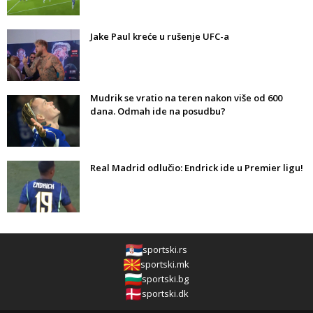
Jake Paul kreće u rušenje UFC-a
Mudrik se vratio na teren nakon više od 600
dana. Odmah ide na posudbu?
Real Madrid odlučio: Endrick ide u Premier ligu!
sportski.rs
sportski.mk
sportski.bg
sportski.dk