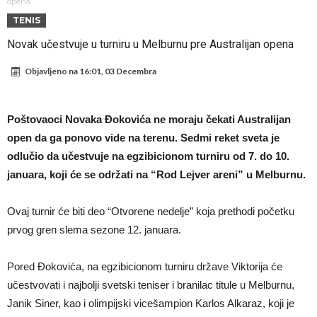
Atletika?!
Ovo se Novaku nikad nije dešavalo: Sinner i Alcaraz odustaju, a
opena
TENIS
Zverev se odmah “raspao”
Infantino imao ljubavnicu: Isplivale skandalozne informacije, dobila je
Novak učestvuje u turniru u Melburnu pre Australijan opena
novac od UEFA
Mourinho uvodi strogu disciplinu u Real Madrid. Ovo su tri nova
Objavljeno na
16:01, 03 Decembra
pravila
Arsenal dovodi zvijezdu Serie A za 138 miliona eura?
Francuski sudija optužen za porodično nasilje. Prijeti mu 18 mjeseci
Poštovaoci Novaka Đokovića ne moraju čekati Australijan
zatvora
Jake Paul kreće u rušenje UFC-a
open da ga ponovo vide na terenu. Sedmi reket sveta je
Mudrik se vratio na teren nakon više od 600 dana. Odmah ide na
odlučio da učestvuje na egzibicionom turniru od 7. do 10.
posudbu?
Real Madrid odlučio: Endrick ide u Premier ligu!
januara, koji će se održati na “Rod Lejver areni” u Melburnu.
Ovaj turnir će biti deo “Otvorene nedelje” koja prethodi početku
prvog gren slema sezone 12. januara.
Pored Đokovića, na egzibicionom turniru države Viktorija će
učestvovati i najbolji svetski teniser i branilac titule u Melburnu,
Janik Siner, kao i olimpijski vicešampion Karlos Alkaraz, koji je