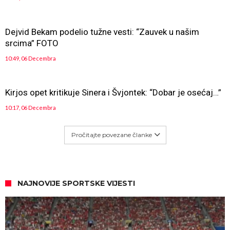
Dejvid Bekam podelio tužne vesti: “Zauvek u našim
srcima” FOTO
10:49, 06 Decembra
Kirjos opet kritikuje Sinera i Švjontek: “Dobar je osećaj…”
10:17, 06 Decembra
Pročitajte povezane članke
NAJNOVIJE SPORTSKE VIJESTI