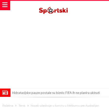
Hidratacijske pauze postale su biznis: FIFA ih ne planira ukinuti
Potpuni obračun – Barselona preotima najvažniji letnji transfer
Početna
Tenis
Novak učestvuje u turniru u Melburnu pre Australijan