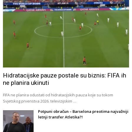
Hidratacijske pauze postale su biznis: FIFA ih
ne planira ukinuti
FIFA ne planira odustati od hidratacijskih pauza koje su tokom
Svjetskog prvenstva 2026. televizijskim …
Potpuni obračun – Barselona preotima najvažniji
letnji transfer Atletika?!