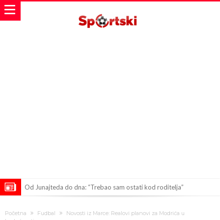
Od Junajteda do dna: “Trebao sam ostati kod roditelja”
Ferguson: Mourinho je trebao biti moj nasljednik, zvao me
Početna
Fudbal
Novosti iz Marce: Realovi planovi za Modrića u