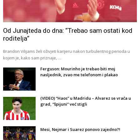
Od Junajteda do dna: “Trebao sam ostati kod
roditelja”
Brandon Vilijams želi oživjeti karijeru nakon turbulentnog perioda u
kojem je, kako sam priznaje, …
Ferguson: Mourinho je trebao biti moj
nasljednik, zvao me telefonom i plakao
(VIDEO) “Haos” u Madridu – Alvarez se vraća u
grad, “špijuni” već stigli
Mesi, Nejmar i Suarez ponovo zajedno?!