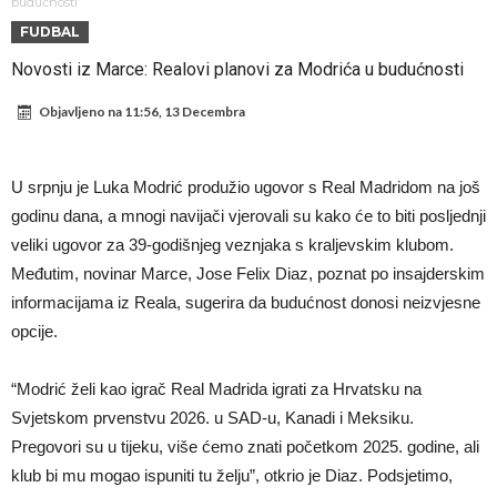
telefonom i plakao
(VIDEO) “Haos” u Madridu – Alvarez se vraća u grad, “špijuni” već
budućnosti
FUDBAL
stigli
Mesi, Nejmar i Suarez ponovo zajedno?!
Novosti iz Marce: Realovi planovi za Modrića u budućnosti
Bomba iz Madrida: Arda Güler u centru pažnje zbog ponude od 18
Objavljeno na
11:56, 13 Decembra
miliona eura!
Rashford se vratio u Manchester United. Odbija Tursku i Saudijsku
Arabiju
Darwin Núñez blizu Trabzonsporu
U srpnju je Luka Modrić produžio ugovor s Real Madridom na još
Ferran Torres sve bliže PSG-u
godinu dana, a mnogi navijači vjerovali su kako će to biti posljednji
Gabrielova tetovaža predmet šale među navijačima: De Bruyneov lik
veliki ugovor za 39-godišnjeg veznjaka s kraljevskim klubom.
u novoj parodiji
Mourinho: “Nesretnik nam je došao nespreman”
Međutim, novinar Marce, Jose Felix Diaz, poznat po insajderskim
informacijama iz Reala, sugerira da budućnost donosi neizvjesne
opcije.
“Modrić želi kao igrač Real Madrida igrati za Hrvatsku na
Svjetskom prvenstvu 2026. u SAD-u, Kanadi i Meksiku.
Pregovori su u tijeku, više ćemo znati početkom 2025. godine, ali
klub bi mu mogao ispuniti tu želju”, otkrio je Diaz. Podsjetimo,