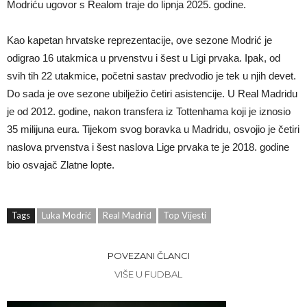
Modriću ugovor s Realom traje do lipnja 2025. godine.
Kao kapetan hrvatske reprezentacije, ove sezone Modrić je
odigrao 16 utakmica u prvenstvu i šest u Ligi prvaka. Ipak, od
svih tih 22 utakmice, početni sastav predvodio je tek u njih devet.
Do sada je ove sezone ubilježio četiri asistencije. U Real Madridu
je od 2012. godine, nakon transfera iz Tottenhama koji je iznosio
35 milijuna eura. Tijekom svog boravka u Madridu, osvojio je četiri
naslova prvenstva i šest naslova Lige prvaka te je 2018. godine
bio osvajač Zlatne lopte.
Tags
Luka Modrić
Real Madrid
Top Vijesti
POVEZANI ČLANCI
VIŠE U FUDBAL