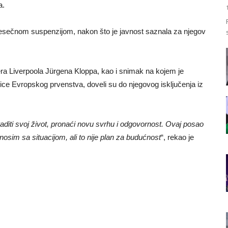
a.
mjesečnom suspenzijom, nakon što je javnost saznala za njegov
era Liverpoola Jürgena Kloppa, kao i snimak na kojem je
 Evropskog prvenstva, doveli su do njegovog isključenja iz
iti svoj život, pronaći novu svrhu i odgovornost. Ovaj posao
osim sa situacijom, ali to nije plan za budućnost
“, rekao je