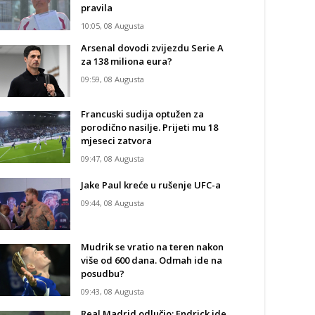
pravila
10:05, 08 Augusta
Arsenal dovodi zvijezdu Serie A
za 138 miliona eura?
09:59, 08 Augusta
Francuski sudija optužen za
porodično nasilje. Prijeti mu 18
mjeseci zatvora
09:47, 08 Augusta
Jake Paul kreće u rušenje UFC-a
09:44, 08 Augusta
Mudrik se vratio na teren nakon
više od 600 dana. Odmah ide na
posudbu?
09:43, 08 Augusta
Real Madrid odlučio: Endrick ide