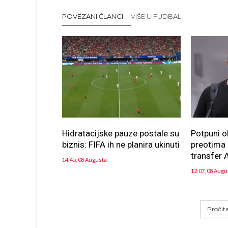
POVEZANI ČLANCI
VIŠE U FUDBAL
Hidratacijske pauze postale su
Potpuni o
biznis: FIFA ih ne planira ukinuti
preotima n
transfer A
14:45, 08 Augusta
12:07, 08 Augu
Pročit