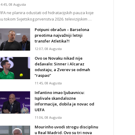
14:45, 08 Augusta
FIFA ne planira odustati od hidratacijskih pauza koje
su tokom Svjetskog prvenstva 2026. televizijskim …
Potpuni obračun – Barselona
preotima najvažniji letnji
transfer Atletika?!
12:07, 08 Augusta
Ovo se Novaku nikad nije
dešavalo: Sinner i Alcaraz
odustaju, a Zverev se odmah
“raspao”
11:45, 08 Augusta
Infantino imao ljubavnicu:
Isplivale skandalozne
informacije, dobila je novac od
UEFA
11:06, 08 Augusta
Mourinho uvodi strogu disciplinu
u Real Madrid. Ovo su tri nova