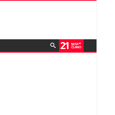
21
NOVI
ČLANCI