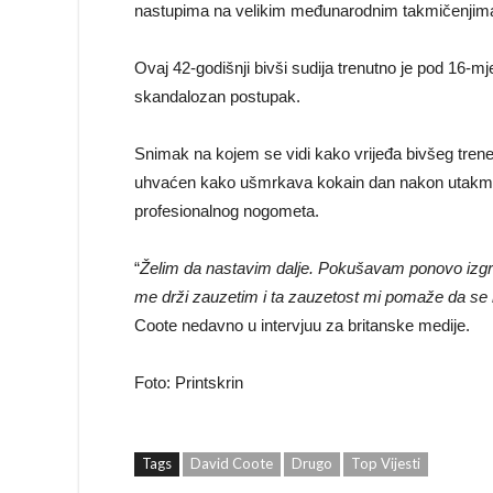
nastupima na velikim međunarodnim takmičenjim
Ovaj 42-godišnji bivši sudija trenutno je pod 16-
skandalozan postupak.
Snimak na kojem se vidi kako vrijeđa bivšeg tren
uhvaćen kako ušmrkava kokain dan nakon utakmice
profesionalnog nogometa.
“
Želim da nastavim dalje. Pokušavam ponovo izgrad
me drži zauzetim i ta zauzetost mi pomaže da se n
Coote nedavno u intervjuu za britanske medije.
Foto: Printskrin
Tags
David Coote
Drugo
Top Vijesti