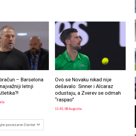
bračun – Barselona
Ovo se Novaku nikad nije
ajvažniji letnji
dešavalo: Sinner i Alcaraz
tletika?!
odustaju, a Zverev se odmah
“raspao”
sta
11:45, 08 Augusta
ajte povezane članke