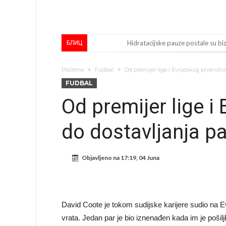
Hidratacijske pauze postale su bizn
БЛИЦ
Potpuni obračun – Barselona preoti
Početna
Fudbal
Od premijer lige i Evropskog prvenstva
Ovo se Novaku nikad nije dešavalo
FUDBAL
Infantino imao ljubavnicu: Ispliva
Od premijer lige i
Mourinho uvodi strogu disciplinu 
do dostavljanja p
Arsenal dovodi zvijezdu Serie A z
Francuski sudija optužen za porodi
Objavljeno na
17:19, 04 Juna
Jake Paul kreće u rušenje UFC-a
Mudrik se vratio na teren nakon
Real Madrid odlučio: Endrick ide u
David Coote je tokom sudijske karijere sudio na E
vrata. Jedan par je bio iznenađen kada im je pošil