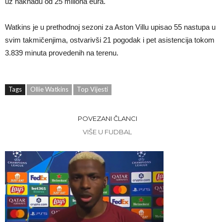
uz naknadu od 25 miliona eura.
Watkins je u prethodnoj sezoni za Aston Villu upisao 55 nastupa u
svim takmičenjima, ostvarivši 21 pogodak i pet asistencija tokom
3.839 minuta provedenih na terenu.
Tags
Ollie Watkins
Top Vijesti
POVEZANI ČLANCI
VIŠE U FUDBAL