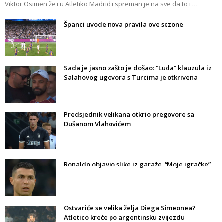
Viktor Osimen želi u Atletiko Madrid i spreman je na sve da to i …
Španci uvode nova pravila ove sezone
Sada je jasno zašto je došao: “Luda” klauzula iz
Salahovog ugovora s Turcima je otkrivena
Predsjednik velikana otkrio pregovore sa
Dušanom Vlahovićem
Ronaldo objavio slike iz garaže. “Moje igračke”
Ostvariće se velika želja Diega Simeonea?
Atletico kreće po argentinsku zvijezdu