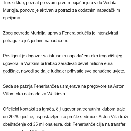
Turski klub, poznat po svom prvom pojačanju u vidu Vedata
Muriqija, ponovo je aktivan u potrazi za dodatnim napadačkim
opcijama.
Zbog povrede Muriqija, uprava Fenera odlučila je intenzivirati
potragu za još jednim napadačem.
Postignut je dogovor sa iskusnim napadačem oko trogodišnjeg
ugovora, a Watkins bi trebao zarađivati devet miliona eura
godišnje, navodi se da je fudbaler prihvatio sve ponuđene uvjete.
Sada se pažnja Fenerbahčea usmjerava na pregovore sa Aston
Villom oko naknade za Watkinsa.
Oficijelni kontakti za igrača, čiji ugovor sa trenutnim klubom traje
do 2028. godine, uspostavljeni su prošle sedmice. Aston Villa traži
obeštećenje od 35 miliona eura, dok Fenerbahče cilja na transfer