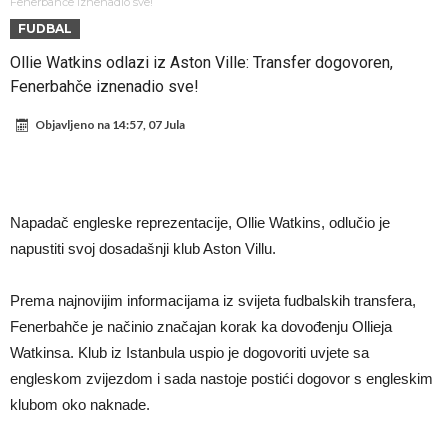
Sada je jasno zašto je došao: “Luda” klauzula iz Salahovog ugovora s
Fenerbahče iznenadio sve!
FUDBAL
Turcima je otkrivena
Predsjednik velikana otkrio pregovore sa Dušanom Vlahovićem
Ollie Watkins odlazi iz Aston Ville: Transfer dogovoren,
Ronaldo objavio slike iz garaže. “Moje igračke”
Fenerbahče iznenadio sve!
Ostvariće se velika želja Diega Simeonea? Atletico kreće po
Objavljeno na
14:57, 07 Jula
argentinsku zvijezdu
Nejmar potpuno izgubio glavu, šta mu ovo treba? (Video)
Dok Real čeka Vinisijusa, Perez upravo završio najskuplji transfer u
historiji!
Ćabi sastavlja kockice, lijevi bek iz Španije i golman iz Portugala za
Napadač engleske reprezentacije, Ollie Watkins, odlučio je
strašni Čelsi?!
FIFA u velikom previranju! Infantino svojim potezom iznenadio
napustiti svoj dosadašnji klub Aston Villu.
fudbalski svijet
Prema najnovijim informacijama iz svijeta fudbalskih transfera,
Fenerbahče je načinio značajan korak ka dovođenju Ollieja
Watkinsa. Klub iz Istanbula uspio je dogovoriti uvjete sa
engleskom zvijezdom i sada nastoje postići dogovor s engleskim
klubom oko naknade.