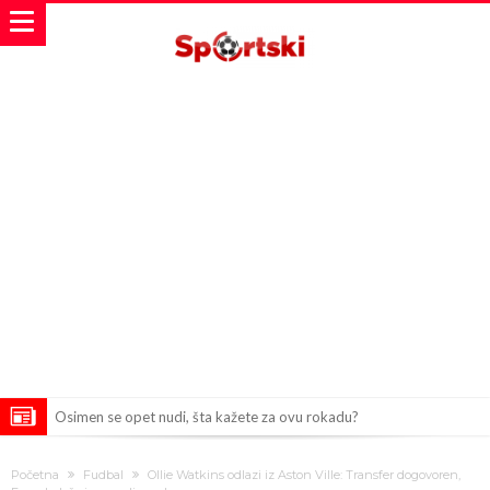
Osimen se opet nudi, šta kažete za ovu rokadu?
Španci uvode nova pravila ove sezone
Početna
Fudbal
Ollie Watkins odlazi iz Aston Ville: Transfer dogovoren,