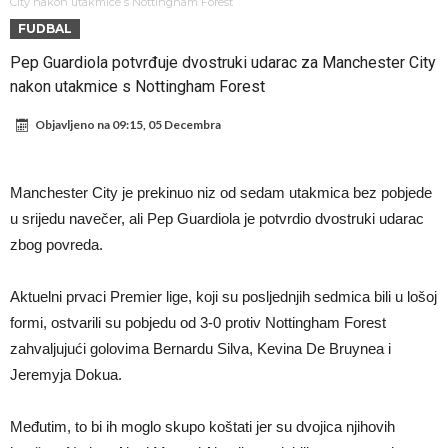
daleko”
Koliko traži PSG i koji je Liverpulov “plafon” za Bredlija Barkolu?
City nakon utakmice s Nottingham Forest
FUDBAL
Prva ponuda za Rafaela Leaa – odbijena!
Pep Guardiola potvrđuje dvostruki udarac za Manchester City
Zašto je nepoznati italijanski petoligaš dobio nevjerovatan stadion
nakon utakmice s Nottingham Forest
od 62 miliona eura?
Veliki udarac za Barcelonu: Junak finala Svjetskog prvenstva želi otići
Objavljeno na
09:15, 05 Decembra
Deco nije posjetio Madrid samo zbog Alvareza, Barcelona planira
historijski transfer?
Kapiten slavnog kluba ubijen u napadu ispred svoje kuće, nacija
Manchester City je prekinuo niz od sedam utakmica bez pobjede
zahtijeva pravdu.
Potresne scene na sahrani UFC borca! Red ljudi, muzika i aplauz koji
u srijedu navečer, ali Pep Guardiola je potvrdio dvostruki udarac
tjera suze
GROM USMRTIO FUDBALERA: Velika tragedija! Povrijeđeno još 12
zbog povreda.
igrača!
Aktuelni prvaci Premier lige, koji su posljednjih sedmica bili u lošoj
formi, ostvarili su pobjedu od 3-0 protiv Nottingham Forest
zahvaljujući golovima Bernardu Silva, Kevina De Bruynea i
Jeremyja Dokua.
Međutim, to bi ih moglo skupo koštati jer su dvojica njihovih