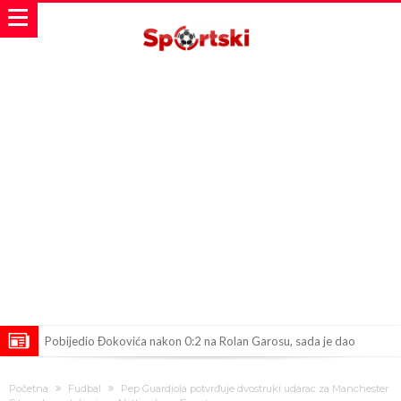
Pobijedio Đokovića nakon 0:2 na Rolan Garosu, sada je dao
sramotan komentar na njegov račun
Direktor FIA o drami Formule 1: “Ne možemo da idemo toliko
Početna
Fudbal
Pep Guardiola potvrđuje dvostruki udarac za Manchester