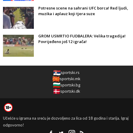
Potresne scene na sahrani UFC borca! Red ljudi,
muzika i aplauz koji tjera suze
GROM USMRTIO FUDBALERA: Velika tragedija!
Povrijeđeno još 12 igrača!
sportski.rs
sportski.mk
sportski.bg
sportski.dk
Učešće u igrama na sreću je dozvoljeno za lica od 18 godina i starija. Igraj
odgovorno!