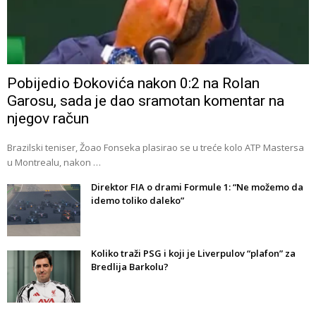
Pobijedio Đokovića nakon 0:2 na Rolan
Garosu, sada je dao sramotan komentar na
njegov račun
Brazilski teniser, Žoao Fonseka plasirao se u treće kolo ATP Mastersa
u Montrealu, nakon …
Direktor FIA o drami Formule 1: “Ne možemo da
idemo toliko daleko”
Koliko traži PSG i koji je Liverpulov “plafon” za
Bredlija Barkolu?