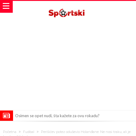
Osimen se opet nudi, šta kažete za ovu rokadu?
Španci uvode nova pravila ove sezone
Početna
Fudbal
Perišićev potez oduševio Holanđane: Ne nosi traku, ali je