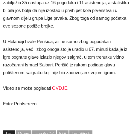
zabilježio 35 nastupa uz 16 pogodaka i 11 asistencija, a statistika
bi bila još bolja da nije izostao u prvih pet kola prvenstva i u
glavnom dijelu grupa Lige prvaka. Zbog toga od samog početka
ove sezone podiže brojke.
U Holandiji hvale Perišića, ali ne samo zbog pogodaka i
asistencija, već i zbog onoga što je uradio u 67. minuti kada je iz
igre pognute glave izlazio njegov saigrač, u tom trenutku vidno
razočarani Ismael Saibari. Perišić je rukom podigao glavu
potištenom saigraču koji nije bio zadovoljan svojom igrom.
Video se može pogledati
OVDJE
.
Foto: Printscreen
Tags
Drugo
Ivan Perišić
PSV
Top Vijesti