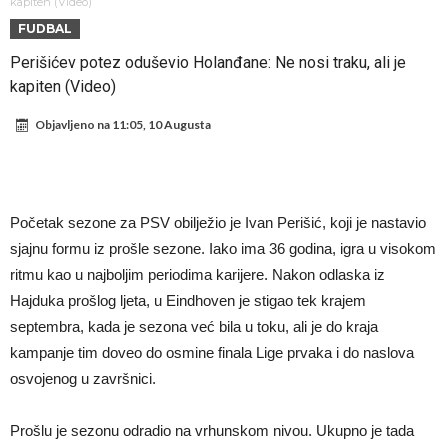
Sada je jasno zašto je došao: “Luda” klauzula iz Salahovog ugovora s
kapiten (Video)
FUDBAL
Turcima je otkrivena
Predsjednik velikana otkrio pregovore sa Dušanom Vlahovićem
Perišićev potez oduševio Holanđane: Ne nosi traku, ali je
Ronaldo objavio slike iz garaže. “Moje igračke”
kapiten (Video)
Ostvariće se velika želja Diega Simeonea? Atletico kreće po
Objavljeno na
11:05, 10 Augusta
argentinsku zvijezdu
Nejmar potpuno izgubio glavu, šta mu ovo treba? (Video)
Dok Real čeka Vinisijusa, Perez upravo završio najskuplji transfer u
historiji!
Ćabi sastavlja kockice, lijevi bek iz Španije i golman iz Portugala za
Početak sezone za PSV obilježio je Ivan Perišić, koji je nastavio
strašni Čelsi?!
FIFA u velikom previranju! Infantino svojim potezom iznenadio
sjajnu formu iz prošle sezone. Iako ima 36 godina, igra u visokom
fudbalski svijet
ritmu kao u najboljim periodima karijere. Nakon odlaska iz
Hajduka prošlog ljeta, u Eindhoven je stigao tek krajem
septembra, kada je sezona već bila u toku, ali je do kraja
kampanje tim doveo do osmine finala Lige prvaka i do naslova
osvojenog u završnici.
Prošlu je sezonu odradio na vrhunskom nivou. Ukupno je tada