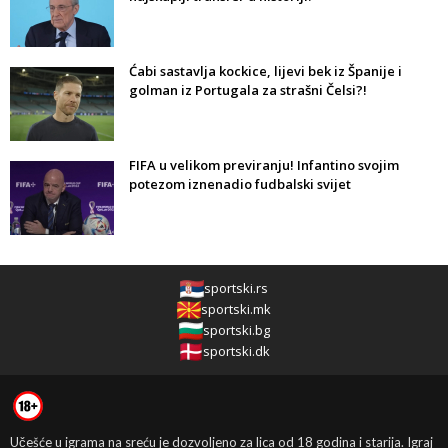
Ćabi sastavlja kockice, lijevi bek iz Španije i
golman iz Portugala za strašni Čelsi?!
FIFA u velikom previranju! Infantino svojim
potezom iznenadio fudbalski svijet
sportski.rs
sportski.mk
sportski.bg
sportski.dk
Učešće u igrama na sreću je dozvoljeno za lica od 18 godina i starija. Igraj