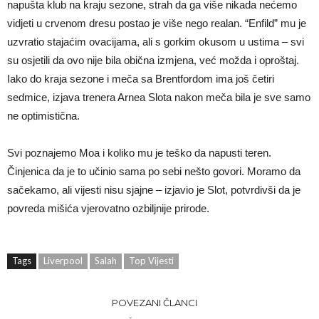
napušta klub na kraju sezone, strah da ga više nikada nećemo
vidjeti u crvenom dresu postao je više nego realan. “Enfild” mu je
uzvratio stajaćim ovacijama, ali s gorkim okusom u ustima – svi
su osjetili da ovo nije bila obična izmjena, već možda i oproštaj.
Iako do kraja sezone i meča sa Brentfordom ima još četiri
sedmice, izjava trenera Arnea Slota nakon meča bila je sve samo
ne optimistična.
Svi poznajemo Moa i koliko mu je teško da napusti teren.
Činjenica da je to učinio sama po sebi nešto govori. Moramo da
sačekamo, ali vijesti nisu sjajne – izjavio je Slot, potvrdivši da je
povreda mišića vjerovatno ozbiljnije prirode.
Tags
Liverpool
Salah
Top Vijesti
POVEZANI ČLANCI