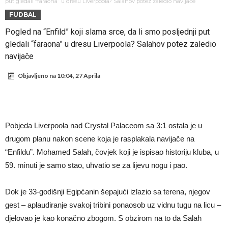
Sada je jasno zašto je došao: “Luda” klauzula iz Salahovog ugovora s
put gledali “faraona” u dresu Liverpoola? Salahov potez zaledio navijače
FUDBAL
Turcima je otkrivena
Predsjednik velikana otkrio pregovore sa Dušanom Vlahovićem
Pogled na “Enfild” koji slama srce, da li smo posljednji put
Ronaldo objavio slike iz garaže. “Moje igračke”
gledali “faraona” u dresu Liverpoola? Salahov potez zaledio
Ostvariće se velika želja Diega Simeonea? Atletico kreće po
navijače
argentinsku zvijezdu
Nejmar potpuno izgubio glavu, šta mu ovo treba? (Video)
Objavljeno na
10:04, 27 Aprila
Dok Real čeka Vinisijusa, Perez upravo završio najskuplji transfer u
historiji!
Ćabi sastavlja kockice, lijevi bek iz Španije i golman iz Portugala za
strašni Čelsi?!
FIFA u velikom previranju! Infantino svojim potezom iznenadio
Pobjeda Liverpoola nad Crystal Palaceom sa 3:1 ostala je u
drugom planu nakon scene koja je rasplakala navijače na
fudbalski svijet
“Enfildu”. Mohamed Salah, čovjek koji je ispisao historiju kluba, u
59. minuti je samo stao, uhvatio se za lijevu nogu i pao.
Dok je 33-godišnji Egipćanin šepajući izlazio sa terena, njegov
gest – aplaudiranje svakoj tribini ponaosob uz vidnu tugu na licu –
djelovao je kao konačno zbogom. S obzirom na to da Salah