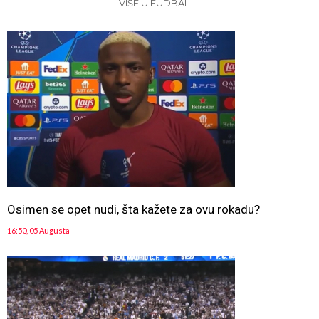
VIŠE U FUDBAL
Osimen se opet nudi, šta kažete za ovu rokadu?
16:50, 05 Augusta