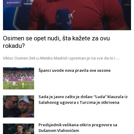
Osimen se opet nudi, šta kažete za ovu
rokadu?
Viktor Osimen želi u Atletiko Madrid i spreman je na sve da to i …
Španci uvode nova pravila ove sezone
Sada je jasno zašto je došao: “Luda” klauzula iz
Salahovog ugovora s Turcima je otkrivena
Predsjednik velikana otkrio pregovore sa
Dušanom Vlahovićem