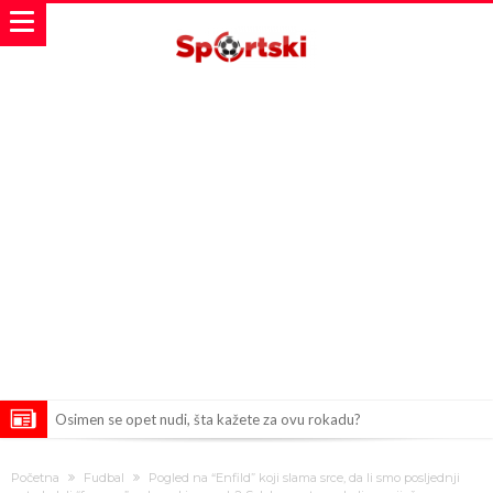
Osimen se opet nudi, šta kažete za ovu rokadu?
Španci uvode nova pravila ove sezone
Početna
Fudbal
Pogled na “Enfild” koji slama srce, da li smo posljednji