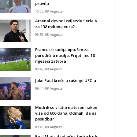
pravila
10:05, 08 Augusta
Arsenal dovodi zvijezdu Serie A
za 138 miliona eura?
09:59, 08 Augusta
Francuski sudija optužen za
porodično nasilje. Prijeti mu 18
mjeseci zatvora
09:47, 08 Augusta
Jake Paul kreće u rušenje UFC-a
09:44, 08 Augusta
Mudrik se vratio na teren nakon
više od 600 dana. Odmah ide na
posudbu?
09:43, 08 Augusta
Real Madrid odlučio: Endrick ide