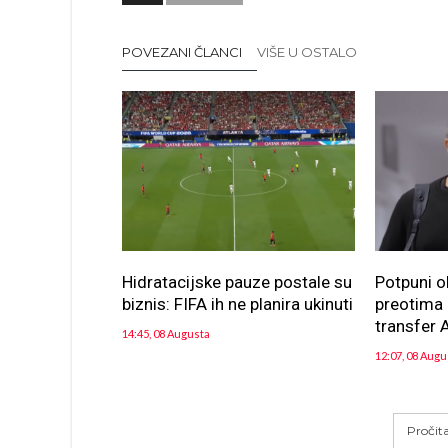
POVEZANI ČLANCI
VIŠE U OSTALO
Hidratacijske pauze postale su
Potpuni o
biznis: FIFA ih ne planira ukinuti
preotima n
transfer A
14:45, 08 Augusta
12:07, 08 Augu
Pročit