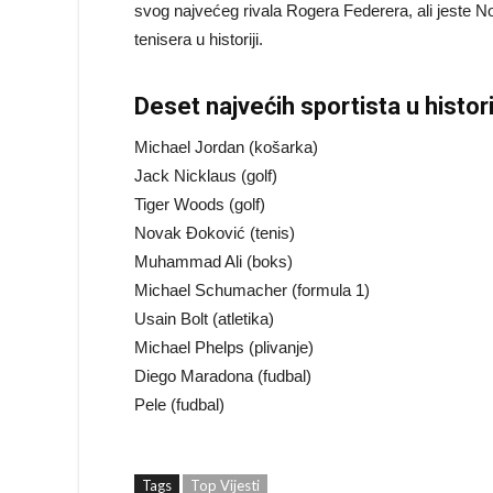
svog najvećeg rivala Rogera Federera, ali jeste N
tenisera u historiji.
Deset najvećih sportista u histor
Michael Jordan (košarka)
Jack Nicklaus (golf)
Tiger Woods (golf)
Novak Đoković (tenis)
Muhammad Ali (boks)
Michael Schumacher (formula 1)
Usain Bolt (atletika)
Michael Phelps (plivanje)
Diego Maradona (fudbal)
Pele (fudbal)
Tags
Top Vijesti