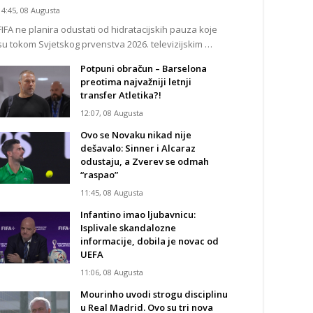
14:45, 08 Augusta
FIFA ne planira odustati od hidratacijskih pauza koje
su tokom Svjetskog prvenstva 2026. televizijskim …
Potpuni obračun – Barselona
preotima najvažniji letnji
transfer Atletika?!
12:07, 08 Augusta
Ovo se Novaku nikad nije
dešavalo: Sinner i Alcaraz
odustaju, a Zverev se odmah
“raspao”
11:45, 08 Augusta
Infantino imao ljubavnicu:
Isplivale skandalozne
informacije, dobila je novac od
UEFA
11:06, 08 Augusta
Mourinho uvodi strogu disciplinu
u Real Madrid. Ovo su tri nova