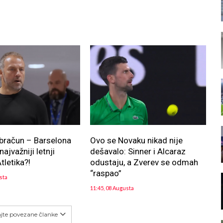
bračun – Barselona
Ovo se Novaku nikad nije
ajvažniji letnji
dešavalo: Sinner i Alcaraz
tletika?!
odustaju, a Zverev se odmah
“raspao”
sta
11:45, 08 Augusta
ajte povezane članke