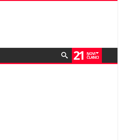
21
NOVI
ČLANCI