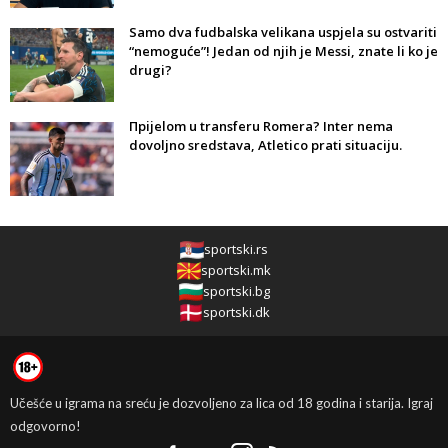
Samo dva fudbalska velikana uspjela su ostvariti
“nemoguće”! Jedan od njih je Messi, znate li ko je
drugi?
Прijelom u transferu Romera? Inter nema
dovoljno sredstava, Atletico prati situaciju.
sportski.rs
sportski.mk
sportski.bg
sportski.dk
Učešće u igrama na sreću je dozvoljeno za lica od 18 godina i starija. Igraj
odgovorno!