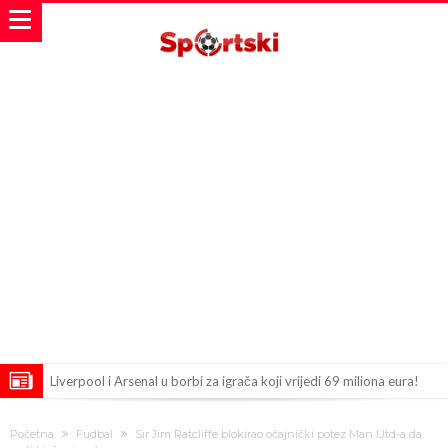
Liverpool i Arsenal u borbi za igrača koji vrijedi 69 miliona eura!
Dilema više ne postoji – Datum dolaska Rodrija u Barcelonu
Početna
Fudbal
Sir Jim Ratcliffe blokirao očajnički potez Man Utd-a da