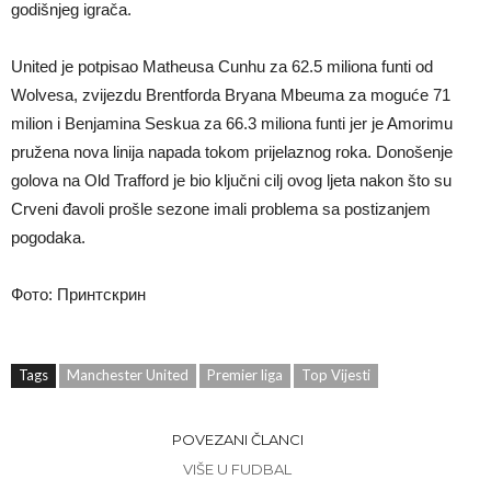
godišnjeg igrača.
United je potpisao Matheusa Cunhu za 62.5 miliona funti od
Wolvesa, zvijezdu Brentforda Bryana Mbeuma za moguće 71
milion i Benjamina Seskua za 66.3 miliona funti jer je Amorimu
pružena nova linija napada tokom prijelaznog roka. Donošenje
golova na Old Trafford je bio ključni cilj ovog ljeta nakon što su
Crveni đavoli prošle sezone imali problema sa postizanjem
pogodaka.
Фото: Принтскрин
Tags
Manchester United
Premier liga
Top Vijesti
POVEZANI ČLANCI
VIŠE U FUDBAL