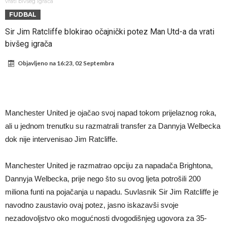
napokon poznat
Engleski reprezentativac optužen za napad u noćnom klubu
vrati bivšeg igrača
FUDBAL
Suđenje o smrti Maradone: Noge su mu bile natečene, nije se htio
Sir Jim Ratcliffe blokirao očajnički potez Man Utd-a da vrati
oprati
Ko je uvjerio Rodrija da izabere Barcelonu?
bivšeg igrača
Ulazim na stadion da raznesem Mesija sa četiri bombe
Objavljeno na
16:23, 02 Septembra
Đani Infantino uzvraća udarac, ko ga je sve podržao do sada?
Manchester City pronašao idealnu zamjenu za Rodrija
Samo dva fudbalska velikana uspjela su ostvariti “nemoguće”! Jedan
Manchester United je ojačao svoj napad tokom prijelaznog roka,
od njih je Messi, znate li ko je drugi?
Прijelom u transferu Romera? Inter nema dovoljno sredstava,
ali u jednom trenutku su razmatrali transfer za Dannyja Welbecka
Atletico prati situaciju.
dok nije intervenisao Jim Ratcliffe.
Manchester United je razmatrao opciju za napadača Brightona,
Dannyja Welbecka, prije nego što su ovog ljeta potrošili 200
miliona funti na pojačanja u napadu. Suvlasnik Sir Jim Ratcliffe je
navodno zaustavio ovaj potez, jasno iskazavši svoje
nezadovoljstvo oko mogućnosti dvogodišnjeg ugovora za 35-