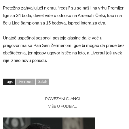
Pretežno zahvaljujući njemu, “redsi” su se našli na vrhu Premijer
lige sa 34 boda, devet više u odnosu na Arsenal i Čelsi, kao i na
čelu Lige šampiona sa 15 bodova, ispred Intera za dva.
Unatoč uspešnoj sezonoi, postoje glasine da je već u
pregovorima sa Pari Sen Žermenom, gde bi mogao da pređe bez
obeštećenja, jer njegov ugovor ističe na leto, a Liverpul još uvek
nije izneo novu ponudu.
Tags
Liverpool
Salah
POVEZANI ČLANCI
VIŠE U FUDBAL