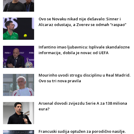
Ovo se Novaku nikad nije dešavalo: Sinner i
Alcaraz odustaju, a Zverev se odmah “raspao”
Infantino imao ljubavnicu: Isplivale skandalozne
informacije, dobila je novac od UEFA
Mourinho uvodi strogu disciplinu u Real Madrid.
Ovo su tri nova pravila
Arsenal dovodi zvijezdu Serie A za 138 miliona
eura?
Francuski sudija optužen za porodično nasilje.