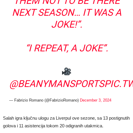
THEM NOT TO BE THERE
NEXT SEASON… IT WAS A
JOKE!”.
“I REPEAT, A JOKE”.
@BEANYMANSPORTS
PIC.T
— Fabrizio Romano (@FabrizioRomano)
December 3, 2024
Salah igra ključnu ulogu za Liverpul ove sezone, sa 13 postignutih
golova i 11 asistencija tokom 20 odigranih utakmica.