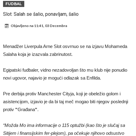
Atletika?!
Ovo se Novaku nikad nije dešavalo: Sinner i Alcaraz odustaju, a
FUDBAL
Zverev se odmah “raspao”
Infantino imao ljubavnicu: Isplivale skandalozne informacije, dobila je
Slot: Salah se šalio, ponavljam, šalio
novac od UEFA
Mourinho uvodi strogu disciplinu u Real Madrid. Ovo su tri nova
Objavljeno na
11:41, 03 Decembra
pravila
Arsenal dovodi zvijezdu Serie A za 138 miliona eura?
Francuski sudija optužen za porodično nasilje. Prijeti mu 18 mjeseci
Menadžer Liverpula Arne Slot osvrnuo se na izjavu Mohameda
zatvora
Jake Paul kreće u rušenje UFC-a
Salaha koja je izazvala zabrinutost.
Mudrik se vratio na teren nakon više od 600 dana. Odmah ide na
Egipatski fudbaler, vidno nezadovoljan što mu klub nije ponudio
posudbu?
Real Madrid odlučio: Endrick ide u Premier ligu!
novi ugovor, najavio je mogući odlazak sa Enfilda.
Pre derbija protiv Manchester Cityja, koji je obeležio golom i
asistencijom, izjavio je da bi taj meč mogao biti njegov poslednji
protiv
“
Građana
“
.
“Možda Mo ima informacije o 115 optužbi (kao što je slučaj sa
Sitijem i finansijskim fer-plejom), pa očekuje njihovo odsustvo