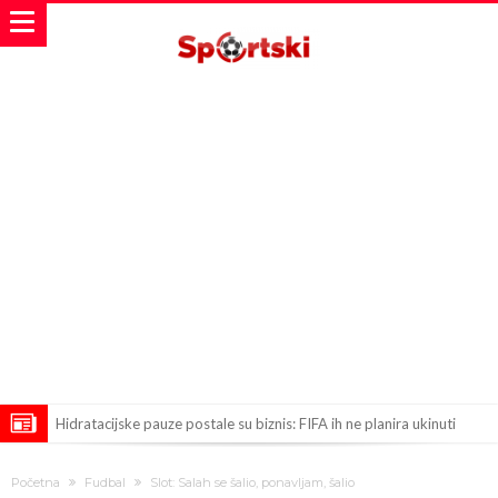
Hidratacijske pauze postale su biznis: FIFA ih ne planira ukinuti
Potpuni obračun – Barselona preotima najvažniji letnji transfer
Početna
Fudbal
Slot: Salah se šalio, ponavljam, šalio