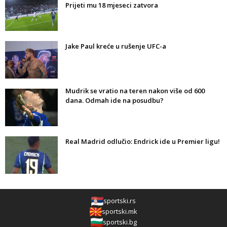
Prijeti mu 18 mjeseci zatvora
Jake Paul kreće u rušenje UFC-a
Mudrik se vratio na teren nakon više od 600
dana. Odmah ide na posudbu?
Real Madrid odlučio: Endrick ide u Premier ligu!
sportski.rs
sportski.mk
sportski.bg