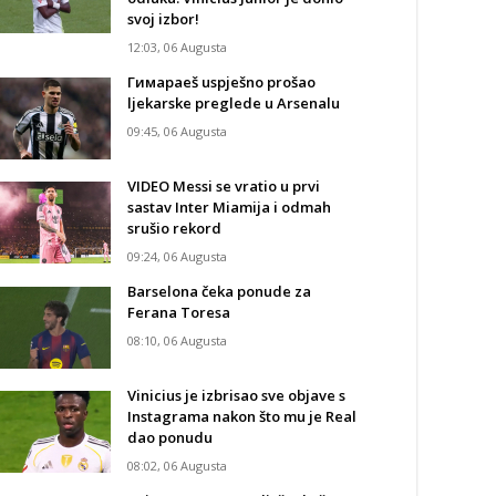
svoj izbor!
12:03, 06 Augusta
Гимараeš uspješno prošao
ljekarske preglede u Arsenalu
09:45, 06 Augusta
VIDEO Messi se vratio u prvi
sastav Inter Miamija i odmah
srušio rekord
09:24, 06 Augusta
Barselona čeka ponude za
Ferana Toresa
08:10, 06 Augusta
Vinicius je izbrisao sve objave s
Instagrama nakon što mu je Real
dao ponudu
08:02, 06 Augusta