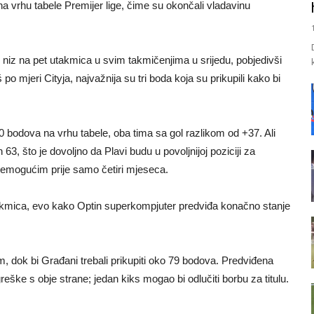
a vrhu tabele Premijer lige, čime su okončali vladavinu
i niz na pet utakmica u svim takmičenjima u srijedu, pobjedivši
 po mjeri Cityja, najvažnija su tri boda koja su prikupili kako bi
0 bodova na vrhu tabele, oba tima sa gol razlikom od +37. Ali
3, što je dovoljno da Plavi budu u povoljnijoj poziciji za
o nemogućim prije samo četiri mjeseca.
takmica, evo kako Optin superkompjuter predviđa konačno stanje
, dok bi Građani trebali prikupiti oko 79 bodova. Predviđena
eške s obje strane; jedan kiks mogao bi odlučiti borbu za titulu.