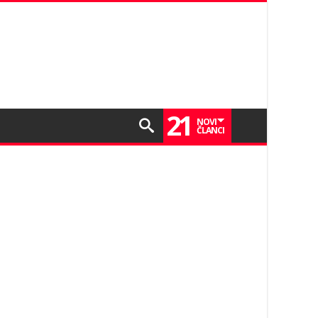
21
NOVI
ČLANCI