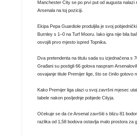
Manchester City se po prvi put od augusta nalazi n
Arsenala na toj poziciji.
Ekipa Pepa Guardiole produljila je svoj pobjedničk
Burnley s 1–0 na Turf Mooru. Iako igra nije bila baš
osvojili prvo mjesto ispred Topnika.
Dva pretendenta na titulu sada su izjednačena s 7
Građani su postigli 66 golova naspram Arsenalovih 6
osvajanje titule Premijer lige, što se činilo gotov
Kako Premijer liga ulazi u svoj završni mjesec u
tabele nakon posljednje pobjede Cityja.
Očekuje se da će Arsenal završiti s blizu 81 bodom
razlika od 1,58 bodova ostavlja malo prostora za gr