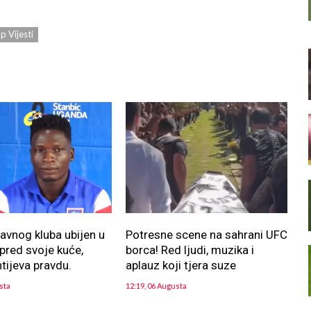
p Vijesti
lavnog kluba ubijen u
Potresne scene na sahrani UFC
pred svoje kuće,
borca! Red ljudi, muzika i
htijeva pravdu.
aplauz koji tjera suze
sta
12:19, 06 Augusta