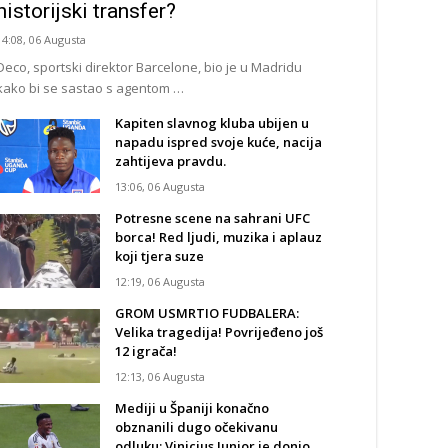
historijski transfer?
14:08, 06 Augusta
Deco, sportski direktor Barcelone, bio je u Madridu
kako bi se sastao s agentom …
Kapiten slavnog kluba ubijen u
napadu ispred svoje kuće, nacija
zahtijeva pravdu.
13:06, 06 Augusta
Potresne scene na sahrani UFC
borca! Red ljudi, muzika i aplauz
koji tjera suze
12:19, 06 Augusta
GROM USMRTIO FUDBALERA:
Velika tragedija! Povrijeđeno još
12 igrača!
12:13, 06 Augusta
Mediji u Španiji konačno
obznanili dugo očekivanu
odluku: Vinicius Junior je donio