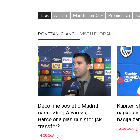
Tags
Arsenal
Manchester City
Premier liga
To
POVEZANI ČLANCI
VIŠE U FUDBAL
Deco nije posjetio Madrid
Kapiten s
samo zbog Alvareza,
napadu is
Barcelona planira historijski
nacija za
transfer?
13:06, 06 Augu
14:08, 06 Augusta