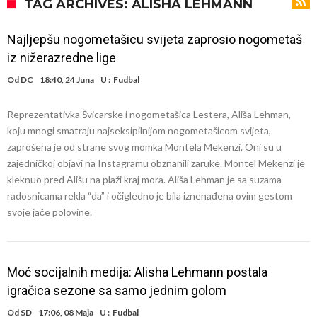
daleko”
Koliko traži PSG i koji je Liverpulov “plafon” za Bredlija Barkolu?
TAG ARCHIVES: ALISHA LEHMANN
Prva ponuda za Rafaela Leaa – odbijena!
Najljepšu nogometašicu svijeta zaprosio nogometaš
Zašto je nepoznati italijanski petoligaš dobio nevjerovatan stadion
iz nižerazredne lige
od 62 miliona eura?
Veliki udarac za Barcelonu: Junak finala Svjetskog prvenstva želi otići
Od
DC
18:40, 24 Juna
U :
Fudbal
Deco nije posjetio Madrid samo zbog Alvareza, Barcelona planira
Reprezentativka Švicarske i nogometašica Lestera, Ališa Lehman,
historijski transfer?
Kapiten slavnog kluba ubijen u napadu ispred svoje kuće, nacija
koju mnogi smatraju najseksipilnijom nogometašicom svijeta,
zahtijeva pravdu.
Potresne scene na sahrani UFC borca! Red ljudi, muzika i aplauz koji
zaprošena je od strane svog momka Montela Mekenzi. Oni su u
zajedničkoj objavi na Instagramu obznanili zaruke. Montel Mekenzi je
tjera suze
GROM USMRTIO FUDBALERA: Velika tragedija! Povrijeđeno još 12
kleknuo pred Ališu na plaži kraj mora. Ališa Lehman je sa suzama
igrača!
radosnicama rekla “da” i očigledno je bila iznenađena ovim gestom
svoje jače polovine.
Moć socijalnih medija: Alisha Lehmann postala
igračica sezone sa samo jednim golom
Od
SD
17:06, 08 Maja
U :
Fudbal