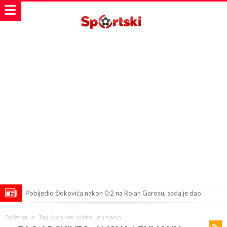
Pobijedio Đokovića nakon 0:2 na Rolan Garosu, sada je dao
sramotan komentar na njegov račun
Direktor FIA o drami Formule 1: “Ne možemo da idemo toliko
Početna
Tag Archives: Alisha Lehmann