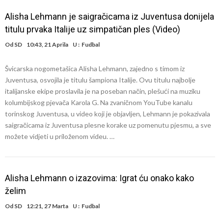
Alisha Lehmann je saigračicama iz Juventusa donijela
titulu prvaka Italije uz simpatičan ples (Video)
Od
SD
10:43, 21 Aprila
U :
Fudbal
Švicarska nogometašica Alisha Lehmann, zajedno s timom iz
Juventusa, osvojila je titulu šampiona Italije. Ovu titulu najbolje
italijanske ekipe proslavila je na poseban način, plešući na muziku
kolumbijskog pjevača Karola G. Na zvaničnom YouTube kanalu
torinskog Juventusa, u video koji je objavljen, Lehmann je pokazivala
saigračicama iz Juventusa plesne korake uz pomenutu pjesmu, a sve
možete vidjeti u priloženom videu. …
Alisha Lehmann o izazovima: Igrat ću onako kako
želim
Od
SD
12:21, 27 Marta
U :
Fudbal