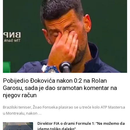
Pobijedio Đokovića nakon 0:2 na Rolan
Garosu, sada je dao sramotan komentar na
njegov račun
Brazilski teniser, Žoao Fonseka plasirao se u treće kolo ATP Mastersa
u Montrealu, nakon …
Direktor FIA o drami Formule 1: “Ne možemo da
idemo toliko daleko”