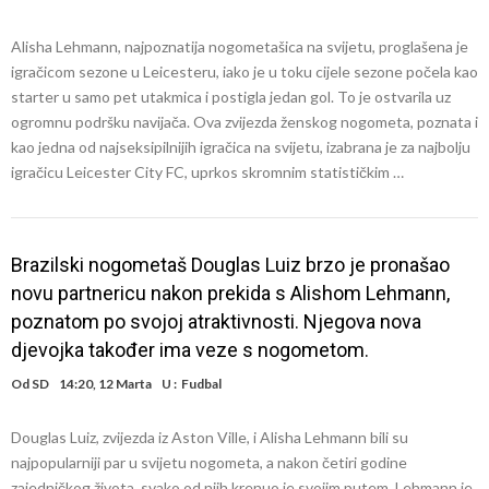
Alisha Lehmann, najpoznatija nogometašica na svijetu, proglašena je
igračicom sezone u Leicesteru, iako je u toku cijele sezone počela kao
starter u samo pet utakmica i postigla jedan gol. To je ostvarila uz
ogromnu podršku navijača. Ova zvijezda ženskog nogometa, poznata i
kao jedna od najseksipilnijih igračica na svijetu, izabrana je za najbolju
igračicu Leicester City FC, uprkos skromnim statističkim …
Brazilski nogometaš Douglas Luiz brzo je pronašao
novu partnericu nakon prekida s Alishom Lehmann,
poznatom po svojoj atraktivnosti. Njegova nova
djevojka također ima veze s nogometom.
Od
SD
14:20, 12 Marta
U :
Fudbal
Douglas Luiz, zvijezda iz Aston Ville, i Alisha Lehmann bili su
najpopularniji par u svijetu nogometa, a nakon četiri godine
zajedničkog života, svako od njih krenuo je svojim putem. Lehmann je