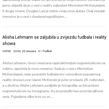
javno objavila da je u vezi s reality zvijezdom Montelom McKenziejem.
S druge strane, Douglas Luiz je otkrio svoju novu ljubav. Ovaj veznjak
trenutno je u vezi s dvadesetogodišnjom …
Alisha Lehmann se zaljubila u zvijezdu fudbala i reality
showa
Od
SD
13:01, 22 Januara
U :
Fudbal
Alisha Lehmann, često smatrana najatraktivnijom nogometašicom na
svijetu, započela je novu romansu. Sada je u vezi s Montelom
McKenziejem, malo poznatim fudbalerom i učesnikom popularnog
reality showa Love Island. McKenzie je jučer proslavio 28. rođendan,
a u društvu Alishe Lehmann podijelio je fotografije sa švicarskom
nogometašicom na Instagramu, što je poslužilo kao potvrda njihove
veze. Pojavljene slike brzo su se …