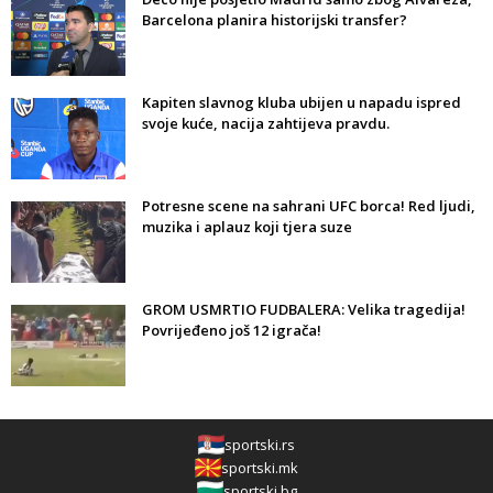
Barcelona planira historijski transfer?
Kapiten slavnog kluba ubijen u napadu ispred
svoje kuće, nacija zahtijeva pravdu.
Potresne scene na sahrani UFC borca! Red ljudi,
muzika i aplauz koji tjera suze
GROM USMRTIO FUDBALERA: Velika tragedija!
Povrijeđeno još 12 igrača!
sportski.rs
sportski.mk
sportski.bg