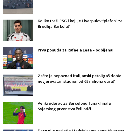
Koliko traži PSG i koji je Liverpulov “plafon” za
Bredlija Barkolu?
Prva ponuda za Rafaela Leaa – odbijena!
Zašto je nepoznati italijanski petoligaš dobio
nevjerovatan stadion od 62 miliona eura?
Veliki udarac za Barcelonu: Junak finala
Svjetskog prvenstva želi otići
Deco nije posjetio Madrid samo zbog Alvareza,