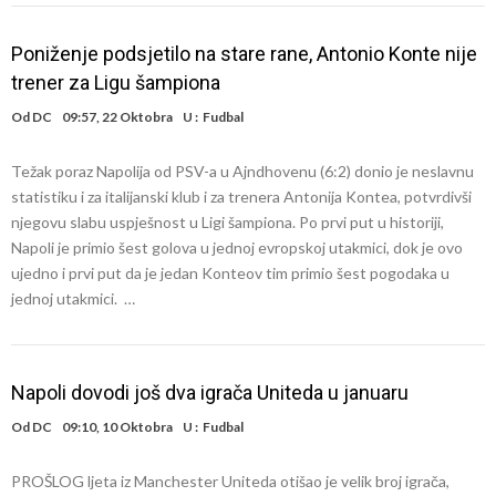
Poniženje podsjetilo na stare rane, Antonio Konte nije
trener za Ligu šampiona
Od
DC
09:57, 22 Oktobra
U :
Fudbal
Težak poraz Napolija od PSV-a u Ajndhovenu (6:2) donio je neslavnu
statistiku i za italijanski klub i za trenera Antonija Kontea, potvrdivši
njegovu slabu uspješnost u Ligi šampiona. Po prvi put u historiji,
Napoli je primio šest golova u jednoj evropskoj utakmici, dok je ovo
ujedno i prvi put da je jedan Konteov tim primio šest pogodaka u
jednoj utakmici. …
Napoli dovodi još dva igrača Uniteda u januaru
Od
DC
09:10, 10 Oktobra
U :
Fudbal
PROŠLOG ljeta iz Manchester Uniteda otišao je velik broj igrača,