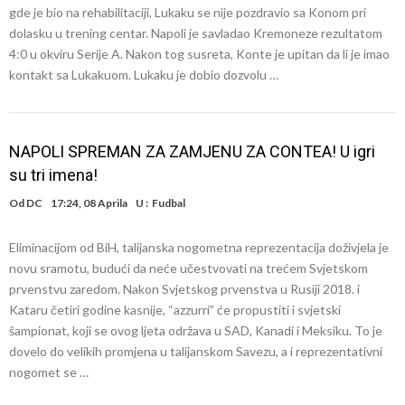
gde je bio na rehabilitaciji, Lukaku se nije pozdravio sa Konom pri
dolasku u trening centar. Napoli je savladao Kremoneze rezultatom
4:0 u okviru Serije A. Nakon tog susreta, Konte je upitan da li je imao
kontakt sa Lukakuom. Lukaku je dobio dozvolu …
NAPOLI SPREMAN ZA ZAMJENU ZA CONTEA! U igri
su tri imena!
Od
DC
17:24, 08 Aprila
U :
Fudbal
Eliminacijom od BiH, talijanska nogometna reprezentacija doživjela je
novu sramotu, budući da neće učestvovati na trećem Svjetskom
prvenstvu zaredom. Nakon Svjetskog prvenstva u Rusiji 2018. i
Kataru četiri godine kasnije, “azzurri” će propustiti i svjetski
šampionat, koji se ovog ljeta održava u SAD, Kanadi i Meksiku. To je
dovelo do velikih promjena u talijanskom Savezu, a i reprezentativni
nogomet se …