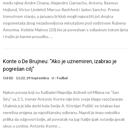
među njima Andre Onana, Alejandro Garnacho, Antony, Rasmus
Hojlund, Victor Lindelof, Marcus Rashford i Jadon Sancho. Prema
trenutnom stanju, u januaru bi klub mogli napustiti još dvojica
nogometaša zbog nezadovoljstva minutažom pod vođstvom Rubena
Amorima. Kobbie Mainoo (20) bio je povezivan s odlaskom tokom ljeta
i tražio je barem posudbu. …
Konte o De Brujneu: “Ako je uznemiren, izabrao je
pogrešan cilj”
Od
SD
11:22, 29 Septembra
U :
Fudbal
Nakon poraza koji su fudbaleri Napolija doživeli od Milana na “San
Siru” sa 2:1, trener Antonio Konte nije krio svoje blago razočaranje.
Utakmica je bila derbi kola Serije A. Kristijan Pulišić se istakao kao
nerešiva enigma za napolitansku odbranu. Napoli je imao nekoliko
prilika da odgovori bolje, ali povratak na jug Italije ipak ostavlja gorak
ukus u ustima. Antonio Konte …