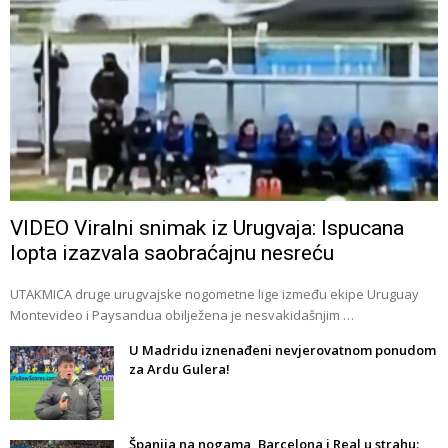
VIDEO Viralni snimak iz Urugvaja: Ispucana
lopta izazvala saobraćajnu nesreću
UTAKMICA druge urugvajske nogometne lige između ekipe Uruguay
Montevideo i Paysandua obilježena je nesvakidašnjim …
U Madridu iznenađeni nevjerovatnom ponudom
za Ardu Gulera!
Španija na nogama, Barcelona i Real u strahu: