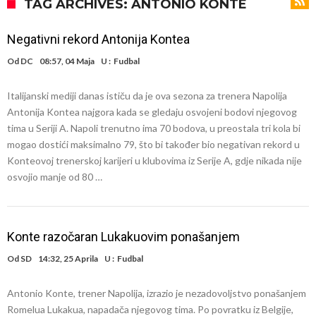
Španija na nogama, Barcelona i Real u strahu: “Novi Haaland” je
TAG ARCHIVES: ANTONIO KONTE
odabrao!
Marciniak objasnio zašto nije isključio Messija: Navijači i stručnjaci su
Negativni rekord Antonija Kontea
zaprepašteni njegovim riječima
Milan smanjuje tim
Od
DC
08:57, 04 Maja
U :
Fudbal
Hidratacijske pauze postale su biznis: FIFA ih ne planira ukinuti
Italijanski mediji danas ističu da je ova sezona za trenera Napolija
Potpuni obračun – Barselona preotima najvažniji letnji transfer
Antonija Kontea najgora kada se gledaju osvojeni bodovi njegovog
Atletika?!
Ovo se Novaku nikad nije dešavalo: Sinner i Alcaraz odustaju, a
tima u Seriji A. Napoli trenutno ima 70 bodova, u preostala tri kola bi
mogao dostići maksimalno 79, što bi također bio negativan rekord u
Zverev se odmah “raspao”
Infantino imao ljubavnicu: Isplivale skandalozne informacije, dobila je
Konteovoj trenerskoj karijeri u klubovima iz Serije A, gdje nikada nije
novac od UEFA
Mourinho uvodi strogu disciplinu u Real Madrid. Ovo su tri nova
osvojio manje od 80 …
pravila
Konte razočaran Lukakuovim ponašanjem
Od
SD
14:32, 25 Aprila
U :
Fudbal
Antonio Konte, trener Napolija, izrazio je nezadovoljstvo ponašanjem
Romelua Lukakua, napadača njegovog tima. Po povratku iz Belgije,