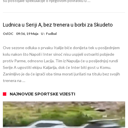
su postojale spekulacije o njegovom povratku u …
Ludnica u Seriji A, bez trenera u borbi za Skudeto
Od
DC
09:56, 19 Maja
U :
Fudbal
Ove sezone odluka o prvaku Italije biće donijeta tek u posljednjem
kolu nakon što Napoli i Inter sinoć nisu uspjeli ostvariti pobjede
protiv Parme, odnosno Lacija. Tim iz Napulja će u posljednjoj rundi
Serije A ugostiti ekipu Kaljarija, dok će Inter biti gost u Komu.
Zanimljivo je da će igrači oba tima morati jurišati na titulu bez svojih
trenera na …
NAJNOVIJE SPORTSKE VIJESTI