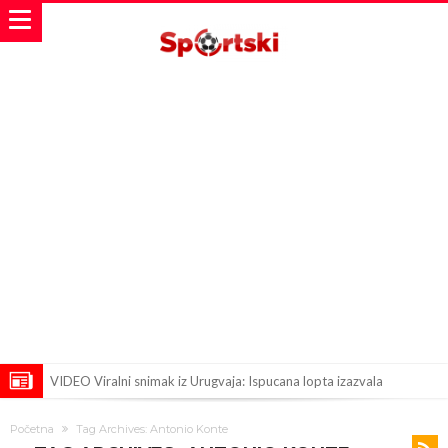
VIDEO Viralni snimak iz Urugvaja: Ispucana lopta izazvala
saobraćajnu nesreću
U Madridu iznenađeni nevjerovatnom ponudom za Ardu Gulera!
Početna
Tag Archives: Antonio Konte