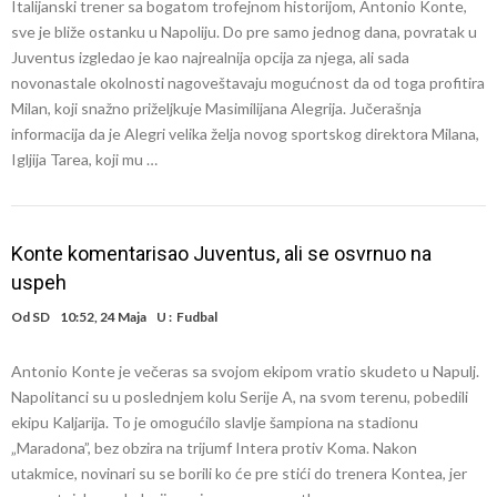
Italijanski trener sa bogatom trofejnom historijom, Antonio Konte,
sve je bliže ostanku u Napoliju. Do pre samo jednog dana, povratak u
Juventus izgledao je kao najrealnija opcija za njega, ali sada
novonastale okolnosti nagoveštavaju mogućnost da od toga profitira
Milan, koji snažno priželjkuje Masimilijana Alegrija. Jučerašnja
informacija da je Alegri velika želja novog sportskog direktora Milana,
Igljija Tarea, koji mu …
Konte komentarisao Juventus, ali se osvrnuo na
uspeh
Od
SD
10:52, 24 Maja
U :
Fudbal
Antonio Konte je večeras sa svojom ekipom vratio skudeto u Napulj.
Napolitanci su u poslednjem kolu Serije A, na svom terenu, pobedili
ekipu Kaljarija. To je omogućilo slavlje šampiona na stadionu
„Maradona”, bez obzira na trijumf Intera protiv Koma. Nakon
utakmice, novinari su se borili ko će pre stići do trenera Kontea, jer