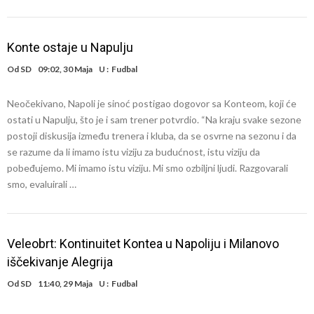
Konte ostaje u Napulju
Od
SD
09:02, 30 Maja
U :
Fudbal
Neočekivano, Napoli je sinoć postigao dogovor sa Konteom, koji će
ostati u Napulju, što je i sam trener potvrdio. “Na kraju svake sezone
postoji diskusija između trenera i kluba, da se osvrne na sezonu i da
se razume da li imamo istu viziju za budućnost, istu viziju da
pobeđujemo. Mi imamo istu viziju. Mi smo ozbiljni ljudi. Razgovarali
smo, evaluirali …
Veleobrt: Kontinuitet Kontea u Napoliju i Milanovo
iščekivanje Alegrija
Od
SD
11:40, 29 Maja
U :
Fudbal