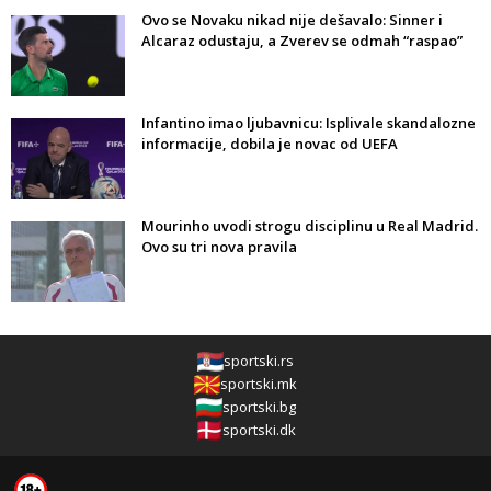
Ovo se Novaku nikad nije dešavalo: Sinner i
Alcaraz odustaju, a Zverev se odmah “raspao”
Infantino imao ljubavnicu: Isplivale skandalozne
informacije, dobila je novac od UEFA
Mourinho uvodi strogu disciplinu u Real Madrid.
Ovo su tri nova pravila
sportski.rs
sportski.mk
sportski.bg
sportski.dk