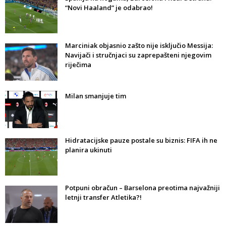
“Novi Haaland” je odabrao!
Marciniak objasnio zašto nije isključio Messija:
Navijači i stručnjaci su zaprepašteni njegovim
riječima
Milan smanjuje tim
Hidratacijske pauze postale su biznis: FIFA ih ne
planira ukinuti
Potpuni obračun – Barselona preotima najvažniji
letnji transfer Atletika?!