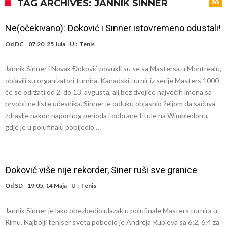
Đani Infantino uzvraća udarac, ko ga je sve podržao do sada?
TAG ARCHIVES: JANNIK SINNER
Manchester City pronašao idealnu zamjenu za Rodrija
Ne(očekivano): Đoković i Sinner istovremeno odustali!
Samo dva fudbalska velikana uspjela su ostvariti “nemoguće”! Jedan
Od
DC
07:20, 25 Jula
U :
Tenis
od njih je Messi, znate li ko je drugi?
Прijelom u transferu Romera? Inter nema dovoljno sredstava,
Jannik Sinner i Novak Đoković povukli su se sa Mastersa u Montrealu,
Atletico prati situaciju.
GOTOVO JE! Čelsi dovodi novog lijevog beka – transfer vrijedan 21
objavili su organizatori turnira. Kanadski turnir iz serije Masters 1000
milion eura
Atletico Madrid donosi neočekivanu odluku!
će se održati od 2. do 13. avgusta, ali bez dvojice najvećih imena sa
prvobitne liste učesnika. Sinner je odluku objasnio željom da sačuva
Rafael Leao dobio novu ponudu iz Turske
zdravlje nakon napornog perioda i odbrane titule na Wimbledonu,
U Firenci poludili za Mastantounom
gdje je u polufinalu pobijedio …
Đoković više nije rekorder, Siner ruši sve granice
Od
SD
19:05, 14 Maja
U :
Tenis
Jannik Sinner je lako obezbedio ulazak u polufinale Masters turnira u
Rimu. Najbolji teniser sveta pobedio je Andreja Rubleva sa 6:2, 6:4 za