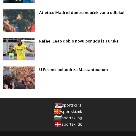
Atletico Madrid donosi neočekivanu odluku!
Rafael Leao dobio novu ponudu iz Turske
U Firenci poludili za Mastantounom
sportski.rs
sportski.mk
sportski.bg
sportski.dk