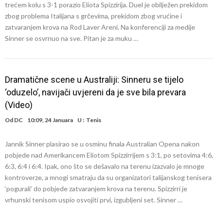
trećem kolu s 3-1 porazio Eliota Spizzirija. Duel je obilježen prekidom
zbog problema Italijana s grčevima, prekidom zbog vrućine i
zatvaranjem krova na Rod Laver Areni. Na konferenciji za medije
Sinner se osvrnuo na sve. Pitan je za muku …
Dramatične scene u Australiji: Sinneru se tijelo
‘oduzelo’, navijači uvjereni da je sve bila prevara
(Video)
Od
DC
10:09, 24 Januara
U :
Tenis
Jannik Sinner plasirao se u osminu finala Australian Opena nakon
pobjede nad Amerikancem Eliotom Spizzirrijem s 3:1, po setovima 4:6,
6:3, 6:4 i 6:4. Ipak, ono što se dešavalo na terenu izazvalo je mnoge
kontroverze, a mnogi smatraju da su organizatori talijanskog tenisera
‘pogurali’ do pobjede zatvaranjem krova na terenu. Spizzirri je
vrhunski tenisom uspio osvojiti prvi, izgubljeni set. Sinner …