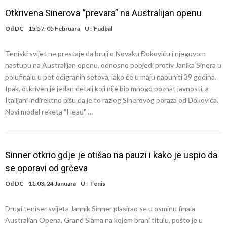
Otkrivena Sinerova “prevara” na Australijan openu
Od
DC
15:57, 05 Februara
U :
Fudbal
Teniski svijet ne prestaje da bruji o Novaku Đokoviću i njegovom
nastupu na Australijan openu, odnosno pobjedi protiv Janika Sinera u
polufinalu u pet odigranih setova, iako će u maju napuniti 39 godina.
Ipak, otkriven je jedan detalj koji nije bio mnogo poznat javnosti, a
Italijani indirektno pišu da je to razlog Sinerovog poraza od Đokovića.
Novi model reketa “Head” …
Sinner otkrio gdje je otišao na pauzi i kako je uspio da
se oporavi od grčeva
Od
DC
11:03, 24 Januara
U :
Tenis
Drugi teniser svijeta Jannik Sinner plasirao se u osminu finala
Australian Opena, Grand Slama na kojem brani titulu, pošto je u