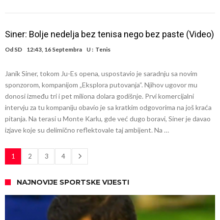
Siner: Bolje nedelja bez tenisa nego bez paste (Video)
Od
SD
12:43, 16 Septembra
U :
Tenis
Janik Siner, tokom Ju-Es opena, uspostavio je saradnju sa novim
sponzorom, kompanijom „Eksplora putovanja“. Njihov ugovor mu
donosi između tri i pet miliona dolara godišnje. Prvi komercijalni
intervju za tu kompaniju obavio je sa kratkim odgovorima na još kraća
pitanja. Na terasi u Monte Karlu, gde već dugo boravi, Siner je davao
izjave koje su delimično reflektovale taj ambijent. Na …
1
2
3
4
NAJNOVIJE SPORTSKE VIJESTI