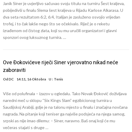
Janik Siner je uvjerljivo sačuvao svoju titulu na turniru Šest kraljeva,
pobijedivši u finalu Slema šest kraljeva u Rijadu Karlose Alkarasa. U
dva seta rezultatom 6:2, 6:4, Italijan je zasluženo osvojio vrijedan
trofej, i to čak lakše nego što se očekivalo. Riječ je o reketu
izrađenom od čistog zlata, koji su mu uručili organizatori i glavni
sponzori ovog luksuznog turnira. …
Ove Đokovićeve riječi Siner vjerovatno nikad neće
zaboraviti
Od
DC
14:11, 16 Oktobra
U :
Tenis
Više od polufinala – izazov u ogledalu. Tako Novak Đoković doživljava
naredni meč u sklopu “Six Kings Slam” egzibicionog turnira u
Saudijskoj Arabiji, gdje je na talonu mjesto u finalu i značajna novčana
nagrada. Na pitanje koji teniser ga najviše podsjeća na njega samog,
srpski as nije imao dilemu: – Siner, naravno. Baš onaj koji će mu
večeras stajati s druge …