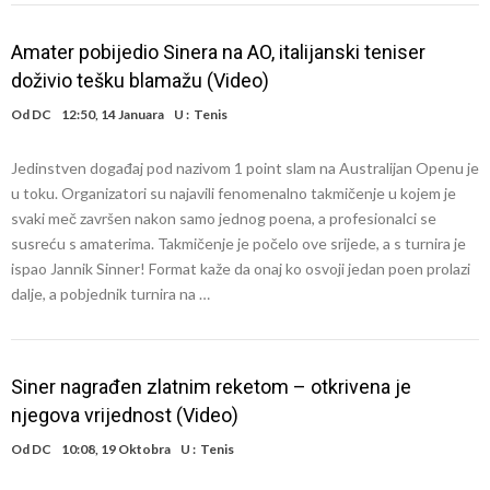
Amater pobijedio Sinera na AO, italijanski teniser
doživio tešku blamažu (Video)
Od
DC
12:50, 14 Januara
U :
Tenis
Jedinstven događaj pod nazivom 1 point slam na Australijan Openu je
u toku. Organizatori su najavili fenomenalno takmičenje u kojem je
svaki meč završen nakon samo jednog poena, a profesionalci se
susreću s amaterima. Takmičenje je počelo ove srijede, a s turnira je
ispao Jannik Sinner! Format kaže da onaj ko osvoji jedan poen prolazi
dalje, a pobjednik turnira na …
Siner nagrađen zlatnim reketom – otkrivena je
njegova vrijednost (Video)
Od
DC
10:08, 19 Oktobra
U :
Tenis