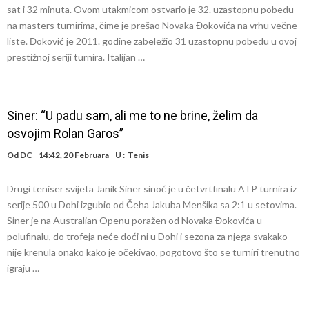
sat i 32 minuta. Ovom utakmicom ostvario je 32. uzastopnu pobedu
na masters turnirima, čime je prešao Novaka Đokovića na vrhu večne
liste. Đoković je 2011. godine zabeležio 31 uzastopnu pobedu u ovoj
prestižnoj seriji turnira. Italijan …
Siner: “U padu sam, ali me to ne brine, želim da
osvojim Rolan Garos”
Od
DC
14:42, 20 Februara
U :
Tenis
Drugi teniser svijeta Janik Siner sinoć je u četvrtfinalu ATP turnira iz
serije 500 u Dohi izgubio od Čeha Jakuba Menšika sa 2:1 u setovima.
Siner je na Australian Openu poražen od Novaka Đokovića u
polufinalu, do trofeja neće doći ni u Dohi i sezona za njega svakako
nije krenula onako kako je očekivao, pogotovo što se turniri trenutno
igraju …