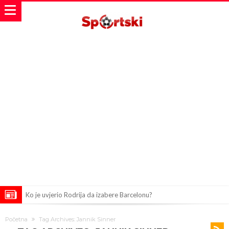
Ko je uvjerio Rodrija da izabere Barcelonu?
Ulazim na stadion da raznesem Mesija sa četiri bombe
Početna
Tag Archives: Jannik Sinner