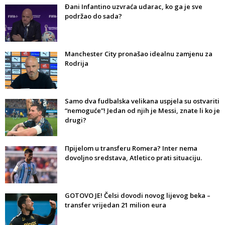
Đani Infantino uzvraća udarac, ko ga je sve
podržao do sada?
Manchester City pronašao idealnu zamjenu za
Rodrija
Samo dva fudbalska velikana uspjela su ostvariti
“nemoguće”! Jedan od njih je Messi, znate li ko je
drugi?
Прijelom u transferu Romera? Inter nema
dovoljno sredstava, Atletico prati situaciju.
GOTOVO JE! Čelsi dovodi novog lijevog beka –
transfer vrijedan 21 milion eura