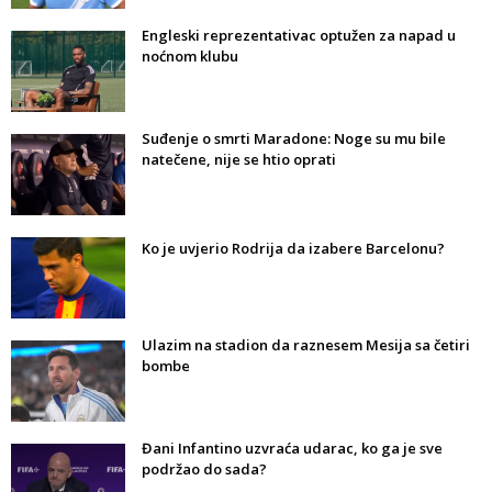
Engleski reprezentativac optužen za napad u
noćnom klubu
Suđenje o smrti Maradone: Noge su mu bile
natečene, nije se htio oprati
Ko je uvjerio Rodrija da izabere Barcelonu?
Ulazim na stadion da raznesem Mesija sa četiri
bombe
Đani Infantino uzvraća udarac, ko ga je sve
podržao do sada?