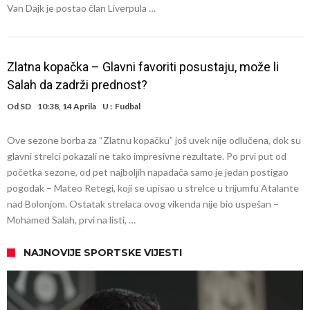
Van Dajk je postao član Liverpula …
Zlatna kopačka – Glavni favoriti posustaju, može li
Salah da zadrži prednost?
Od
SD
10:38, 14 Aprila
U :
Fudbal
Ove sezone borba za “Zlatnu kopačku” još uvek nije odlučena, dok su
glavni strelci pokazali ne tako impresivne rezultate. Po prvi put od
početka sezone, od pet najbolјih napadača samo je jedan postigao
pogodak – Mateo Retegi, koji se upisao u strelce u trijumfu Atalante
nad Bolonjom. Ostatak strelaca ovog vikenda nije bio uspešan –
Mohamed Salah, prvi na listi, …
NAJNOVIJE SPORTSKE VIJESTI