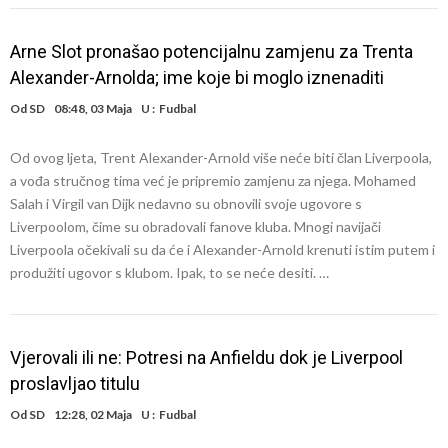
Arne Slot pronašao potencijalnu zamjenu za Trenta
Alexander-Arnolda; ime koje bi moglo iznenaditi
Od
SD
08:48, 03 Maja
U :
Fudbal
Od ovog ljeta, Trent Alexander-Arnold više neće biti član Liverpoola,
a vođa stručnog tima već je pripremio zamjenu za njega. Mohamed
Salah i Virgil van Dijk nedavno su obnovili svoje ugovore s
Liverpoolom, čime su obradovali fanove kluba. Mnogi navijači
Liverpoola očekivali su da će i Alexander-Arnold krenuti istim putem i
produžiti ugovor s klubom. Ipak, to se neće desiti. …
Vjerovali ili ne: Potresi na Anfieldu dok je Liverpool
proslavljao titulu
Od
SD
12:28, 02 Maja
U :
Fudbal