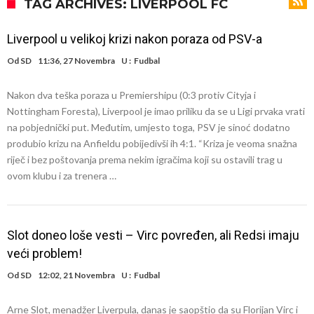
napokon poznat
Engleski reprezentativac optužen za napad u noćnom klubu
TAG ARCHIVES: LIVERPOOL FC
Suđenje o smrti Maradone: Noge su mu bile natečene, nije se htio
Liverpool u velikoj krizi nakon poraza od PSV-a
oprati
Ko je uvjerio Rodrija da izabere Barcelonu?
Od
SD
11:36, 27 Novembra
U :
Fudbal
Ulazim na stadion da raznesem Mesija sa četiri bombe
Nakon dva teška poraza u Premiershipu (0:3 protiv Cityja i
Đani Infantino uzvraća udarac, ko ga je sve podržao do sada?
Nottingham Foresta), Liverpool je imao priliku da se u Ligi prvaka vrati
Manchester City pronašao idealnu zamjenu za Rodrija
na pobjednički put. Međutim, umjesto toga, PSV je sinoć dodatno
produbio krizu na Anfieldu pobijedivši ih 4:1. “Kriza je veoma snažna
Samo dva fudbalska velikana uspjela su ostvariti “nemoguće”! Jedan
riječ i bez poštovanja prema nekim igračima koji su ostavili trag u
od njih je Messi, znate li ko je drugi?
Прijelom u transferu Romera? Inter nema dovoljno sredstava,
ovom klubu i za trenera …
Atletico prati situaciju.
Slot doneo loše vesti – Virc povređen, ali Redsi imaju
veći problem!
Od
SD
12:02, 21 Novembra
U :
Fudbal
Arne Slot, menadžer Liverpula, danas je saopštio da su Florijan Virc i