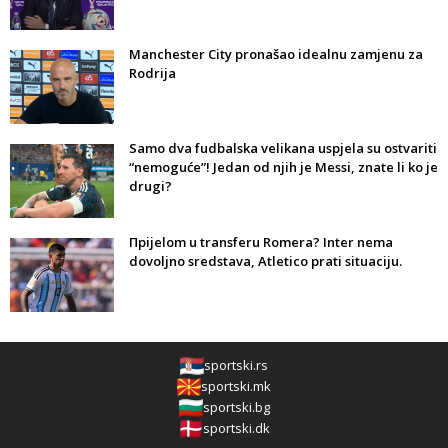
Manchester City pronašao idealnu zamjenu za
Rodrija
Samo dva fudbalska velikana uspjela su ostvariti
“nemoguće”! Jedan od njih je Messi, znate li ko je
drugi?
Прijelom u transferu Romera? Inter nema
dovoljno sredstava, Atletico prati situaciju.
sportski.rs
sportski.mk
sportski.bg
sportski.dk