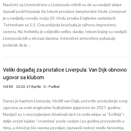
Naučnici sa Univerziteta u Liverpoolu otkrili su da su navijači ekipe
izazvali podrhtavanja tla tokom proslave šampionske titule. Liverpool
je u nedjelju osvojio svoju 20. titulu prvaka Engleske savladavši
Tottenham sa 5:1. Ova pobjeda krunisala je njihovu impresivnu
sezonu. Na Anfieldu je uslijedilo veliko slavlje, tokom kojeg su navijači
Liverpoola bili u ekstazi danima. Intenzitet atmosfere pokazuje
podatak da je …
Veliki događaj za pristalice Liverpula: Van Dijk obnovio
ugovor sa klubom
Od
SD
12:22, 17 Aprila
U :
Fudbal
Danas je kapiten Liverpula, Virdžil van Dajk, potvrdio produženje svog
ugovora sa ovim engleskim fudbalskim gigantom do 2027. godine.
Navijači su s nestrpljenjem iščekivali da li će vođa ekipe sa “Enfilda” i
dalje ostati lojalan “crvenima” posle sedam i po godina provedenih u
timu, a ishod je bio veoma povoljan, izazvavši radost među fanovima.