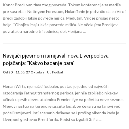
Konor Bredli van tima zbog povreda. Tokom konferencije za medije
pre susreta s Notingem Forestom, Holanđanin je potvrdio da su Virc i
Bredli zadobili lakše povrede mišića. Međutim, Virc je prošao nešto
bolje. “Obojica imaju lakše povrede mišića. Ne očekujem Bredlijev
povratak u naredne tri sedmice, dok Florijana …
Navijači pjesmom ismijavali nova Liverpoolova
pojačanja: “Kakvo bacanje para”
Od
SD
11:55, 27 Oktobra
U :
Fudbal
Florian Wirtz, njemački fudbaler, postao je jedno od najvećih
razočaranja ljetnog transfernog perioda, jer nije zabilježio nikakav
učinak u prvih devet utakmica Premier lige na početku nove sezone.
Njegov nastup na terenu je izrazito loš, zbog čega su ga fanovi već
počeli ismijavati. Isti scenario dešavao se i prošlog vikenda kada je
Liverpool gostovao Brentfordu. Redsi su izgubili 3:2, a …