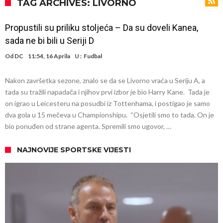
Zverev se odmah “raspao”
Infantino imao ljubavnicu: Isplivale skandalozne informacije, dobila je
TAG ARCHIVES: LIVORNO
novac od UEFA
Mourinho uvodi strogu disciplinu u Real Madrid. Ovo su tri nova
Propustili su priliku stoljeća – Da su doveli Kanea,
pravila
Arsenal dovodi zvijezdu Serie A za 138 miliona eura?
sada ne bi bili u Seriji D
Francuski sudija optužen za porodično nasilje. Prijeti mu 18 mjeseci
Od
DC
11:54, 16 Aprila
U :
Fudbal
zatvora
Jake Paul kreće u rušenje UFC-a
Nakon završetka sezone, znalo se da se Livorno vraća u Seriju A, a
Mudrik se vratio na teren nakon više od 600 dana. Odmah ide na
tada su tražili napadača i njihov prvi izbor je bio Harry Kane. Tada je
posudbu?
Real Madrid odlučio: Endrick ide u Premier ligu!
on igrao u Leicesteru na posudbi iz Tottenhama, i postigao je samo
dva gola u 15 mečeva u Championshipu. “Osjetili smo to tada. On je
Romero dogovorio uvjete sa Atleticom
bio ponuđen od strane agenta. Spremili smo ugovor, …
NAJNOVIJE SPORTSKE VIJESTI