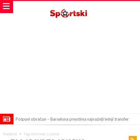
Potpuni obračun – Barselona preotima najvažniji letnji transfer
Atletika?!
Ovo se Novaku nikad nije dešavalo: Sinner i Alcaraz odustaju, a
Početna
Tag Archives: Livorno