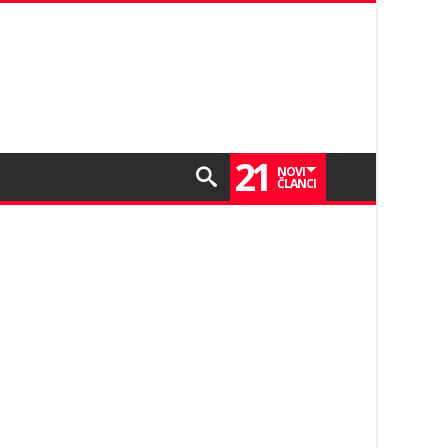
21
NOVI
ČLANCI