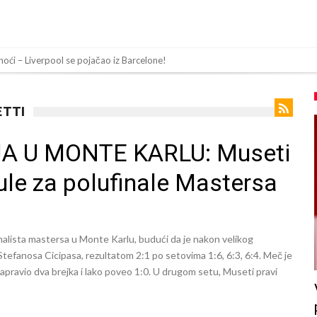
noći – Liverpool se pojačao iz Barcelone!
ča koji vrijedi 69 miliona eura!
olaska Rodrija u Barcelonu napokon poznat
ETTI
n za napad u noćnom klubu
A U MONTE KARLU: Museti
 mu bile natečene, nije se htio oprati
tule za polufinale Mastersa
Barcelonu?
sija sa četiri bombe
 ga je sve podržao do sada?
finalista mastersa u Monte Karlu, budući da je nakon velikog
 zamjenu za Rodrija
Stefanosa Cicipasa, rezultatom 2:1 po setovima 1:6, 6:3, 6:4. Meč je
napravio dva brejka i lako poveo 1:0. U drugom setu, Museti pravi
a su ostvariti “nemoguće”! Jedan od njih je Messi, znate li ko je drugi?