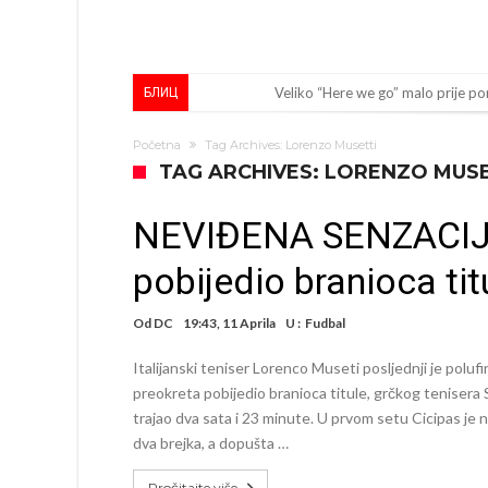
Veliko “Here we go” malo prije po
БЛИЦ
Liverpool i Arsenal u borbi za igra
Početna
Tag Archives: Lorenzo Musetti
Dilema više ne postoji – Datum d
TAG ARCHIVES: LORENZO MUS
Engleski reprezentativac optuže
NEVIĐENA SENZACIJ
Suđenje o smrti Maradone: Noge su
pobijedio branioca ti
Ko je uvjerio Rodrija da izabere 
Ulazim na stadion da raznesem Me
Od
DC
19:43, 11 Aprila
U :
Fudbal
Đani Infantino uzvraća udarac, ko
Italijanski teniser Lorenco Museti posljednji je polu
Manchester City pronašao idealnu
preokreta pobijedio branioca titule, grčkog tenisera 
trajao dva sata i 23 minute. U prvom setu Cicipas je 
Samo dva fudbalska velikana uspjel
dva brejka, a dopušta …
Pročitajte više