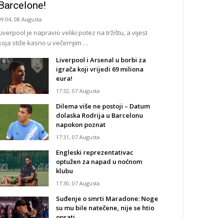
Barcelone!
09:04, 08 Augusta
Liverpool je napravio veliki potez na tržištu, a vijest
koja stiže kasno u večernjim …
Liverpool i Arsenal u borbi za
igrača koji vrijedi 69 miliona
eura!
17:32, 07 Augusta
Dilema više ne postoji – Datum
dolaska Rodrija u Barcelonu
napokon poznat
17:31, 07 Augusta
Engleski reprezentativac
optužen za napad u noćnom
klubu
17:30, 07 Augusta
Suđenje o smrti Maradone: Noge
su mu bile natečene, nije se htio
oprati