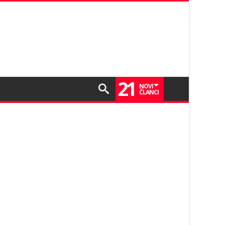
21
NOVI
ČLANCI