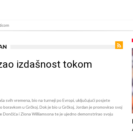
ticom
u Real Madridu. Ovo su tri nova pravila
noći – Liverpool se pojačao iz Barcelone!
AN
ča koji vrijedi 69 miliona eura!
zao izdašnost tokom
olaska Rodrija u Barcelonu napokon poznat
n za napad u noćnom klubu
 mu bile natečene, nije se htio oprati
Barcelonu?
a svih vremena, bio na turneji po Evropi, uključujući posjete
sija sa četiri bombe
o boravkom u Grčkoj. Dok je bio u Grčkoj, Jordan je promovirao svoj
 Dončića i Ziona Williamsona te je ujedno demonstrirao svoju
 ga je sve podržao do sada?