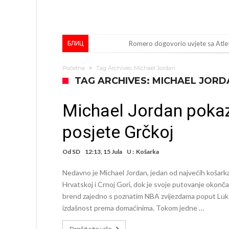
Romero dogovorio uvjete sa Atle
БЛИЦ
Mourinho uvodi strogu disciplinu 
Početna
Tag Archives: Michael Jordan
Veliko “Here we go” malo prije po
TAG ARCHIVES: MICHAEL JORD
Liverpool i Arsenal u borbi za igra
Michael Jordan poka
Dilema više ne postoji – Datum d
posjete Grčkoj
Engleski reprezentativac optuže
Suđenje o smrti Maradone: Noge su
Od
SD
12:13, 15 Jula
U :
Košarka
Ko je uvjerio Rodrija da izabere 
Nedavno je Michael Jordan, jedan od najvećih košarkaš
Ulazim na stadion da raznesem Me
Hrvatskoj i Crnoj Gori, dok je svoje putovanje okonča
brend zajedno s poznatim NBA zvijezdama poput Luke
Đani Infantino uzvraća udarac, ko
izdašnost prema domaćinima. Tokom jedne …
Pročitajte više