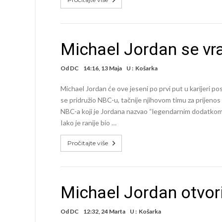
Michael Jordan se vr
Od
DC
14:16, 13 Maja
U :
Košarka
Michael Jordan će ove jeseni po prvi put u karijeri
se pridružio NBC-u, tačnije njihovom timu za prijeno
NBC-a koji je Jordana nazvao “legendarnim dodatkom”, 
Iako je ranije bio …
Pročitajte više
Michael Jordan otvori
Od
DC
12:32, 24 Marta
U :
Košarka