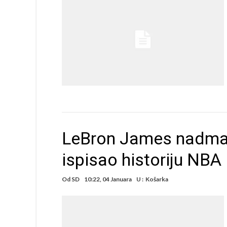
LeBron James nadmaš
ispisao historiju NBA
Od
SD
10:22, 04 Januara
U :
Košarka