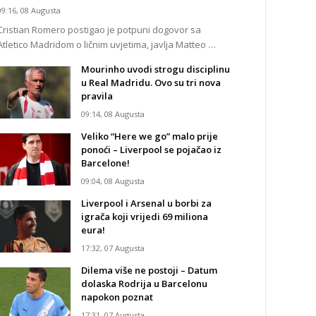
09:16, 08 Augusta
Cristian Romero postigao je potpuni dogovor sa
Atletico Madridom o ličnim uvjetima, javlja Matteo …
Mourinho uvodi strogu disciplinu
u Real Madridu. Ovo su tri nova
pravila
09:14, 08 Augusta
Veliko “Here we go” malo prije
ponoći – Liverpool se pojačao iz
Barcelone!
09:04, 08 Augusta
Liverpool i Arsenal u borbi za
igrača koji vrijedi 69 miliona
eura!
17:32, 07 Augusta
Dilema više ne postoji – Datum
dolaska Rodrija u Barcelonu
napokon poznat
17:31, 07 Augusta