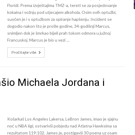
Floridi. Prema izvještajima TMZ-a, tereti se za posjedovanje
kokaina i vožnju pod utjecajem alkohola. Osim ovih optužbi,
suočen je i s optužbom za opiranje hapšenju. Incident se
dogodio nakon što je prošle godine, 34-godišnji Marcus,
snimljen dok je šmrkao bijeli prah tokom odmora u južnoj
Francuskoj. Marcus je bio u vezi …
Pročitajte više
io Michaela Jordana i
Košarkaš Los Angeles Lakersa, LeBron James, imao je sjajnu
noć u NBA ligi, ostvarivši pobjedu nad Atlatna Hawksima sa
rezultatom 119:102. James je, postigavši 30 poena uz osam