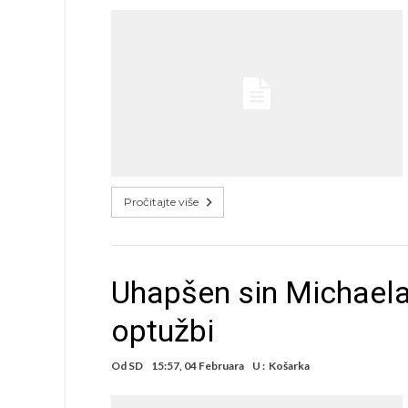
Pročitajte više
Uhapšen sin Michaela 
optužbi
Od
SD
15:57, 04 Februara
U :
Košarka