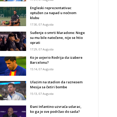
Engleski reprezentativac
optužen za napad u noćnom
klubu
17:30, 07 Augusta
Suđenje o smrti Maradone: Noge
su mu bile natečene, nije se htio
oprati
17:29, 07 Augusta
Ko je uvjerio Rodrija da izabere
Barcelonu?
15:14, 07 Augusta
Ulazim na stadion da raznesem
Mesija sa četiri bombe
15:13, 07 Augusta
Đani Infantino uzvraća udarac,
ko ga je sve podržao do sada?