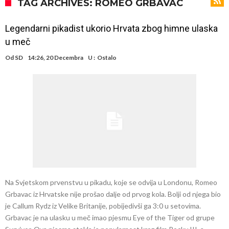
Trabzonspor nastavlja s pojačanjima: Na pomolu novi napadač,
TAG ARCHIVES: ROMEO GRBAVAC
bivši saigrač Salaha u Liverpoolu
Posao vrijedan 150 miliona eura! Liverpool sve ili ništa za igrača
Legendarni pikadist ukorio Hrvata zbog himne ulaska
Šok na treningu Barcelone! Prolomio se vrisak, a onda je u suzama
u meč
napustio teren
Spalletti je shvatio kakav problem ima u ekipi Juventusa, pa je
Od
SD
14:26, 20 Decembra
U :
Ostalo
odlučio odmah reagovati!
Kraj sage s Harryjem Kaneom: Englez čelnicima Bayerna saopćio
konačnu odluku
POTRES KAKAV SPORT NE PAMTI! Čelnici evropskog, azijskog i
severnoameričkog fudbala zajedno udarili na Đanija Infantina
Od Junajteda do dna: “Trebao sam ostati kod roditelja”
Ferguson: Mourinho je trebao biti moj nasljednik, zvao me
telefonom i plakao
Na Svjetskom prvenstvu u pikadu, koje se odvija u Londonu, Romeo
Grbavac iz Hrvatske nije prošao dalje od prvog kola. Bolji od njega bio
je Callum Rydz iz Velike Britanije, pobijedivši ga 3:0 u setovima.
Grbavac je na ulasku u meč imao pjesmu Eye of the Tiger od grupe