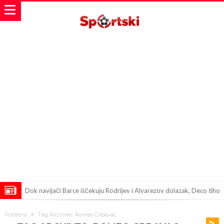
Dok navijači Barce iščekuju Rodrijev i Alvarezov dolazak, Deco tiho
sklapa još jedan briljantan transfer
Poznato koliko je dobila ljubavnica Đanija Infantina od UEFA
Početna
Tag Archives: Romeo Grbavac