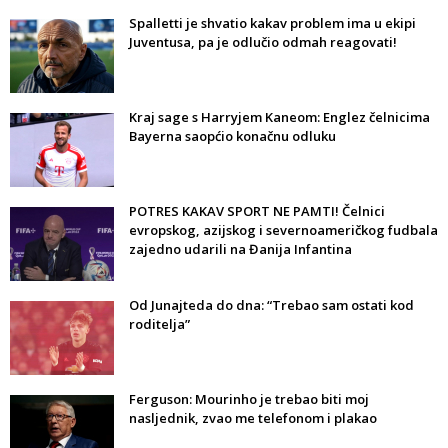
Spalletti je shvatio kakav problem ima u ekipi
Juventusa, pa je odlučio odmah reagovati!
Kraj sage s Harryjem Kaneom: Englez čelnicima
Bayerna saopćio konačnu odluku
POTRES KAKAV SPORT NE PAMTI! Čelnici
evropskog, azijskog i severnoameričkog fudbala
zajedno udarili na Đanija Infantina
Od Junajteda do dna: “Trebao sam ostati kod
roditelja”
Ferguson: Mourinho je trebao biti moj
nasljednik, zvao me telefonom i plakao