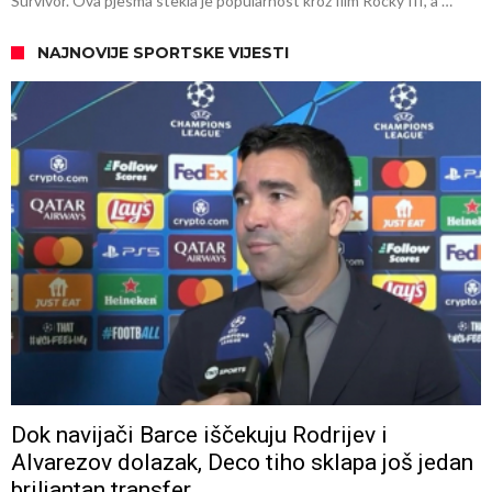
Survivor. Ova pjesma stekla je popularnost kroz film Rocky III, a …
NAJNOVIJE SPORTSKE VIJESTI
Dok navijači Barce iščekuju Rodrijev i
Alvarezov dolazak, Deco tiho sklapa još jedan
briljantan transfer