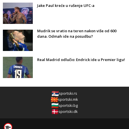
Jake Paul kreće u rušenje UFC-a
Mudrik se vratio na teren nakon više od 600
dana. Odmah ide na posudbu?
Real Madrid odlučio: Endrick ide u Premier ligu!
sportski.rs
sportski.mk
sportski.bg
sportski.dk