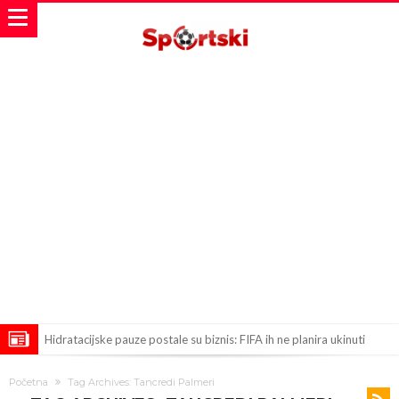
Hidratacijske pauze postale su biznis: FIFA ih ne planira ukinuti
Potpuni obračun – Barselona preotima najvažniji letnji transfer
Početna
Tag Archives: Tancredi Palmeri