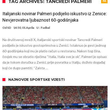
Atletika?!
Ovo se Novaku nikad nije dešavalo: Sinner i Alcaraz odustaju, a
TAG ARCHIVES: TANCREDI PALMERI
Zverev se odmah “raspao”
Infantino imao ljubavnicu: Isplivale skandalozne informacije, dobila je
Italijanski novinar Palmeri podijelio iskustvo iz Zenice:
novac od UEFA
Mourinho uvodi strogu disciplinu u Real Madrid. Ovo su tri nova
Nevjerovatna ljubaznost 60-godišnjaka
pravila
Arsenal dovodi zvijezdu Serie A za 138 miliona eura?
Od
SD
14:50, 01 Aprila
U :
Fudbal
Francuski sudija optužen za porodično nasilje. Prijeti mu 18 mjeseci
Na društvenoj mreži X, italijanski sportski novinar Tancredi Palmeri
zatvora
Jake Paul kreće u rušenje UFC-a
podijelio je iskustvo gostoprimstva u Zenici. Istaknuo je gest jednog
Mudrik se vratio na teren nakon više od 600 dana. Odmah ide na
60-godišnjaka koji mu je platio račun u restoranu. Nakon tog čina,
čovjek mu se obratio riječima “Italia, Italia sve je ok”. Palmeri je opisao
posudbu?
Real Madrid odlučio: Endrick ide u Premier ligu!
da je tokom doručka u Zenici, prije povratka u Italiju, doživio događaj
koji će dugo pamtiti. “Zaista …
NAJNOVIJE SPORTSKE VIJESTI