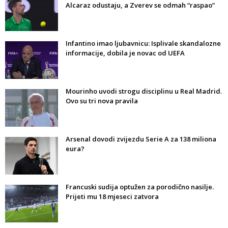
Alcaraz odustaju, a Zverev se odmah “raspao”
Infantino imao ljubavnicu: Isplivale skandalozne
informacije, dobila je novac od UEFA
Mourinho uvodi strogu disciplinu u Real Madrid.
Ovo su tri nova pravila
Arsenal dovodi zvijezdu Serie A za 138 miliona
eura?
Francuski sudija optužen za porodično nasilje.
Prijeti mu 18 mjeseci zatvora