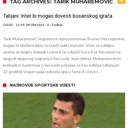
sramotan komentar na njegov račun
Direktor FIA o drami Formule 1: “Ne možemo da idemo toliko
TAG ARCHIVES: TARIK MUHAREMOVIĆ
daleko”
Koliko traži PSG i koji je Liverpulov “plafon” za Bredlija Barkolu?
Talijani: Inter bi mogao dovesti bosanskog igrača
Prva ponuda za Rafaela Leaa – odbijena!
Od
SD
11:19, 09 Oktobra
U :
Fudbal
Zašto je nepoznati italijanski petoligaš dobio nevjerovatan stadion
Tarik Muharemović, nogometni reprezentativac Bosne i Hercegovine,
od 62 miliona eura?
Veliki udarac za Barcelonu: Junak finala Svjetskog prvenstva želi otići
mogao bi sljedeće ljeto ostvariti veliki transfer. Inter se ozbiljno
Deco nije posjetio Madrid samo zbog Alvareza, Barcelona planira
zanima za njegov dolazak i uskoro će odlučiti hoće li se fokusirati na
njega ili njegovog suigrača iz Sassuola, Jaya Idzesa. Muharemovićev
historijski transfer?
Kapiten slavnog kluba ubijen u napadu ispred svoje kuće, nacija
prelazak iz Juventusa u Sassuolo pokazao se kao odlična odluka jer
zahtijeva pravdu.
Potresne scene na sahrani UFC borca! Red ljudi, muzika i aplauz koji
22-godišnji stoper sada redovito igra u Serie A i često …
tjera suze
NAJNOVIJE SPORTSKE VIJESTI