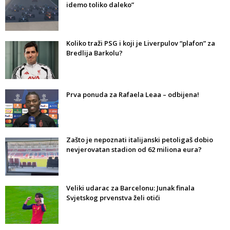
idemo toliko daleko”
Koliko traži PSG i koji je Liverpulov “plafon” za
Bredlija Barkolu?
Prva ponuda za Rafaela Leaa – odbijena!
Zašto je nepoznati italijanski petoligaš dobio
nevjerovatan stadion od 62 miliona eura?
Veliki udarac za Barcelonu: Junak finala
Svjetskog prvenstva želi otići