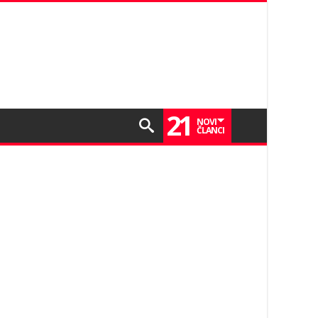
21
NOVI
ČLANCI