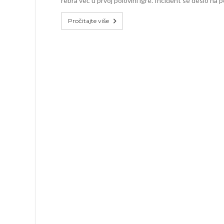
rebra već u prvoj polovini igre. Incident se desio na
Pročitajte više