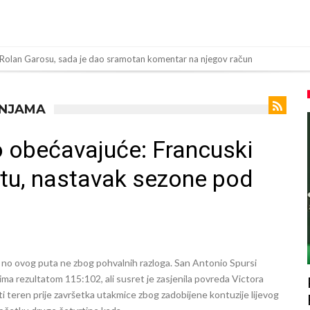
 Rolan Garosu, sada je dao sramotan komentar na njegov račun
 “Ne možemo da idemo toliko daleko”
ov “plafon” za Bredlija Barkolu?
ANJAMA
bijena!
o obećavajuće: Francuski
toligaš dobio nevjerovatan stadion od 62 miliona eura?
etu, nastavak sezone pod
inala Svjetskog prvenstva želi otići
og Alvareza, Barcelona planira historijski transfer?
padu ispred svoje kuće, nacija zahtijeva pravdu.
a! Red ljudi, muzika i aplauz koji tjera suze
 no ovog puta ne zbog pohvalnih razloga. San Antonio Spursi
 tragedija! Povrijeđeno još 12 igrača!
sima rezultatom 115:102, ali susret je zasjenila povreda Victora
teren prije završetka utakmice zbog zadobijene kontuzije lijevog