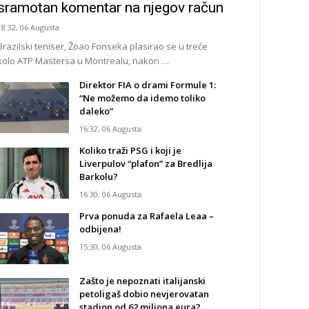
sramotan komentar na njegov račun
18:32, 06 Augusta
Brazilski teniser, Žoao Fonseka plasirao se u treće
kolo ATP Mastersa u Montrealu, nakon …
Direktor FIA o drami Formule 1:
“Ne možemo da idemo toliko
daleko”
16:32, 06 Augusta
Koliko traži PSG i koji je
Liverpulov “plafon” za Bredlija
Barkolu?
16:30, 06 Augusta
Prva ponuda za Rafaela Leaa –
odbijena!
15:30, 06 Augusta
Zašto je nepoznati italijanski
petoligaš dobio nevjerovatan
stadion od 62 miliona eura?