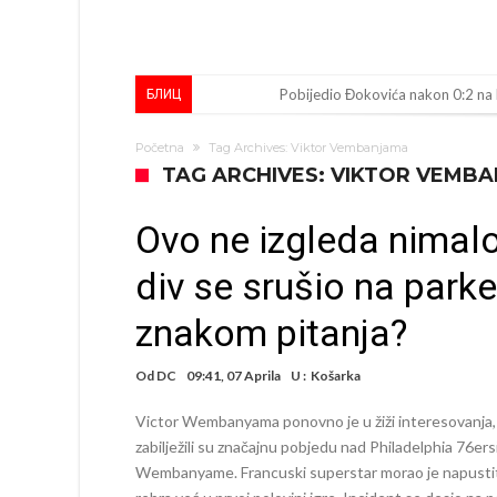
Pobijedio Đokovića nakon 0:2 na
БЛИЦ
Direktor FIA o drami Formule 1:
Početna
Tag Archives: Viktor Vembanjama
Koliko traži PSG i koji je Liverpul
TAG ARCHIVES: VIKTOR VEMB
Prva ponuda za Rafaela Leaa – od
Ovo ne izgleda nimal
Zašto je nepoznati italijanski pe
div se srušio na park
Veliki udarac za Barcelonu: Junak f
znakom pitanja?
Deco nije posjetio Madrid samo zb
Kapiten slavnog kluba ubijen u na
Od
DC
09:41, 07 Aprila
U :
Košarka
Potresne scene na sahrani UFC borc
Victor Wembanyama ponovno je u žiži interesovanja,
GROM USMRTIO FUDBALERA: Velika
zabilježili su značajnu pobjedu nad Philadelphia 76er
Wembanyame. Francuski superstar morao je napustiti 