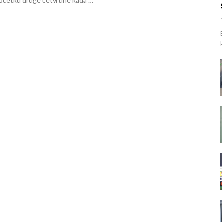
 početku druge četvrtine kada …