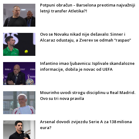
Potpuni obračun – Barselona preotima najvažniji
letnji transfer Atletika?!
Ovo se Novaku nikad nije dešavalo: Sinner i
Alcaraz odustaju, a Zverev se odmah “raspao”
Infantino imao ljubavnicu: Isplivale skandalozne
informacije, dobila je novac od UEFA
Mourinho uvodi strogu disciplinu u Real Madrid.
Ovo su tri nova pravila
Arsenal dovodi zvijezdu Serie A za 138 miliona
eura?