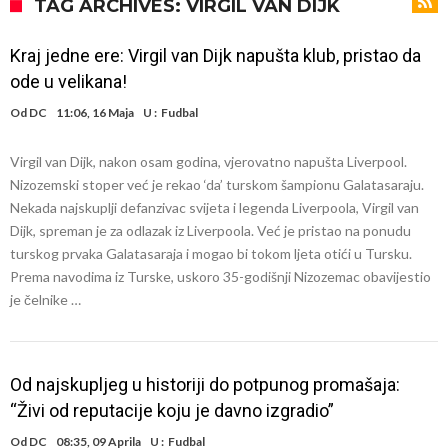
Atletika?!
Ovo se Novaku nikad nije dešavalo: Sinner i Alcaraz odustaju, a
TAG ARCHIVES: VIRGIL VAN DIJK
Zverev se odmah “raspao”
Infantino imao ljubavnicu: Isplivale skandalozne informacije, dobila je
Kraj jedne ere: Virgil van Dijk napušta klub, pristao da
novac od UEFA
Mourinho uvodi strogu disciplinu u Real Madrid. Ovo su tri nova
ode u velikana!
pravila
Arsenal dovodi zvijezdu Serie A za 138 miliona eura?
Od
DC
11:06, 16 Maja
U :
Fudbal
Francuski sudija optužen za porodično nasilje. Prijeti mu 18 mjeseci
Virgil van Dijk, nakon osam godina, vjerovatno napušta Liverpool.
zatvora
Jake Paul kreće u rušenje UFC-a
Nizozemski stoper već je rekao ‘da’ turskom šampionu Galatasaraju.
Mudrik se vratio na teren nakon više od 600 dana. Odmah ide na
Nekada najskuplji defanzivac svijeta i legenda Liverpoola, Virgil van
Dijk, spreman je za odlazak iz Liverpoola. Već je pristao na ponudu
posudbu?
Real Madrid odlučio: Endrick ide u Premier ligu!
turskog prvaka Galatasaraja i mogao bi tokom ljeta otići u Tursku.
Prema navodima iz Turske, uskoro 35-godišnji Nizozemac obavijestio
je čelnike …
Od najskupljeg u historiji do potpunog promašaja:
“Živi od reputacije koju je davno izgradio”
Od
DC
08:35, 09 Aprila
U :
Fudbal