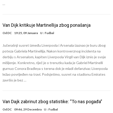
…
Van Dijk kritikuje Martinellija zbog ponašanja
Od
DC
19:25, 09 Januara
U :
Fudbal
Jučerašnji susret između Liverpoola i Arsenala izazvao je buru zbog
poteza Gabriela Martinellija. Nakon kontroverznog incidenta na
derbiju s Arsenalom, kapiten Liverpoola Virgil van Dijk iznio je svoje
mišljenje. Konkretno, riječ je o trenutku kada je Gabriel Martinelli
gurnuo Conora Bradleya s terena dok je mladi defanzivac Liverpoola
ležao povrijeđen na travi. Podsjetimo, susret na stadionu Emirates
završio je bez …
Van Dajk zabrinut zbog statistike: “To nas pogađa”
Od
DC
09:46, 29 Decembra
U :
Fudbal