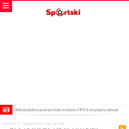
Hidratacijske pauze postale su biznis: FIFA ih ne planira ukinuti
Potpuni obračun – Barselona preotima najvažniji letnji transfer
Početna
Tag Archives: Virgil van Dijk