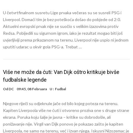
U četvrtfinalnom susretu Lige prvaka večeras su se susreli PSG i
Liverpool. Domaći tim je bez poteškoća došao do pobjede od 2:0.
Aktuelni evropski prvak nije se suočio s velikim izazovima protiv
Redsa. Pobijedili su sigurnom igrom, iako je rezultat mogao biti još
uvjerljiviji prema prikazanom na terenu. Liverpool nije uspio ni jednom
uputiti udarac u okvir gola PSG-a. Trebat …
Više ne može da ćuti: Van Dijk oštro kritikuje bivše
fudbalske legende
Od
DC
09:45, 08 Februara
U :
Fudbal
Njegove riječi su odjeknule jače od bilo kojeg poteza na terenu.
Kapiten Liverpoola više ne ćuti i otvoreno proziva one s druge strane
ekrana. Poruka koju šalje je jasna – kritike su dobrodošle, ali
ponižavanje nije. Virgil van Dijk ponovo je pokazao zašto je kapiten
Liverpoola, ne samo na terenu, već i izvan njega. Iskusni Nizozemac je