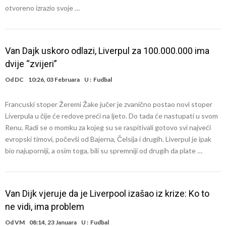
otvoreno izrazio svoje …
Van Dajk uskoro odlazi, Liverpul za 100.000.000 ima
dvije “zvijeri”
Od
DC
10:26, 03 Februara
U :
Fudbal
Francuski stoper Žeremi Žake jučer je zvanično postao novi stoper
Liverpula u čije će redove preći na ljeto. Do tada će nastupati u svom
Renu. Radi se o momku za kojeg su se raspitivali gotovo svi najveći
evropski timovi, počevši od Bajerna, Čelsija i drugih. Liverpul je ipak
bio najuporniji, a osim toga, bili su spremniji od drugih da plate …
Van Dijk vjeruje da je Liverpool izašao iz krize: Ko to
ne vidi, ima problem
Od
VM
08:14, 23 Januara
U :
Fudbal