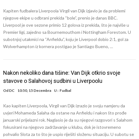
Kapiten fudbalera Liverpoola Virgil van Dijk izjavio je da problemi
njegove ekipe u odbrani prekida “bole”, prenio je danas BBC.
Liverpool je ove sezone primio 12 golova iz prekida, što je najviše u
Premier ligi, zajedno sa Bournemouthom i Nottingham Forestom. U
subotnjoj utakmici na “Anfieldu”, koju je Liverpool dobio 2:1, gol za
Wolverhampton iz kornera postigao je Santiago Bueno, …
Nakon nekoliko dana tišine: Van Dijk otkrio svoje
stavove o Salahovoj sudbini u Liverpoolu
Od
DC
10:50, 15 Decembra
U :
Fudbal
Kao kapiten Liverpoola, Virgil van Dijk izrazio je svoju namjeru da
uvjeri Mohameda Salaha da ostane na Anfieldu i nakon što prođe
januarski prijelazni rok. Naglasio je da su njegovi razgovori s Salahom
fokusirani na njegovo zadržavanje u klubu, dok je istovremeno
pohvalio Slota za to što je uspio riješiti složenu situaciju. U subotu se