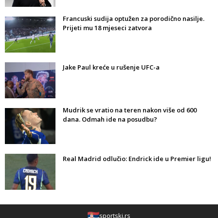
Francuski sudija optužen za porodično nasilje.
Prijeti mu 18 mjeseci zatvora
Jake Paul kreće u rušenje UFC-a
Mudrik se vratio na teren nakon više od 600
dana. Odmah ide na posudbu?
Real Madrid odlučio: Endrick ide u Premier ligu!
sportski.rs