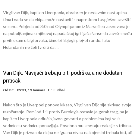
Virgil van Dijk, kapiten Liverpoola, ohrabren je nedavnim nastupima
tima i nada se da ekipa može nastaviti s napretkom i uspješno završiti
sezonu. Pobjeda od 3:0 nad Olympiqueom iz Marseillea zasnovana je
na poboljšanjima u njihovoj napadačkoj igri i jača šanse da završe među
prvih osam u Ligi prvaka, čime bi izbjegli plej-of rundu. Iako
Holanđanin ne želi tvrditi da …
Van Dijk: Navijači trebaju biti podrška, a ne dodatan
pritisak
Od
DC
09:31, 19 Januara
U :
Fudbal
Nakon što je Liverpool ponovo kiksao, Virgil van Dijk nije skrivao svoje
razočaranje. Remi od 1:1 protiv Burnleyja ostavio je gorak trag, pa je
kapiten Liverpoola odlučio javno govoriti o problemima koji se iz
sedmice u sedmicu ponavljaju. Posebno mu smetaju reakcije s tribina.
Van Dijk je priznao da ekipa ne igra na nivou na kojem bi trebala biti, ali