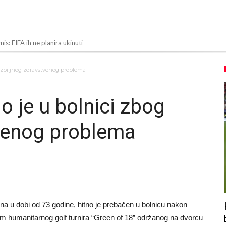
is: FIFA ih ne planira ukinuti
ma najvažniji letnji transfer Atletika?!
 ozbiljnog zdravstvenog problema
: Sinner i Alcaraz odustaju, a Zverev se odmah “raspao”
le skandalozne informacije, dobila je novac od UEFA
o je u bolnici zbog
u Real Madrid. Ovo su tri nova pravila
tvenog problema
a 138 miliona eura?
čno nasilje. Prijeti mu 18 mjeseci zatvora
 više od 600 dana. Odmah ide na posudbu?
 Premier ligu!
 u dobi od 73 godine, hitno je prebačen u bolnicu nakon
m humanitarnog golf turnira “Green of 18” održanog na dvorcu