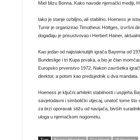
Miel blizu Bonna. Kako navode njemački mediji, Hoe
Iako je stanje ozbiljno, ali stabilno, Hoeness je i
Turnir je organizirao Timotheus Höttges, izvršni 
događaju je prisustvovao i Herbert Hainer, aktualn
Kao jedan od najistaknutijih igrača Bayerna od 197
Bundeslige i tri Kupa prvaka, a bio je član momča
Europsko prvenstvo 1972. Nakon završetka igračke
direktor, a potom kao predsjednik u dva mandata. 
Hoeness je ključni arhitekt stabilnosti i uspjeha B
savjetodavni i simbolički utjecaj, unatoč tome što
za brzi oporavak stižu od navijača, bivših suradni
uloga u njemačkom nogometu.
Tags
Bayern München
Top Vijesti
Uli Hoeness