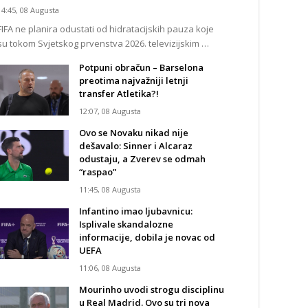
14:45, 08 Augusta
FIFA ne planira odustati od hidratacijskih pauza koje
su tokom Svjetskog prvenstva 2026. televizijskim …
Potpuni obračun – Barselona
preotima najvažniji letnji
transfer Atletika?!
12:07, 08 Augusta
Ovo se Novaku nikad nije
dešavalo: Sinner i Alcaraz
odustaju, a Zverev se odmah
“raspao”
11:45, 08 Augusta
Infantino imao ljubavnicu:
Isplivale skandalozne
informacije, dobila je novac od
UEFA
11:06, 08 Augusta
Mourinho uvodi strogu disciplinu
u Real Madrid. Ovo su tri nova