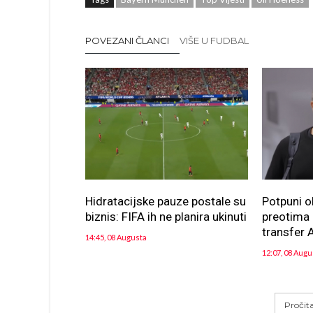
POVEZANI ČLANCI
VIŠE U FUDBAL
Hidratacijske pauze postale su
Potpuni o
biznis: FIFA ih ne planira ukinuti
preotima n
transfer A
14:45, 08 Augusta
12:07, 08 Augu
Pročit