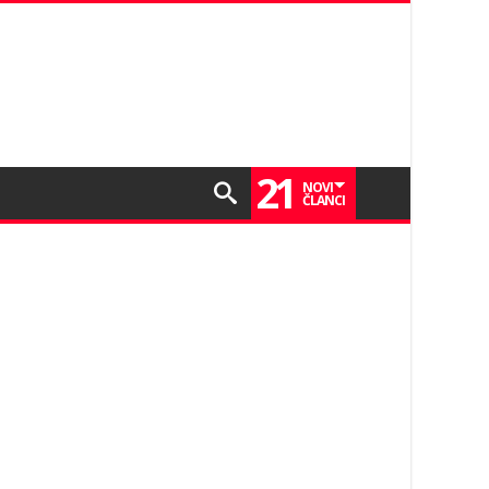
21
NOVI
ČLANCI