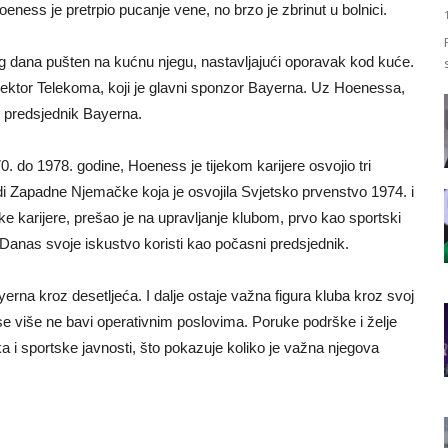
ness je pretrpio pucanje vene, no brzo je zbrinut u bolnici.
stog dana pušten na kućnu njegu, nastavljajući oporavak kod kuće.
direktor Telekoma, koji je glavni sponzor Bayerna. Uz Hoenessa,
i predsjednik Bayerna.
0. do 1978. godine, Hoeness je tijekom karijere osvojio tri
di Zapadne Njemačke koja je osvojila Svjetsko prvenstvo 1974. i
 karijere, prešao je na upravljanje klubom, prvo kao sportski
Danas svoje iskustvo koristi kao počasni predsjednik.
ayerna kroz desetljeća. I dalje ostaje važna figura kluba kroz svoj
 se više ne bavi operativnim poslovima. Poruke podrške i želje
ka i sportske javnosti, što pokazuje koliko je važna njegova