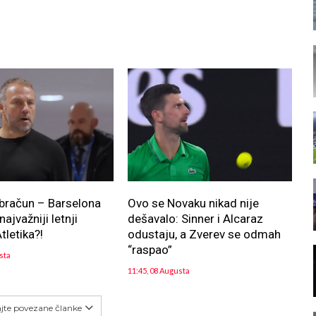
bračun – Barselona
Ovo se Novaku nikad nije
ajvažniji letnji
dešavalo: Sinner i Alcaraz
tletika?!
odustaju, a Zverev se odmah
“raspao”
sta
11:45, 08 Augusta
ajte povezane članke