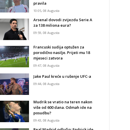
pravila
10:05, 08 Augusta
Arsenal dovodi zvijezdu Serie A
za 138 miliona eura?
09:59, 08 Augusta
Francuski sudija optužen za
porodično nasilje. Prijeti mu 18
mjeseci zatvora
09:47, 08 Augusta
Jake Paul kreće u rušenje UFC-a
09:44, 08 Augusta
Mudrik se vratio na teren nakon
više od 600 dana. Odmah ide na
posudbu?
09:43, 08 Augusta
Real Madrid odlučio: Endrick ide