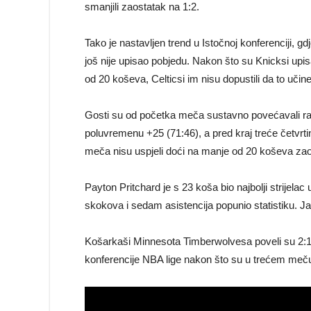
smanjili zaostatak na 1:2.
Tako je nastavljen trend u Istočnoj konferenciji, 
još nije upisao pobjedu. Nakon što su Knicksi upis
od 20 koševa, Celticsi im nisu dopustili da to učin
Gosti su od početka meča sustavno povećavali razl
poluvremenu +25 (71:46), a pred kraj treće četvrtin
meča nisu uspjeli doći na manje od 20 koševa zao
Payton Pritchard je s 23 koša bio najbolji strijel
skokova i sedam asistencija popunio statistiku. J
Košarkaši Minnesota Timberwolvesa poveli su 2:1 
konferencije NBA lige nakon što su u trećem meču