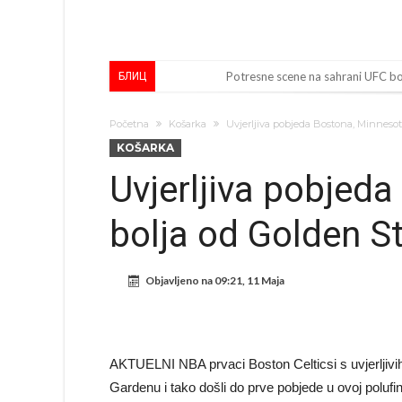
Potresne scene na sahrani UFC borc
БЛИЦ
GROM USMRTIO FUDBALERA: Velika
Početna
Košarka
Uvjerljiva pobjeda Bostona, Minnesot
Mediji u Španiji konačno obznanili
KOŠARKA
Гимараeš uspješno prošao ljekars
Uvjerljiva pobjed
VIDEO Messi se vratio u prvi sast
bolja od Golden S
Barselona čeka ponude za Ferana
Vinicius je izbrisao sve objave s
Objavljeno na
09:21, 11 Maja
Osimen se opet nudi, šta kažete 
Španci uvode nova pravila ove s
Sada je jasno zašto je došao: “Lu
AKTUELNI NBA prvaci Boston Celticsi s uvjerljiv
Gardenu i tako došli do prve pobjede u ovoj polufina