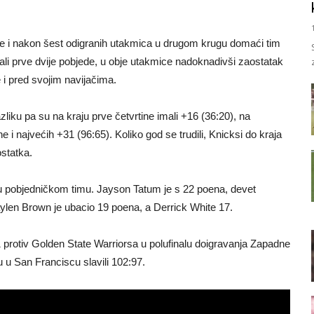
gdje i nakon šest odigranih utakmica u drugom krugu domaći tim
ali prve dvije pobjede, u obje utakmice nadoknadivši zaostatak
e i pred svojim navijačima.
iku pa su na kraju prve četvrtine imali +16 (36:20), na
e i najvećih +31 (96:65). Koliko god se trudili, Knicksi do kraja
statka.
ac u pobjedničkom timu. Jayson Tatum je s 22 poena, devet
aylen Brown je ubacio 19 poena, a Derrick White 17.
protiv Golden State Warriorsa u polufinalu doigravanja Zapadne
 u San Franciscu slavili 102:97.