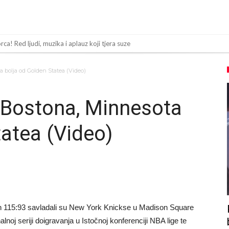
a! Red ljudi, muzika i aplauz koji tjera suze
 tragedija! Povrijeđeno još 12 igrača!
a bolja od Golden Statea (Video)
 dugo očekivanu odluku: Vinicius Junior je donio svoj izbor!
ke preglede u Arsenalu
a Bostona, Minnesota
av Inter Miamija i odmah srušio rekord
tatea (Video)
 Toresa
 Instagrama nakon što mu je Real dao ponudu
za ovu rokadu?
ezone
da” klauzula iz Salahovog ugovora s Turcima je otkrivena
ih 115:93 savladali su New York Knickse u Madison Square
lnoj seriji doigravanja u Istočnoj konferenciji NBA lige te