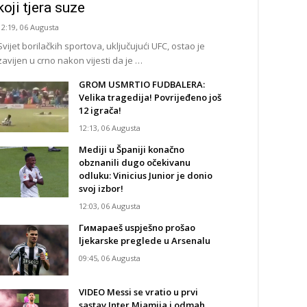
koji tjera suze
12:19, 06 Augusta
Svijet borilačkih sportova, uključujući UFC, ostao je
zavijen u crno nakon vijesti da je …
GROM USMRTIO FUDBALERA:
Velika tragedija! Povrijeđeno još
12 igrača!
12:13, 06 Augusta
Mediji u Španiji konačno
obznanili dugo očekivanu
odluku: Vinicius Junior je donio
svoj izbor!
12:03, 06 Augusta
Гимараeš uspješno prošao
ljekarske preglede u Arsenalu
09:45, 06 Augusta
VIDEO Messi se vratio u prvi
sastav Inter Miamija i odmah