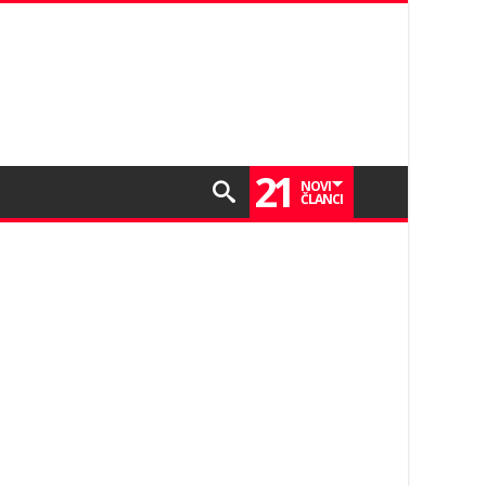
21
NOVI
ČLANCI