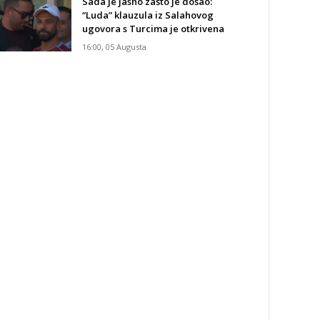
Sada je jasno zašto je došao:
“Luda” klauzula iz Salahovog
ugovora s Turcima je otkrivena
16:00, 05 Augusta