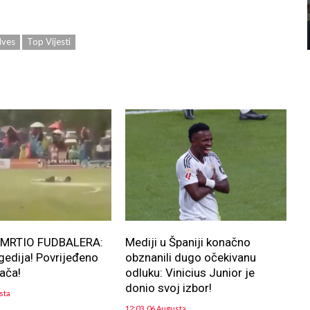
lves
Top Vijesti
MRTIO FUDBALERA:
Mediji u Španiji konačno
agedija! Povrijeđeno
obznanili dugo očekivanu
rača!
odluku: Vinicius Junior je
donio svoj izbor!
sta
12:03, 06 Augusta