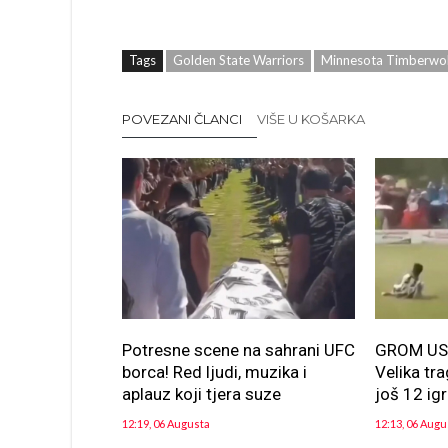
Tags
Golden State Warriors
Minnesota Timberwo
POVEZANI ČLANCI
VIŠE U KOŠARKA
Potresne scene na sahrani UFC
GROM US
borca! Red ljudi, muzika i
Velika tr
aplauz koji tjera suze
još 12 ig
12:19, 06 Augusta
12:13, 06 Augu