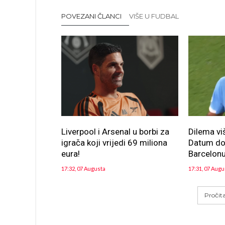
POVEZANI ČLANCI
VIŠE U FUDBAL
Liverpool i Arsenal u borbi za
Dilema vi
igrača koji vrijedi 69 miliona
Datum dol
eura!
Barcelon
17:32, 07 Augusta
17:31, 07 Augu
Pročit