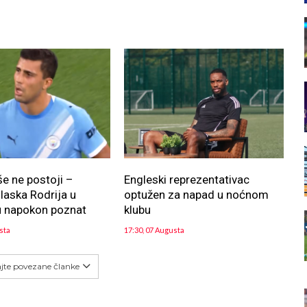
še ne postoji –
Engleski reprezentativac
aska Rodrija u
optužen za napad u noćnom
u napokon poznat
klubu
sta
17:30, 07 Augusta
ajte povezane članke