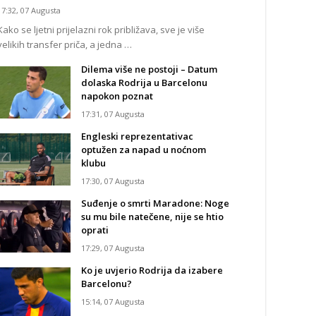
17:32, 07 Augusta
Kako se ljetni prijelazni rok približava, sve je više
velikih transfer priča, a jedna …
Dilema više ne postoji – Datum
dolaska Rodrija u Barcelonu
napokon poznat
17:31, 07 Augusta
Engleski reprezentativac
optužen za napad u noćnom
klubu
17:30, 07 Augusta
Suđenje o smrti Maradone: Noge
su mu bile natečene, nije se htio
oprati
17:29, 07 Augusta
Ko je uvjerio Rodrija da izabere
Barcelonu?
15:14, 07 Augusta