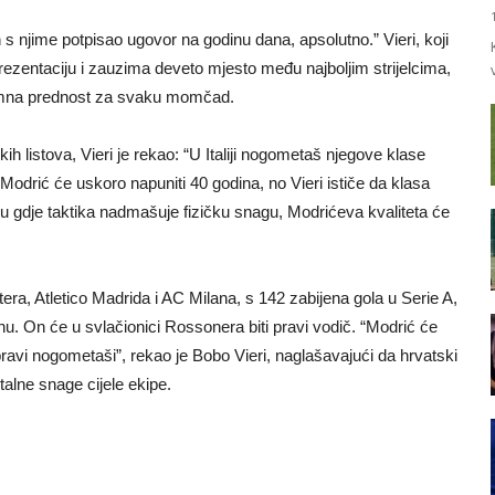
a bih s njime potpisao ugovor na godinu dana, apsolutno.” Vieri, koji
rezentaciju i zauzima deveto mjesto među najboljim strijelcima,
omna prednost za svaku momčad.
skih listova, Vieri je rekao: “U Italiji nogometaš njegove klase
odrić će uskoro napuniti 40 godina, no Vieri ističe da klasa
vu gdje taktika nadmašuje fizičku snagu, Modrićeva kvaliteta će
era, Atletico Madrida i AC Milana, s 142 zabijena gola u Serie A,
nu. On će u svlačionici Rossonera biti pravi vodič. “Modrić će
ravi nogometaši”, rekao je Bobo Vieri, naglašavajući da hrvatski
alne snage cijele ekipe.