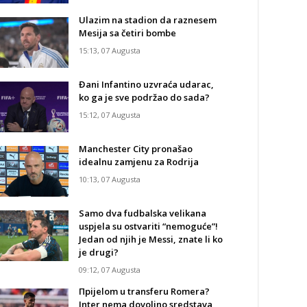
Ulazim na stadion da raznesem
Mesija sa četiri bombe
15:13, 07 Augusta
Đani Infantino uzvraća udarac,
ko ga je sve podržao do sada?
15:12, 07 Augusta
Manchester City pronašao
idealnu zamjenu za Rodrija
10:13, 07 Augusta
Samo dva fudbalska velikana
uspjela su ostvariti “nemoguće”!
Jedan od njih je Messi, znate li ko
je drugi?
09:12, 07 Augusta
Прijelom u transferu Romera?
Inter nema dovoljno sredstava,