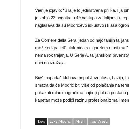
Vieri je izjavio: “Bila je to jedinstvena prilika. I j
je zabio 23 pogotka u 49 nastupa za talijansku rep
naglašava da su Modrićevo iskustvo i klasa ogr
Za Corriere della Sera, jedan od najčitanijih talijan
može odigrati 40 utakmica s cigaretom u ustima.” M
nema rok trajanja. U Serie A, talijanskom prvenst
doći do izražaja.
Bivši napadač klubova poput Juventusa, Lazija, Int
smatra da će Modrić biti više od pojačanja na tere
pokazati mladim igračima najbolji put da postanu p
kapetan može podići razinu profesionalizma i ment
Tags
Luka Modrić
Milan
Top Vijesti