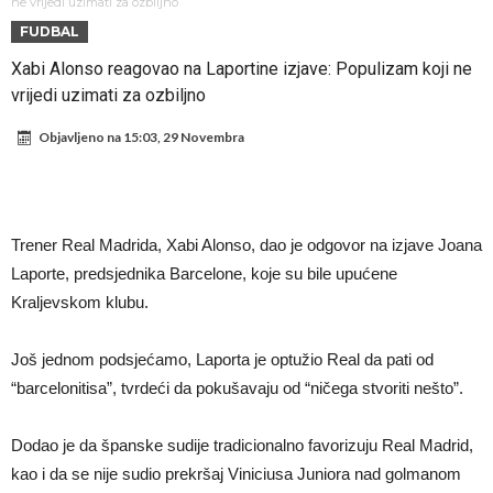
Atletika?!
Ovo se Novaku nikad nije dešavalo: Sinner i Alcaraz odustaju, a
ne vrijedi uzimati za ozbiljno
FUDBAL
Zverev se odmah “raspao”
Infantino imao ljubavnicu: Isplivale skandalozne informacije, dobila je
Xabi Alonso reagovao na Laportine izjave: Populizam koji ne
novac od UEFA
Mourinho uvodi strogu disciplinu u Real Madrid. Ovo su tri nova
vrijedi uzimati za ozbiljno
pravila
Arsenal dovodi zvijezdu Serie A za 138 miliona eura?
Objavljeno na
15:03, 29 Novembra
Francuski sudija optužen za porodično nasilje. Prijeti mu 18 mjeseci
zatvora
Jake Paul kreće u rušenje UFC-a
Mudrik se vratio na teren nakon više od 600 dana. Odmah ide na
Trener Real Madrida, Xabi Alonso, dao je odgovor na izjave Joana
posudbu?
Real Madrid odlučio: Endrick ide u Premier ligu!
Laporte, predsjednika Barcelone, koje su bile upućene
Kraljevskom klubu.
Još jednom podsjećamo, Laporta je optužio Real da pati od
“barcelonitisa”, tvrdeći da pokušavaju od “ničega stvoriti nešto”.
Dodao je da španske sudije tradicionalno favorizuju Real Madrid,
kao i da se nije sudio prekršaj Viniciusa Juniora nad golmanom