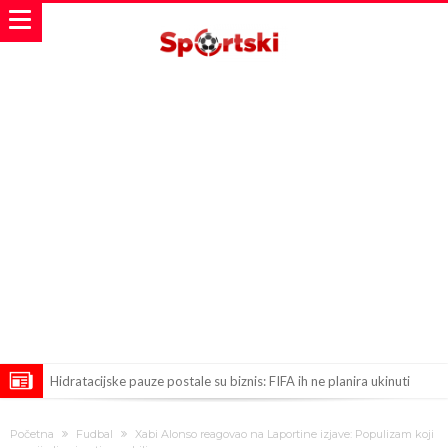
Hidratacijske pauze postale su biznis: FIFA ih ne planira ukinuti
Potpuni obračun – Barselona preotima najvažniji letnji transfer
Početna
Fudbal
Xabi Alonso reagovao na Laportine izjave: Populizam koji