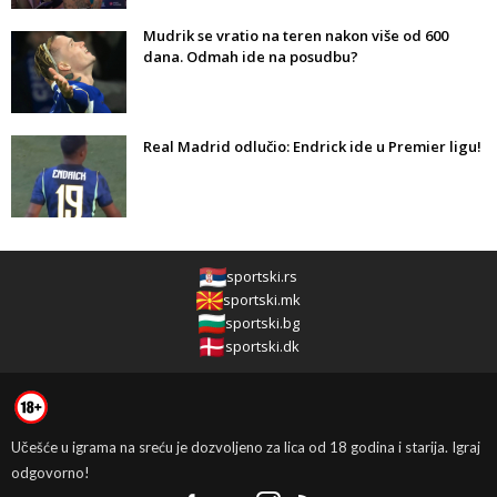
Mudrik se vratio na teren nakon više od 600
dana. Odmah ide na posudbu?
Real Madrid odlučio: Endrick ide u Premier ligu!
sportski.rs
sportski.mk
sportski.bg
sportski.dk
Učešće u igrama na sreću je dozvoljeno za lica od 18 godina i starija. Igraj
odgovorno!