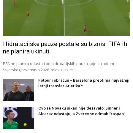
Hidratacijske pauze postale su biznis: FIFA ih
ne planira ukinuti
FIFA ne planira odustati od hidratacijskih pauza koje su tokom
Svjetskog prvenstva 2026. televizijskim …
Potpuni obračun – Barselona preotima najvažniji
letnji transfer Atletika?!
Ovo se Novaku nikad nije dešavalo: Sinner i
Alcaraz odustaju, a Zverev se odmah “raspao”