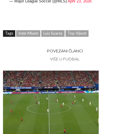
— Major League Soccer (@MLS)
April 23, 2026
Tags
Inter Miami
Luis Suarez
Top Vijesti
POVEZANI ČLANCI
VIŠE U FUDBAL