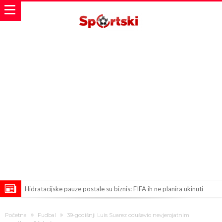
Hidratacijske pauze postale su biznis: FIFA ih ne planira ukinuti
Potpuni obračun – Barselona preotima najvažniji letnji transfer
Početna
Fudbal
39-godišnji Luis Suarez oduševio nevjerojatnim