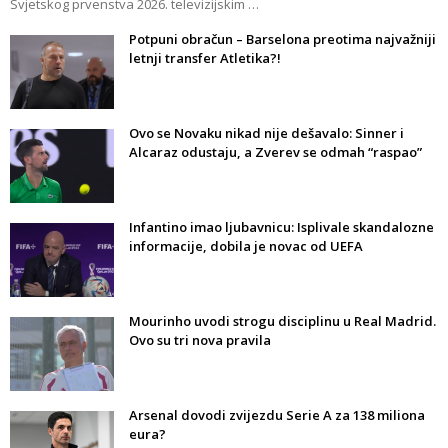
Svjetskog prvenstva 2026. televizijskim …
Potpuni obračun – Barselona preotima najvažniji
letnji transfer Atletika?!
Ovo se Novaku nikad nije dešavalo: Sinner i
Alcaraz odustaju, a Zverev se odmah “raspao”
Infantino imao ljubavnicu: Isplivale skandalozne
informacije, dobila je novac od UEFA
Mourinho uvodi strogu disciplinu u Real Madrid.
Ovo su tri nova pravila
Arsenal dovodi zvijezdu Serie A za 138 miliona
eura?