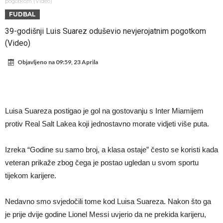
Atletika?!
Ovo se Novaku nikad nije dešavalo: Sinner i Alcaraz odustaju, a
pogotkom (Video)
FUDBAL
Zverev se odmah “raspao”
Infantino imao ljubavnicu: Isplivale skandalozne informacije, dobila je
39-godišnji Luis Suarez oduševio nevjerojatnim pogotkom
novac od UEFA
Mourinho uvodi strogu disciplinu u Real Madrid. Ovo su tri nova
(Video)
pravila
Arsenal dovodi zvijezdu Serie A za 138 miliona eura?
Objavljeno na
09:59, 23 Aprila
Francuski sudija optužen za porodično nasilje. Prijeti mu 18 mjeseci
zatvora
Jake Paul kreće u rušenje UFC-a
Mudrik se vratio na teren nakon više od 600 dana. Odmah ide na
Luisa Suareza postigao je gol na gostovanju s Inter Miamijem
posudbu?
Real Madrid odlučio: Endrick ide u Premier ligu!
protiv Real Salt Lakea koji jednostavno morate vidjeti više puta.
Izreka “Godine su samo broj, a klasa ostaje” često se koristi kada
veteran prikaže zbog čega je postao ugledan u svom sportu
tijekom karijere.
Nedavno smo svjedočili tome kod Luisa Suareza. Nakon što ga
je prije dvije godine Lionel Messi uvjerio da ne prekida karijeru,