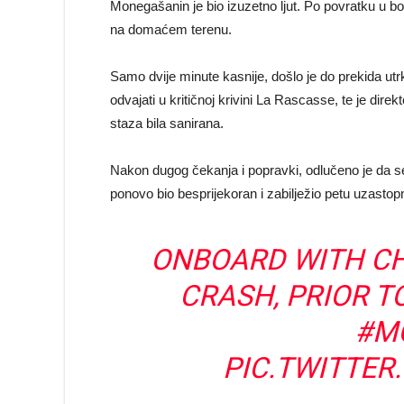
Monegašanin je bio izuzetno ljut. Po povratku u 
na domaćem terenu.
Samo dvije minute kasnije, došlo je do prekida ut
odvajati u kritičnoj krivini La Rascasse, te je dire
staza bila sanirana.
Nakon dugog čekanja i popravki, odlučeno je da se
ponovo bio besprijekoran i zabilježio petu uzasto
ONBOARD WITH CH
CRASH, PRIOR T
#M
PIC.TWITTE