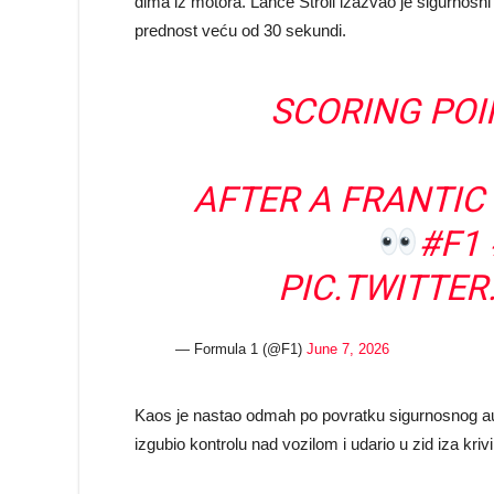
dima iz motora. Lance Stroll izazvao je sigurnosni
prednost veću od 30 sekundi.
SCORING POI
AFTER A FRANTIC 
#F1
PIC.TWITTE
— Formula 1 (@F1)
June 7, 2026
Kaos je nastao odmah po povratku sigurnosnog aut
izgubio kontrolu nad vozilom i udario u zid iza kr