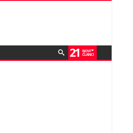
21
NOVI
ČLANCI