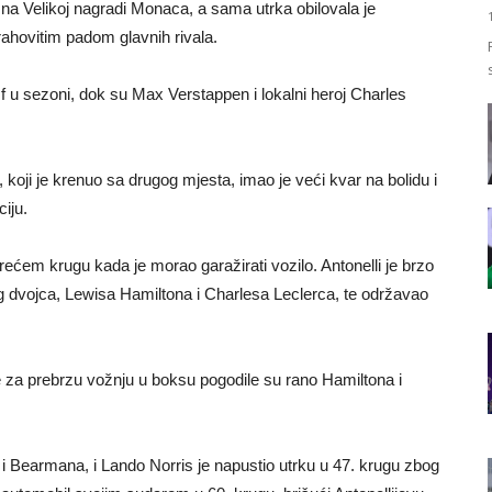
 na Velikoj nagradi Monaca, a sama utrka obilovala je
ahovitim padom glavnih rivala.
jumf u sezoni, dok su Max Verstappen i lokalni heroj Charles
koji je krenuo sa drugog mjesta, imao je veći kvar na bolidu i
iju.
ećem krugu kada je morao garažirati vozilo. Antonelli je brzo
evog dvojca, Lewisa Hamiltona i Charlesa Leclerca, te održavao
zne za prebrzu vožnju u boksu pogodile su rano Hamiltona i
 i Bearmana, i Lando Norris je napustio utrku u 47. krugu zbog