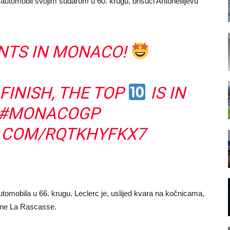
 automobil svojim sudarom u 60. krugu, brišući Antonellijevu
NTS IN MONACO!
FINISH, THE TOP
IS IN
#MONACOGP
R.COM/RQTKHYFKX7
omobila u 66. krugu. Leclerc je, uslijed kvara na kočnicama,
ivine La Rascasse.