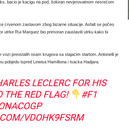
boks, bacio je kacigu na pod, šokiran nevjerovatnom nesrećom
rke crvenom zastavom zbog bizarne situacije. Asfalt se počeo
ktor utrke Rui Marquez bio primoran zaustaviti utrku kako bi
 vozi preostalih osam krugova sa stajaćim startom. Antonelli je
pnu pobjedu ispred Lewisa Hamiltona i Isacka Hadjara.
ARLES LECLERC FOR HIS
O THE RED FLAG!
#F1
ONACOGP
R.COM/VDOHK9FSRM