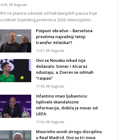
14:45, 08 Augusta
FIFA ne planira odustati od hidratacijskih pauza koje
su tokom Svjetskog prvenstva 2026. televizijskim …
Potpuni obračun – Barselona
preotima najvažniji letnji
transfer Atletika?!
12:07, 08 Augusta
Ovo se Novaku nikad nije
dešavalo: Sinner i Alcaraz
odustaju, a Zverev se odmah
“raspao”
11:45, 08 Augusta
Infantino imao ljubavnicu:
Isplivale skandalozne
informacije, dobila je novac od
UEFA
11:06, 08 Augusta
Mourinho uvodi strogu disciplinu
u Real Madrid. Ovo su tri nova