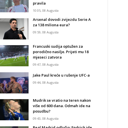
pravila
10:05, 08 Augusta
Arsenal dovodi zvijezdu Serie A
za 138 miliona eura?
09:59, 08 Augusta
Francuski sudija optužen za
porodično nasilje. Prijeti mu 18
mjeseci zatvora
09:47, 08 Augusta
Jake Paul kreće u rušenje UFC-a
09:44, 08 Augusta
Mudrik se vratio na teren nakon
više od 600 dana. Odmah ide na
posudbu?
09:43, 08 Augusta
Real Madrid odlučio: Endrick ide