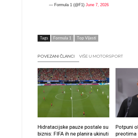
— Formula 1 (@F1)
June 7, 2026
Tags
Formula 1
Top Vijesti
POVEZANI ČLANCI
VIŠE U MOTORSPORT
Hidratacijske pauze postale su
Potpuni o
biznis: FIFA ih ne planira ukinuti
preotima n