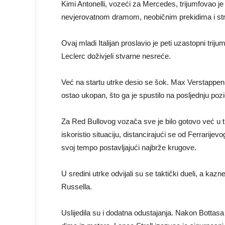
Kimi Antonelli, vozeći za Mercedes, trijumfovao je
nevjerovatnom dramom, neobičnim prekidima i str
Ovaj mladi Italijan proslavio je peti uzastopni tri
Leclerc doživjeli stvarne nesreće.
Već na startu utrke desio se šok. Max Verstappen, 
ostao ukopan, što ga je spustilo na posljednju pozic
Za Red Bullovog vozača sve je bilo gotovo već u tr
iskoristio situaciju, distancirajući se od Ferrarij
svoj tempo postavljajući najbrže krugove.
U sredini utrke odvijali su se taktički dueli, a ka
Russella.
Uslijedila su i dodatna odustajanja. Nakon Bottasa