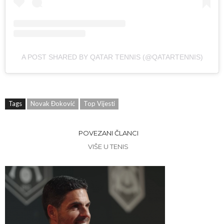
A POST SHARED BY QATAR TENNIS (@QATARTENNIS)
Tags
Novak Đoković
Top Vijesti
POVEZANI ČLANCI
VIŠE U TENIS