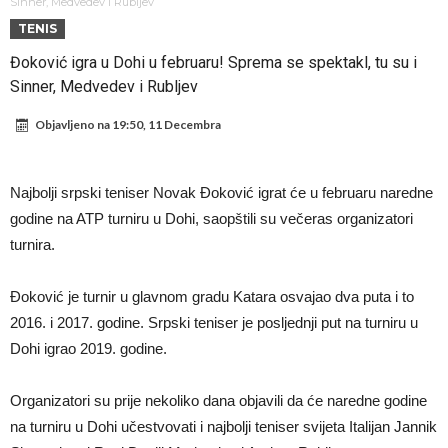
napokon poznat
Engleski reprezentativac optužen za napad u noćnom klubu
Sinner, Medvedev i Rubljev
TENIS
Suđenje o smrti Maradone: Noge su mu bile natečene, nije se htio
Đoković igra u Dohi u februaru! Sprema se spektakl, tu su i
oprati
Ko je uvjerio Rodrija da izabere Barcelonu?
Sinner, Medvedev i Rubljev
Ulazim na stadion da raznesem Mesija sa četiri bombe
Objavljeno na
19:50, 11 Decembra
Đani Infantino uzvraća udarac, ko ga je sve podržao do sada?
Manchester City pronašao idealnu zamjenu za Rodrija
Najbolji srpski teniser Novak Đoković igrat će u februaru naredne
Samo dva fudbalska velikana uspjela su ostvariti “nemoguće”! Jedan
godine na ATP turniru u Dohi, saopštili su večeras organizatori
od njih je Messi, znate li ko je drugi?
Прijelom u transferu Romera? Inter nema dovoljno sredstava,
turnira.
Atletico prati situaciju.
Đoković je turnir u glavnom gradu Katara osvajao dva puta i to
2016. i 2017. godine. Srpski teniser je posljednji put na turniru u
Dohi igrao 2019. godine.
Organizatori su prije nekoliko dana objavili da će naredne godine
na turniru u Dohi učestvovati i najbolji teniser svijeta Italijan Jannik