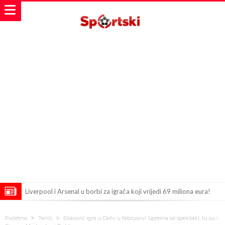
Liverpool i Arsenal u borbi za igrača koji vrijedi 69 miliona eura!
Dilema više ne postoji – Datum dolaska Rodrija u Barcelonu
Početna
Tenis
Đoković igra u Dohi u februaru! Sprema se spektakl, tu su i