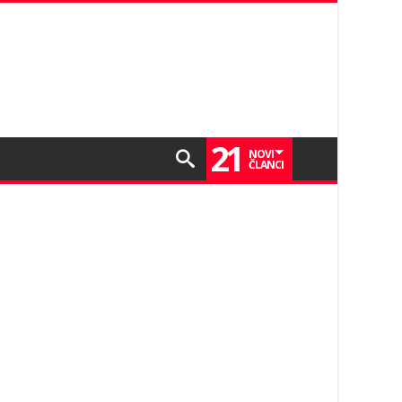
21
NOVI
ČLANCI