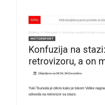
Hidratacijske pauze postale su bizn
БЛИЦ
Potpuni obračun – Barselona preoti
Početna
Motorsport
Konfuzija na stazi: Inžinjer mu govo
Ovo se Novaku nikad nije dešavalo
MOTORSPORT
Infantino imao ljubavnicu: Ispliva
Konfuzija na stazi
Mourinho uvodi strogu disciplinu 
retrovizoru, a on m
Arsenal dovodi zvijezdu Serie A z
Francuski sudija optužen za porodi
Objavljeno na
09:54, 04 Decembra
Jake Paul kreće u rušenje UFC-a
Mudrik se vratio na teren nakon
Yuki Tsunoda je otkrio kako je tokom Velike nagr
Real Madrid odlučio: Endrick ide u
odnosila na retrovizor sa staze.