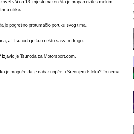
 završivši na 13. mjestu nakon što je propao rizik s mekim
artu utrke.
 da je pogrešno protumačio poruku svog tima.
ona, ali Tsunoda je čuo nešto sasvim drugo.
r,“ izjavio je Tsunoda za Motorsport.com.
 kako je moguće da je dabar uopće u Srednjem Istoku? To nema