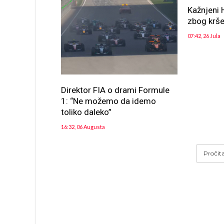
Kažnjeni 
zbog krše
07:42, 26 Jula
Direktor FIA o drami Formule
1: “Ne možemo da idemo
toliko daleko”
16:32, 06 Augusta
Pročit