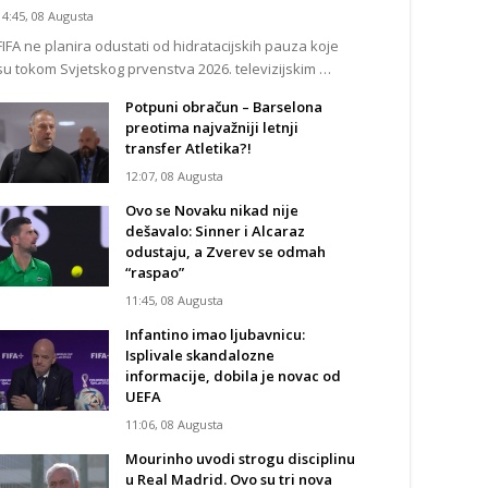
14:45, 08 Augusta
FIFA ne planira odustati od hidratacijskih pauza koje
su tokom Svjetskog prvenstva 2026. televizijskim …
Potpuni obračun – Barselona
preotima najvažniji letnji
transfer Atletika?!
12:07, 08 Augusta
Ovo se Novaku nikad nije
dešavalo: Sinner i Alcaraz
odustaju, a Zverev se odmah
“raspao”
11:45, 08 Augusta
Infantino imao ljubavnicu:
Isplivale skandalozne
informacije, dobila je novac od
UEFA
11:06, 08 Augusta
Mourinho uvodi strogu disciplinu
u Real Madrid. Ovo su tri nova