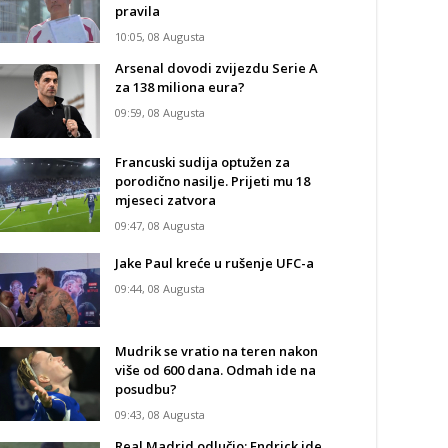
pravila
10:05, 08 Augusta
Arsenal dovodi zvijezdu Serie A
za 138 miliona eura?
09:59, 08 Augusta
Francuski sudija optužen za
porodično nasilje. Prijeti mu 18
mjeseci zatvora
09:47, 08 Augusta
Jake Paul kreće u rušenje UFC-a
09:44, 08 Augusta
Mudrik se vratio na teren nakon
više od 600 dana. Odmah ide na
posudbu?
09:43, 08 Augusta
Real Madrid odlučio: Endrick ide