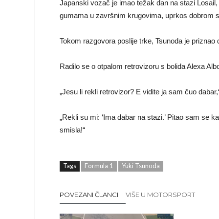
Japanski vozač je imao težak dan na stazi Losail,
gumama u završnim krugovima, uprkos dobrom st
Tokom razgovora poslije trke, Tsunoda je priznao
Radilo se o otpalom retrovizoru s bolida Alexa Alb
„Jesu li rekli retrovizor? E vidite ja sam čuo daba
„Rekli su mi: ‘Ima dabar na stazi.’ Pitao sam se
smisla!“
Tags
Formula 1
Yuki Tsunoda
POVEZANI ČLANCI
VIŠE U MOTORSPORT