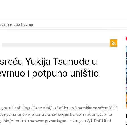
 zamjenu za Rodrija
a su ostvariti “nemoguće”! Jedan od njih je Messi, znate li ko je drugi?
 nema dovoljno sredstava, Atletico prati situaciju.
jevog beka – transfer vrijedan 21 milion eura
sreću Yukija Tsunode u
anu odluku!
evrnuo i potpuno uništio
z Turske
om
a 50 miliona eura
inu! Rodri ponizio Real Madrid kao niko do sada, bolje je da ne dolazi u Madri
agne u Imoli, dogodio se ozbiljan incident s japanskim vozačem Yuki
 Rolan Garosu, sada je dao sramotan komentar na njegov račun
t godina, izgubio je kontrolu nad svojim bolidom već pri početku
, izgubio je kontrolu na svom prvom laganom krugu u Q1. Bolid Red