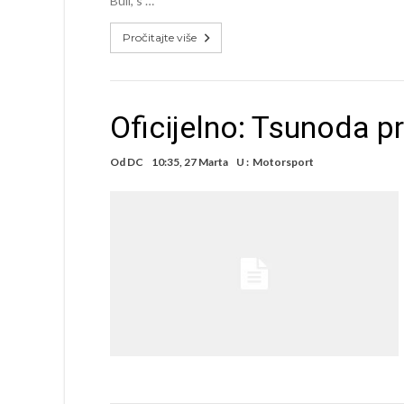
Bull, s …
Pročitajte više
Oficijelno: Tsunoda pr
Od
DC
10:35, 27 Marta
U :
Motorsport