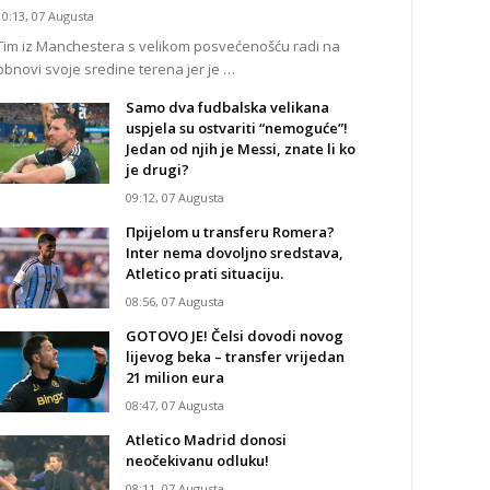
10:13, 07 Augusta
Tim iz Manchestera s velikom posvećenošću radi na
obnovi svoje sredine terena jer je …
Samo dva fudbalska velikana
uspjela su ostvariti “nemoguće”!
Jedan od njih je Messi, znate li ko
je drugi?
09:12, 07 Augusta
Прijelom u transferu Romera?
Inter nema dovoljno sredstava,
Atletico prati situaciju.
08:56, 07 Augusta
GOTOVO JE! Čelsi dovodi novog
lijevog beka – transfer vrijedan
21 milion eura
08:47, 07 Augusta
Atletico Madrid donosi
neočekivanu odluku!
08:11, 07 Augusta