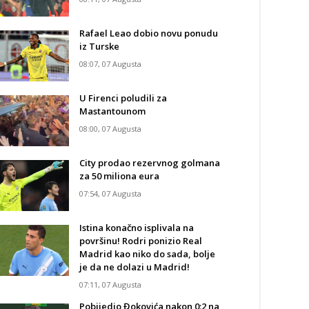
Rafael Leao dobio novu ponudu
iz Turske
08:07, 07 Augusta
U Firenci poludili za
Mastantounom
08:00, 07 Augusta
City prodao rezervnog golmana
za 50 miliona eura
07:54, 07 Augusta
Istina konačno isplivala na
površinu! Rodri ponizio Real
Madrid kao niko do sada, bolje
je da ne dolazi u Madrid!
07:11, 07 Augusta
Pobijedio Đokovića nakon 0:2 na