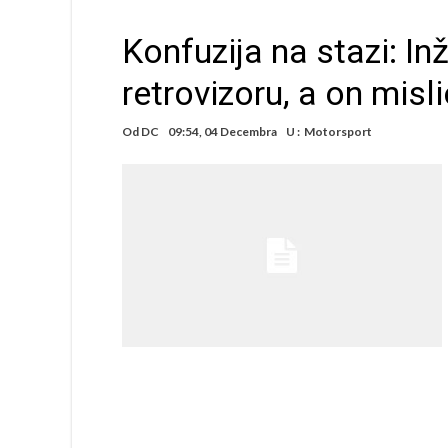
Konfuzija na stazi: In
retrovizoru, a on misli
Od
DC
09:54, 04 Decembra
U :
Motorsport