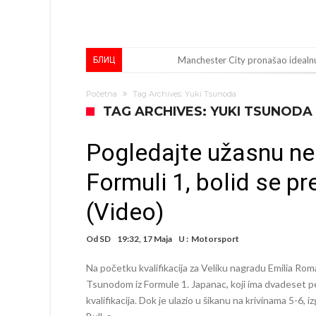
Manchester City pronašao idealnu
БЛИЦ
Samo dva fudbalska velikana uspjel
Početna
Tag Archives: Yuki Tsunoda
Прijelom u transferu Romera? Inter
TAG ARCHIVES: YUKI TSUNODA
GOTOVO JE! Čelsi dovodi novog li
Pogledajte užasnu ne
Atletico Madrid donosi neočekiv
Formuli 1, bolid se pr
Rafael Leao dobio novu ponudu i
(Video)
U Firenci poludili za Mastantoun
City prodao rezervnog golmana z
Od
SD
19:32, 17 Maja
U :
Motorsport
Istina konačno isplivala na površ
Na početku kvalifikacija za Veliku nagradu Emilia Rom
Pobijedio Đokovića nakon 0:2 na
Tsunodom iz Formule 1. Japanac, koji ima dvadeset pe
kvalifikacija. Dok je ulazio u šikanu na krivinama 5-6