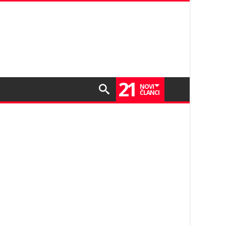
21
NOVI
ČLANCI