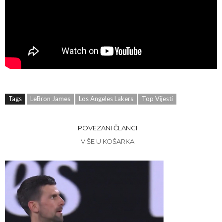
Tags
LeBron James
Los Angeles Lakers
Top Vijesti
POVEZANI ČLANCI
VIŠE U KOŠARKA