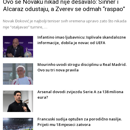
Ovo se Novaku nikad nije dešavalo: Sinner i
Alcaraz odustaju, a Zverev se odmah “raspao”
Novak Đoković je najbolji teniser svih vremena upravo zato što nikada
nije “otaljavao” turnire, …
Infantino imao ljubavnicu: Isplivale skandalozne
informacije, dobila je novac od UEFA
Mourinho uvodi strogu disciplinu u Real Madrid.
Ovo su tri nova pravila
Arsenal dovodi zvijezdu Serie A za 138 miliona
eura?
Francuski sudija optužen za porodično nasilje.
Prijeti mu 18 mjeseci zatvora