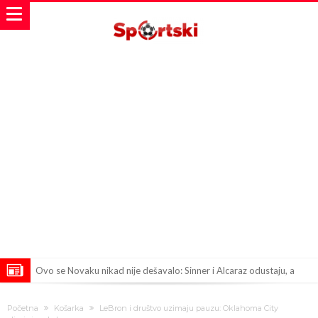
Ovo se Novaku nikad nije dešavalo: Sinner i Alcaraz odustaju, a
Zverev se odmah “raspao”
Infantino imao ljubavnicu: Isplivale skandalozne informacije, dobila je
Početna
Košarka
LeBron i društvo uzimaju pauzu: Oklahoma City