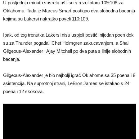
U posljednju minutu susreta ušli su s rezultatom 109:108 za
Oklahomu. Tada je Marcus Smart postigao dva slobodna bacanja
kojima su Lakersi nakratko poveli 110:109.
Ipak, od tog trenutka Lakersi nisu uspjeli postići nijedan poen dok
su za Thunder pogađali Chet Holmgren zakucavanjem, a Shai
Gilgeous-Alexander i Ajay Mitchell po dva puta s linije slobodnih
bacanja.
Gilgeous-Alexander je bio najbolji igrač Oklahome sa 35 poena i 8
asistencija. Na suprotnoj strani, LeBron James se istakao s 24
poena i 12 skokova.