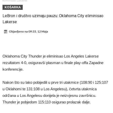
novac od UEFA
Mourinho uvodi strogu disciplinu u Real Madrid. Ovo su tri nova
eliminisao Lakerse
KOŠARKA
pravila
Arsenal dovodi zvijezdu Serie A za 138 miliona eura?
LeBron i društvo uzimaju pauzu: Oklahoma City eliminisao
Francuski sudija optužen za porodično nasilje. Prijeti mu 18 mjeseci
Lakerse
zatvora
Jake Paul kreće u rušenje UFC-a
Objavljeno na
09:33, 12 Maja
Mudrik se vratio na teren nakon više od 600 dana. Odmah ide na
posudbu?
Real Madrid odlučio: Endrick ide u Premier ligu!
Romero dogovorio uvjete sa Atleticom
Oklahoma City Thunder je eliminisao Los Angeles Lakerse
Mourinho uvodi strogu disciplinu u Real Madridu. Ovo su tri nova
rezultatom 4-0, osiguravši plasman u finale play-offa Zapadne
pravila
konferencije.
Nakon što su lako pobijedili u prve tri utakmice (108:90 i 125:107
u Oklahomi te 131:108 u Los Angelesu), četvrta utakmica
održana u Los Angelesu donijela je neizvjesnu završnicu.
Thunder je pobjedom 115:110 osigurao prolazak dalje.