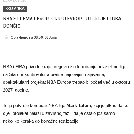
sramotan komentar na njegov račun
Direktor FIA o drami Formule 1: “Ne možemo da idemo toliko
LUKA DONČIĆ
KOŠARKA
daleko”
Koliko traži PSG i koji je Liverpulov “plafon” za Bredlija Barkolu?
NBA SPREMA REVOLUCIJU U EVROPI, U IGRI JE I LUKA
Prva ponuda za Rafaela Leaa – odbijena!
DONČIĆ
Zašto je nepoznati italijanski petoligaš dobio nevjerovatan stadion
Objavljeno na
08:50, 03 Juna
od 62 miliona eura?
Veliki udarac za Barcelonu: Junak finala Svjetskog prvenstva želi otići
Deco nije posjetio Madrid samo zbog Alvareza, Barcelona planira
historijski transfer?
Kapiten slavnog kluba ubijen u napadu ispred svoje kuće, nacija
NBA i FIBA privode kraju pregovore o formiranju nove elitne lige
zahtijeva pravdu.
Potresne scene na sahrani UFC borca! Red ljudi, muzika i aplauz koji
na Starom kontinentu, a prema najnovijim najavama,
tjera suze
spektakularni projekat NBA Evropa trebao bi početi već u oktobru
2027. godine.
To je potvrdio komesar NBA lige
Mark Tatum
, koji je otkrio da se
cijeli projekat nalazi u završnoj fazi i da je ostalo još samo
nekoliko koraka do konačne realizacije.