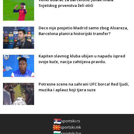
Svjetskog prvenstva želi otići
Deco nije posjetio Madrid samo zbog Alvareza,
Barcelona planira historijski transfer?
Kapiten slavnog kluba ubijen u napadu ispred
svoje kuće, nacija zahtijeva pravdu.
Potresne scene na sahrani UFC borca! Red ljudi,
muzika i aplauz koji tjera suze
sportski.rs
sportski.mk
sportski.bg