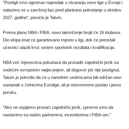
“Postigli smo ogroman napredak u stvaranju nove lige u Evropi i
nalazimo se u završnoj fazi pred planirano pokretanje u oktobru
2027. godine”, poručio je Tatum.
Prema planu NBA i FIBA, novo takmičenje brojit će 16 klubova.
Dio ekipa imat će garantovano mjesto u ligi, dok će preostali
učesnici ulaziti kroz sistem sportskih rezultata i kvalifikacija.
NBA već mjesecima pokušava da pronađe zajednički jezik sa
vodećim evropskim natjecanjem, ali dogovor još nije postignut.
Tatum je potvrdio da će u narednim sedmicama biti održan novi
sastanak s čelnicima Eurolige, ali je istovremeno poslao i jasnu
poruku.
“Ako ne uspijemo pronaći zajednički jezik, spremni smo da
nastavimo sa našim partnerima, investitorima i FIBA-om.”