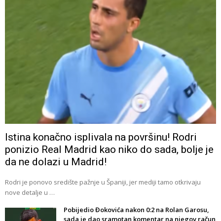
Istina konačno isplivala na površinu! Rodri
ponizio Real Madrid kao niko do sada, bolje je
da ne dolazi u Madrid!
Rodri je ponovo središte pažnje u Španiji, jer mediji tamo otkrivaju
nove detalje u …
Pobijedio Đokovića nakon 0:2 na Rolan Garosu,
sada je dao sramotan komentar na njegov račun