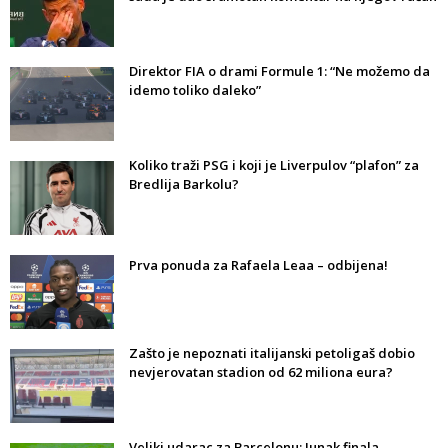
Direktor FIA o drami Formule 1: “Ne možemo da
idemo toliko daleko”
Koliko traži PSG i koji je Liverpulov “plafon” za
Bredlija Barkolu?
Prva ponuda za Rafaela Leaa – odbijena!
Zašto je nepoznati italijanski petoligaš dobio
nevjerovatan stadion od 62 miliona eura?
Veliki udarac za Barcelonu: Junak finala