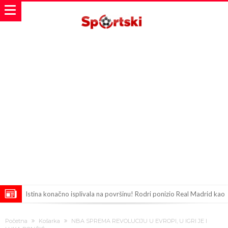
Istina konačno isplivala na površinu! Rodri ponizio Real Madrid kao
niko do sada, bolje je da ne dolazi u Madrid!
Pobijedio Đokovića nakon 0:2 na Rolan Garosu, sada je dao
Početna
Košarka
NBA SPREMA REVOLUCIJU U EVROPI, U IGRI JE I