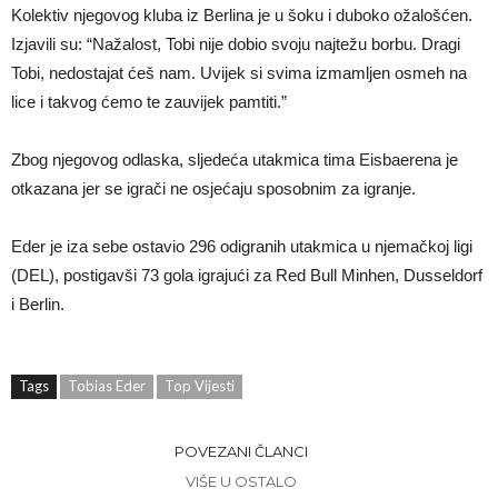
Kolektiv njegovog kluba iz Berlina je u šoku i duboko ožalošćen.
Izjavili su: “Nažalost, Tobi nije dobio svoju najtežu borbu. Dragi
Tobi, nedostajat ćeš nam. Uvijek si svima izmamljen osmeh na
lice i takvog ćemo te zauvijek pamtiti.”
Zbog njegovog odlaska, sljedeća utakmica tima Eisbaerena je
otkazana jer se igrači ne osjećaju sposobnim za igranje.
Eder je iza sebe ostavio 296 odigranih utakmica u njemačkoj ligi
(DEL), postigavši 73 gola igrajući za Red Bull Minhen, Dusseldorf
i Berlin.
Tags
Tobias Eder
Top Vijesti
POVEZANI ČLANCI
VIŠE U OSTALO