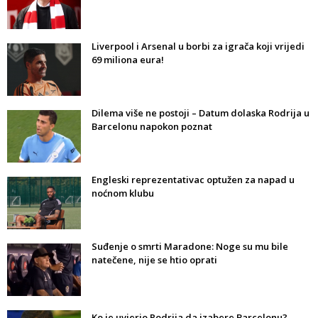
Liverpool i Arsenal u borbi za igrača koji vrijedi
69 miliona eura!
Dilema više ne postoji – Datum dolaska Rodrija u
Barcelonu napokon poznat
Engleski reprezentativac optužen za napad u
noćnom klubu
Suđenje o smrti Maradone: Noge su mu bile
natečene, nije se htio oprati
Ko je uvjerio Rodrija da izabere Barcelonu?