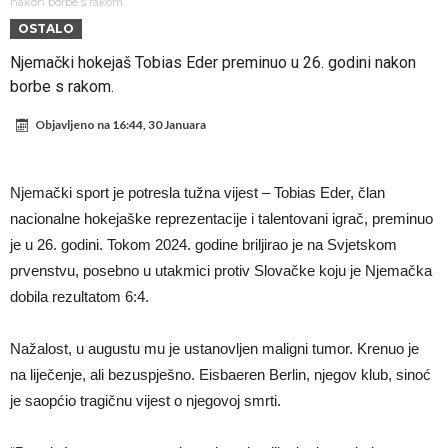
Mourinho uvodi strogu disciplinu u Real Madridu. Ovo su tri nova
nakon borbe s rakom.
OSTALO
pravila
Veliko “Here we go” malo prije ponoći – Liverpool se pojačao iz
Njemački hokejaš Tobias Eder preminuo u 26. godini nakon
Barcelone!
Liverpool i Arsenal u borbi za igrača koji vrijedi 69 miliona eura!
borbe s rakom.
Dilema više ne postoji – Datum dolaska Rodrija u Barcelonu
Objavljeno na
16:44, 30 Januara
napokon poznat
Engleski reprezentativac optužen za napad u noćnom klubu
Suđenje o smrti Maradone: Noge su mu bile natečene, nije se htio
Njemački sport je potresla tužna vijest – Tobias Eder, član
oprati
Ko je uvjerio Rodrija da izabere Barcelonu?
nacionalne hokejaške reprezentacije i talentovani igrač, preminuo
Ulazim na stadion da raznesem Mesija sa četiri bombe
je u 26. godini. Tokom 2024. godine briljirao je na Svjetskom
prvenstvu, posebno u utakmici protiv Slovačke koju je Njemačka
dobila rezultatom 6:4.
Nažalost, u augustu mu je ustanovljen maligni tumor. Krenuo je
na liječenje, ali bezuspješno. Eisbaeren Berlin, njegov klub, sinoć
je saopćio tragičnu vijest o njegovoj smrti.