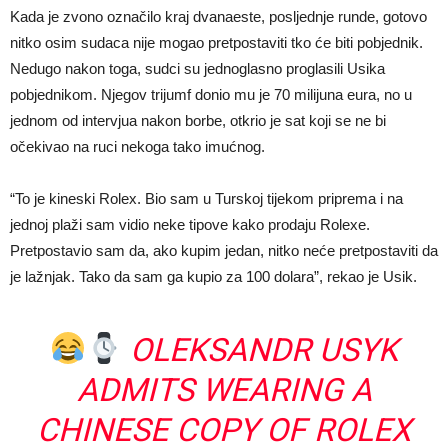
Kada je zvono označilo kraj dvanaeste, posljednje runde, gotovo
nitko osim sudaca nije mogao pretpostaviti tko će biti pobjednik.
Nedugo nakon toga, sudci su jednoglasno proglasili Usika
pobjednikom. Njegov trijumf donio mu je 70 milijuna eura, no u
jednom od intervjua nakon borbe, otkrio je sat koji se ne bi
očekivao na ruci nekoga tako imućnog.
“To je kineski Rolex. Bio sam u Turskoj tijekom priprema i na
jednoj plaži sam vidio neke tipove kako prodaju Rolexe.
Pretpostavio sam da, ako kupim jedan, nitko neće pretpostaviti da
je lažnjak. Tako da sam ga kupio za 100 dolara”, rekao je Usik.
OLEKSANDR USYK
ADMITS WEARING A
CHINESE COPY OF ROLEX