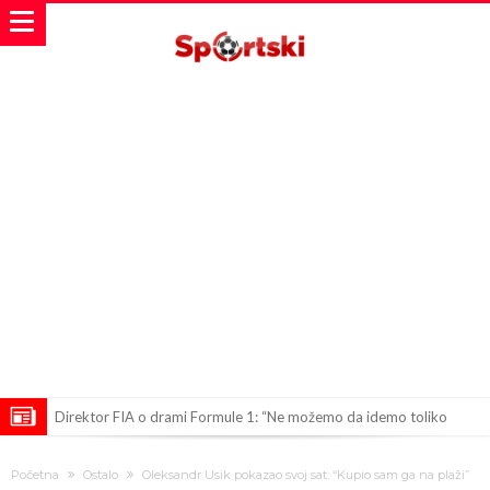
Direktor FIA o drami Formule 1: “Ne možemo da idemo toliko
daleko”
Koliko traži PSG i koji je Liverpulov “plafon” za Bredlija Barkolu?
Početna
Ostalo
Oleksandr Usik pokazao svoj sat: “Kupio sam ga na plaži”