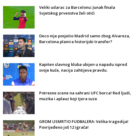
Veliki udarac za Barcelonu: Junak finala
Svjetskog prvenstva želi otići
Deco nije posjetio Madrid samo zbog Alvareza,
Barcelona planira historijski transfer?
Kapiten slavnog kluba ubijen u napadu ispred
svoje kuće, nacija zahtijeva pravdu.
Potresne scene na sahrani UFC borca! Red ljudi,
muzika i aplauz koji tjera suze
GROM USMRTIO FUDBALERA: Velika tragedija!
Povrijeđeno još 12 igrača!