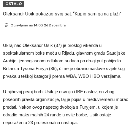
Prva ponuda za Rafaela Leaa – odbijena!
OSTALO
Zašto je nepoznati italijanski petoligaš dobio nevjerovatan stadion
Oleksandr Usik pokazao svoj sat: “Kupio sam ga na plaži”
od 62 miliona eura?
Veliki udarac za Barcelonu: Junak finala Svjetskog prvenstva želi otići
Objavljeno na
14:00, 26 Decembra
Deco nije posjetio Madrid samo zbog Alvareza, Barcelona planira
historijski transfer?
Kapiten slavnog kluba ubijen u napadu ispred svoje kuće, nacija
Ukrajinac Oleksandr Usik (37) je prošlog vikenda u
zahtijeva pravdu.
Potresne scene na sahrani UFC borca! Red ljudi, muzika i aplauz koji
spektakularnom boks meču u Rijadu, glavnom gradu Saudijske
Arabije, jednoglasnom odlukom sudaca po drugi put pobijedio
tjera suze
GROM USMRTIO FUDBALERA: Velika tragedija! Povrijeđeno još 12
Britanca Tysona Furyja (36), čime je obranio naslove svjetskog
igrača!
Mediji u Španiji konačno obznanili dugo očekivanu odluku: Vinicius
prvaka u teškoj kategoriji prema WBA, WBO i IBO verzijama.
Junior je donio svoj izbor!
U njihovoj prvoj borbi Usik je osvojio i IBF naslov, no zbog
posebnih pravila organizacije, taj je pojas u međuvremenu morao
predati. Nakon ovog napetog dvoboja s Furyjem, u kojem je
odradio maksimalnih 24 runde u dvije borbe, Usik ostaje
neporažen u 23 profesionalna nastupa.