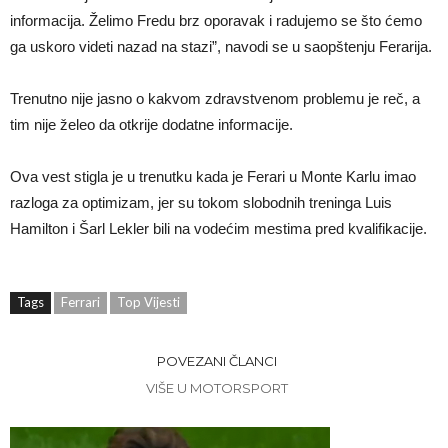
informacija. Želimo Fredu brz oporavak i radujemo se što ćemo
ga uskoro videti nazad na stazi”, navodi se u saopštenju Ferarija.
Trenutno nije jasno o kakvom zdravstvenom problemu je reč, a
tim nije želeo da otkrije dodatne informacije.
Ova vest stigla je u trenutku kada je Ferari u Monte Karlu imao
razloga za optimizam, jer su tokom slobodnih treninga Luis
Hamilton i Šarl Lekler bili na vodećim mestima pred kvalifikacije.
Tags
Ferrari
Top Vijesti
POVEZANI ČLANCI
VIŠE U MOTORSPORT