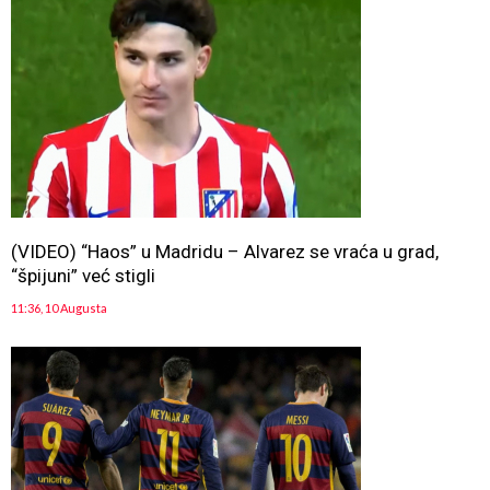
(VIDEO) “Haos” u Madridu – Alvarez se vraća u grad,
“špijuni” već stigli
11:36, 10 Augusta