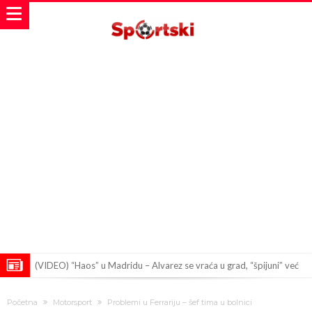
(VIDEO) “Haos” u Madridu – Alvarez se vraća u grad, “špijuni” već
stigli
Mesi, Nejmar i Suarez ponovo zajedno?!
Početna
Motorsport
Problemi u Ferrariju – šef tima u bolnici