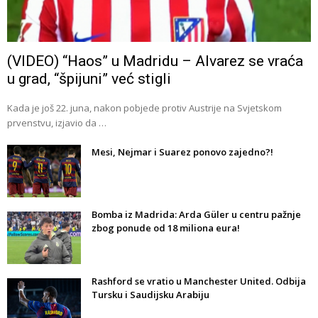
(VIDEO) “Haos” u Madridu – Alvarez se vraća
u grad, “špijuni” već stigli
Kada je još 22. juna, nakon pobjede protiv Austrije na Svjetskom
prvenstvu, izjavio da …
Mesi, Nejmar i Suarez ponovo zajedno?!
Bomba iz Madrida: Arda Güler u centru pažnje
zbog ponude od 18 miliona eura!
Rashford se vratio u Manchester United. Odbija
Tursku i Saudijsku Arabiju