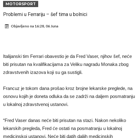
Bomba iz Madrida: Arda Güler u centru pažnje zbog ponude od 18
MOTORSPORT
miliona eura!
Rashford se vratio u Manchester United. Odbija Tursku i Saudijsku
Problemi u Ferrariju – šef tima u bolnici
Arabiju
Darwin Núñez blizu Trabzonsporu
Objavljeno na
16:28, 06 Juna
Ferran Torres sve bliže PSG-u
Gabrielova tetovaža predmet šale među navijačima: De Bruyneov lik
u novoj parodiji
Mourinho: “Nesretnik nam je došao nespreman”
Italijanski tim Ferrari obavestio je da Fred Vaser, njihov šef, neće
BIZARNA BORBA KOJA JE ZAPALILA INTERNET: Poznati teškaš
biti prisutan na kvalifikacijama za Veliku nagradu Monaka zbog
zdravstvenih izazova koji su ga sustigli.
prihvatio najluđi izazov karijere – sam protiv šestorice (Video)
VIDEO Viralni snimak iz Urugvaja: Ispucana lopta izazvala
saobraćajnu nesreću
Francuz je tokom dana prošao kroz brojne lekarske preglede, na
osnovu kojih je doneta odluka da se zadrži na daljem posmatranju
u lokalnoj zdravstvenoj ustanovi.
“Fred Vaser danas neće biti prisutan na stazi. Nakon nekoliko
lekarskih pregleda, Fred će ostati na posmatranju u lokalnoj
medicinskoj ustanovi. Neće biti datih daljih medicinskih