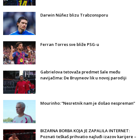
Darwin Núñez blizu Trabzonsporu
Ferran Torres sve bliže PSG-u
Gabrielova tetovaža predmet šale među
navijačima: De Bruyneov lik u novoj parodiji
Mourinho: “Nesretnik nam je došao nespreman”
BIZARNA BORBA KOJA JE ZAPALILA INTERNET:
Poznati teškaš prihvatio najluđi izazov karijere –