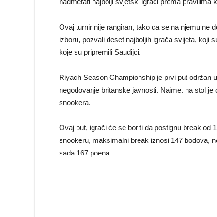
nadmetati najbolji svjetski igrači prema pravilima 
Ovaj turnir nije rangiran, tako da se na njemu ne d
izboru, pozvali deset najboljih igrača svijeta, koji
koje su pripremili Saudijci.
Riyadh Season Championship je prvi put održan u 
negodovanje britanske javnosti. Naime, na stol je d
snookera.
Ovaj put, igrači će se boriti da postignu break od
snookeru, maksimalni break iznosi 147 bodova, n
sada 167 poena.