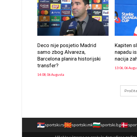
Deco nije posjetio Madrid
Kapiten s
samo zbog Alvareza,
napadu is
Barcelona planira historijski
nacija za
transfer?
13:06, 06 Augu
14:08, 06 Augusta
Pročit
sportski.rs
sportski.mk
sportski.bg
spor