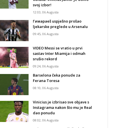
svoj izbor!
12:03, 06 Augusta
Гимараeš uspješno prošao
ljekarske preglede u Arsenalu
09:45, 06 Augusta
VIDEO Messi se vratio u prvi
sastav Inter Miamija i odmah
srušio rekord
09:24, 06 Augusta
Barselona čeka ponude za
Ferana Toresa
08:10, 06 Augusta
Vinicius je izbrisao sve objave s
Instagrama nakon što mu je Real
dao ponudu
08:02, 06 Augusta