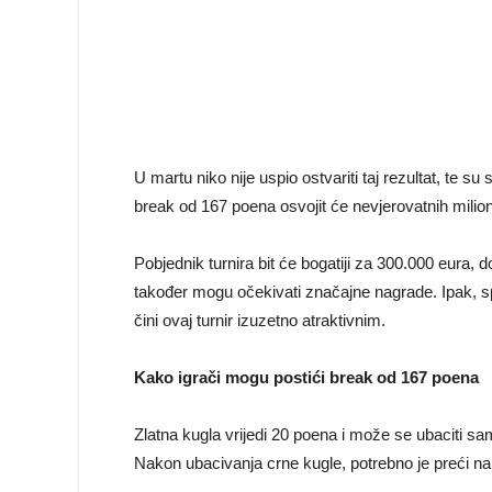
U martu niko nije uspio ostvariti taj rezultat, te su
break od 167 poena osvojit će nevjerovatnih milion 
Pobjednik turnira bit će bogatiji za 300.000 eura, 
također mogu očekivati značajne nagrade. Ipak, sp
čini ovaj turnir izuzetno atraktivnim.
Kako igrači mogu postići break od 167 poena
Zlatna kugla vrijedi 20 poena i može se ubaciti 
Nakon ubacivanja crne kugle, potrebno je preći na