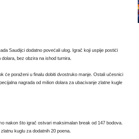
 sada Saudijci dodatno povećali ulog. Igrač koji uspije postići
dolara, bez obzira na ishod turnira.
dok će poraženi u finalu dobiti dvostruko manje. Ostali učesnici
ecijalna nagrada od milion dolara za ubacivanje zlatne kugle
samo nakon što igrač ostvari maksimalan break od 147 bodova.
 zlatnu kuglu za dodatnih 20 poena.