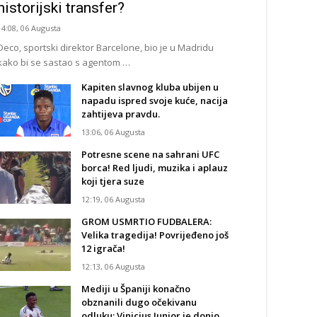
historijski transfer?
14:08, 06 Augusta
Deco, sportski direktor Barcelone, bio je u Madridu
kako bi se sastao s agentom …
Kapiten slavnog kluba ubijen u
napadu ispred svoje kuće, nacija
zahtijeva pravdu.
13:06, 06 Augusta
Potresne scene na sahrani UFC
borca! Red ljudi, muzika i aplauz
koji tjera suze
12:19, 06 Augusta
GROM USMRTIO FUDBALERA:
Velika tragedija! Povrijeđeno još
12 igrača!
12:13, 06 Augusta
Mediji u Španiji konačno
obznanili dugo očekivanu
odluku: Vinicius Junior je donio