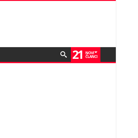
21
NOVI
ČLANCI