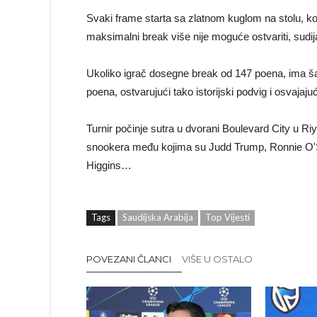
Svaki frame starta sa zlatnom kuglom na stolu, k
maksimalni break više nije moguće ostvariti, sudij
Ukoliko igrač dosegne break od 147 poena, ima šan
poena, ostvarujući tako istorijski podvig i osvajajuć
Turnir počinje sutra u dvorani Boulevard City u Ri
snookera među kojima su Judd Trump, Ronnie O'Su
Higgins…
Tags
Saudijska Arabija
Top Vijesti
POVEZANI ČLANCI
VIŠE U OSTALO