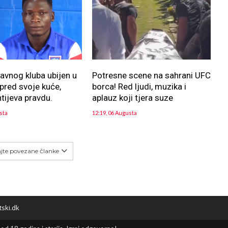
lavnog kluba ubijen u
Potresne scene na sahrani UFC
pred svoje kuće,
borca! Red ljudi, muzika i
htijeva pravdu.
aplauz koji tjera suze
sta
12:19, 06 Augusta
ajte povezane članke
tski.dk