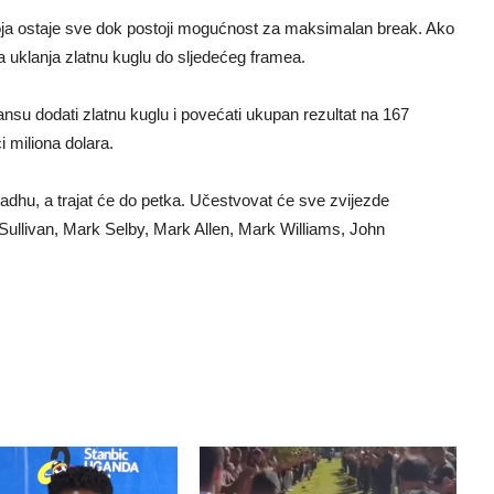
oja ostaje sve dok postoji mogućnost za maksimalan break. Ako
a uklanja zlatnu kuglu do sljedećeg framea.
su dodati zlatnu kuglu i povećati ukupan rezultat na 167
i miliona dolara.
yadhu, a trajat će do petka. Učestvovat će sve zvijezde
llivan, Mark Selby, Mark Allen, Mark Williams, John