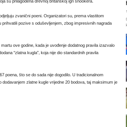
koja su prilagođena drevnoj britanskoj igri snookera.
odjeljuju zvanični poeni. Organizatori su, prema vlastitom
 su prihvatili pozive s oduševljenjem, zbog impresivnih nagrada
martu ove godine, kada je uvođenje dodatnog pravila izazvalo
odana “zlatna kugla”, koja nije dio standardnih pravila
 167 poena, što se do sada nije dogodilo. U tradicionalnom
o dodavanjem zlatne kugle vrijedne 20 bodova, taj maksimum je