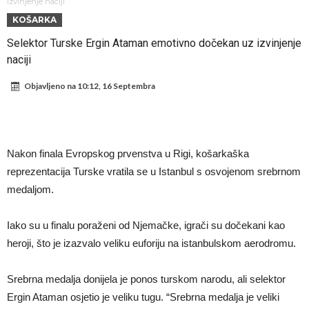
od njih je Messi, znate li ko je drugi?
Прijelom u transferu Romera? Inter nema dovoljno sredstava,
izvinjenje naciji
KOŠARKA
Atletico prati situaciju.
GOTOVO JE! Čelsi dovodi novog lijevog beka – transfer vrijedan 21
Selektor Turske Ergin Ataman emotivno dočekan uz izvinjenje
milion eura
Atletico Madrid donosi neočekivanu odluku!
naciji
Rafael Leao dobio novu ponudu iz Turske
Objavljeno na
10:12, 16 Septembra
U Firenci poludili za Mastantounom
City prodao rezervnog golmana za 50 miliona eura
Istina konačno isplivala na površinu! Rodri ponizio Real Madrid kao
Nakon finala Evropskog prvenstva u Rigi, košarkaška
niko do sada, bolje je da ne dolazi u Madrid!
Pobijedio Đokovića nakon 0:2 na Rolan Garosu, sada je dao
reprezentacija Turske vratila se u Istanbul s osvojenom srebrnom
sramotan komentar na njegov račun
medaljom.
Iako su u finalu poraženi od Njemačke, igrači su dočekani kao
heroji, što je izazvalo veliku euforiju na istanbulskom aerodromu.
Srebrna medalja donijela je ponos turskom narodu, ali selektor
Ergin Ataman osjetio je veliku tugu. “Srebrna medalja je veliki