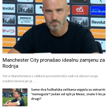
Manchester City pronašao idealnu zamjenu za
Rodrija
Tim iz Manchestera s velikom posvećenošću radi na obnovi svoje
sredine terena jer je …
Samo dva fudbalska velikana uspjela su ostvariti
“nemoguće”! Jedan od njih je Messi, znate li ko je
drugi?