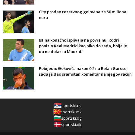
City prodao rezervnog golmana za 50 miliona
eura
Istina konačno isplivala na površinu! Rodri
ponizio Real Madrid kao niko do sada, bolje je
da ne dolazi u Madrid!
Pobijedio Đokovića nakon 0:2 na Rolan Garosu,
sada je dao sramotan komentar na njegov račun
sportski.rs
sportski.mk
sportski.bg
sportski.dk