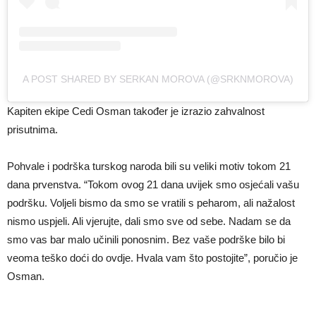
A POST SHARED BY SERKAN MOROVA (@SRKNMOROVA)
Kapiten ekipe Cedi Osman također je izrazio zahvalnost
prisutnima.
Pohvale i podrška turskog naroda bili su veliki motiv tokom 21
dana prvenstva. “Tokom ovog 21 dana uvijek smo osjećali vašu
podršku. Voljeli bismo da smo se vratili s peharom, ali nažalost
nismo uspjeli. Ali vjerujte, dali smo sve od sebe. Nadam se da
smo vas bar malo učinili ponosnim. Bez vaše podrške bilo bi
veoma teško doći do ovdje. Hvala vam što postojite”, poručio je
Osman.