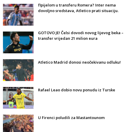
Прijelom u transferu Romera? Inter nema
dovoljno sredstava, Atletico prati situaciju.
GOTOVO JE! Čelsi dovodi novog lijevog beka –
transfer vrijedan 21 milion eura
Atletico Madrid donosi neočekivanu odluku!
Rafael Leao dobio novu ponudu iz Turske
U Firenci poludili za Mastantounom