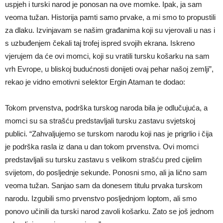
uspjeh i turski narod je ponosan na ove momke. Ipak, ja sam
veoma tužan. Historija pamti samo prvake, a mi smo to propustili
za dlaku. Izvinjavam se našim građanima koji su vjerovali u nas i
s uzbuđenjem čekali taj trofej ispred svojih ekrana. Iskreno
vjerujem da će ovi momci, koji su vratili tursku košarku na sam
vrh Evrope, u bliskoj budućnosti donijeti ovaj pehar našoj zemlji”,
rekao je vidno emotivni selektor Ergin Ataman te dodao:
Tokom prvenstva, podrška turskog naroda bila je odlučujuća, a
momci su sa strašću predstavljali tursku zastavu svjetskoj
publici. “Zahvaljujemo se turskom narodu koji nas je prigrlio i čija
je podrška rasla iz dana u dan tokom prvenstva. Ovi momci
predstavljali su tursku zastavu s velikom strašću pred cijelim
svijetom, do posljednje sekunde. Ponosni smo, ali ja lično sam
veoma tužan. Sanjao sam da donesem titulu prvaka turskom
narodu. Izgubili smo prvenstvo posljednjom loptom, ali smo
ponovo učinili da turski narod zavoli košarku. Zato se još jednom