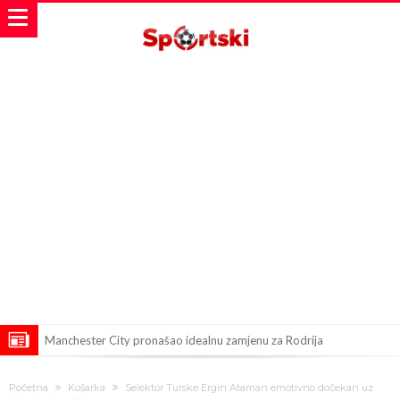
Manchester City pronašao idealnu zamjenu za Rodrija
Samo dva fudbalska velikana uspjela su ostvariti “nemoguće”! Jedan
Početna
Košarka
Selektor Turske Ergin Ataman emotivno dočekan uz