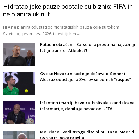
Hidratacijske pauze postale su biznis: FIFA ih
ne planira ukinuti
FIFA ne planira odustati od hidratacijskih pauza koje su tokom
Svjetskog prvenstva 2026. televizijskim …
Potpuni obračun – Barselona preotima najvažniji
letnji transfer Atletika?!
Ovo se Novaku nikad nije dešavalo: Sinner i
Alcaraz odustaju, a Zverev se odmah “raspao”
Infantino imao ljubavnicu: Isplivale skandalozne
informacije, dobila je novac od UEFA
Mourinho uvodi strogu disciplinu u Real Madrid.
Ovo su tri nova pravila