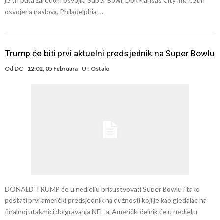
je tri puta zaredom osvojila Super Bowl. Dok Kansas City ima četiri
osvojena naslova, Philadelphia …
Trump će biti prvi aktuelni predsjednik na Super Bowlu
Od
DC
12:02, 05 Februara
U :
Ostalo
DONALD TRUMP će u nedjelju prisustvovati Super Bowlu i tako
postati prvi američki predsjednik na dužnosti koji je kao gledalac na
finalnoj utakmici doigravanja NFL-a. Američki čelnik će u nedjelju