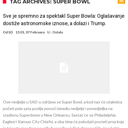
Atletika?!
Ovo se Novaku nikad nije dešavalo: Sinner i Alcaraz odustaju, a
TAG ARCHIVES: SUPER BOWL
Zverev se odmah “raspao”
Infantino imao ljubavnicu: Isplivale skandalozne informacije, dobila je
Sve je spremno za spektakl Super Bowla: Oglašavanje
novac od UEFA
Mourinho uvodi strogu disciplinu u Real Madrid. Ovo su tri nova
dostiže astronomske iznose, a dolazi i Trump.
pravila
Arsenal dovodi zvijezdu Serie A za 138 miliona eura?
Od
SD
15:01, 07 Februara
U :
Ostalo
Francuski sudija optužen za porodično nasilje. Prijeti mu 18 mjeseci
zatvora
Jake Paul kreće u rušenje UFC-a
Mudrik se vratio na teren nakon više od 600 dana. Odmah ide na
posudbu?
Real Madrid odlučio: Endrick ide u Premier ligu!
Ove nedjelje u SAD-u održava se Super Bowl, a kod nas će utakmica
početi pola sata poslije ponoći između nedjelje i ponedjeljka na
stadionu Superdome u New Orleansu. Sastat će se Philadelphia
Eaglesi i Kansas City Chiefsi, a oba tima će pokušati postati prva koja