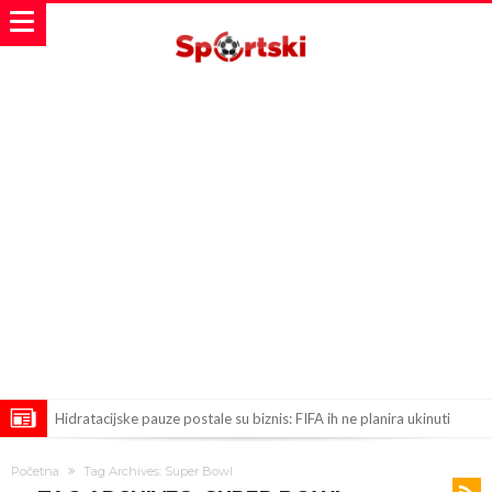
Hidratacijske pauze postale su biznis: FIFA ih ne planira ukinuti
Potpuni obračun – Barselona preotima najvažniji letnji transfer
Početna
Tag Archives: Super Bowl