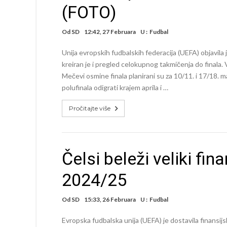
(FOTO)
Od
SD
12:42, 27 Februara
U :
Fudbal
Unija evropskih fudbalskih federacija (UEFA) objavil
kreiran je i pregled celokupnog takmičenja do finala. 
Mečevi osmine finala planirani su za 10/11. i 17/18. ma
polufinala odigrati krajem aprila i …
Pročitajte više
Čelsi beleži veliki fin
2024/25
Od
SD
15:33, 26 Februara
U :
Fudbal
Evropska fudbalska unija (UEFA) je dostavila finansijs