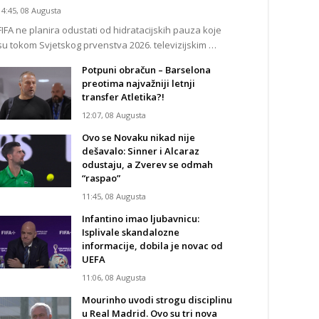
14:45, 08 Augusta
FIFA ne planira odustati od hidratacijskih pauza koje
su tokom Svjetskog prvenstva 2026. televizijskim …
Potpuni obračun – Barselona
preotima najvažniji letnji
transfer Atletika?!
12:07, 08 Augusta
Ovo se Novaku nikad nije
dešavalo: Sinner i Alcaraz
odustaju, a Zverev se odmah
“raspao”
11:45, 08 Augusta
Infantino imao ljubavnicu:
Isplivale skandalozne
informacije, dobila je novac od
UEFA
11:06, 08 Augusta
Mourinho uvodi strogu disciplinu
u Real Madrid. Ovo su tri nova