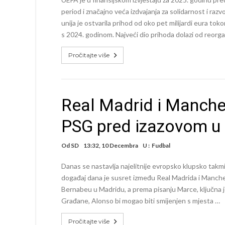
period i značajno veća izdvajanja za solidarnost i ra
unija je ostvarila prihod od oko pet milijardi eura to
s 2024. godinom. Najveći dio prihoda dolazi od reorga
Pročitajte više
Real Madrid i Manches
PSG pred izazovom u B
Od
SD
13:32, 10 Decembra
U :
Fudbal
Danas se nastavlja najelitnije evropsko klupsko takm
događaj dana je susret između Real Madrida i Manches
Bernabeu u Madridu, a prema pisanju Marce, ključna je
Građane, Alonso bi mogao biti smijenjen s mjesta …
Pročitajte više