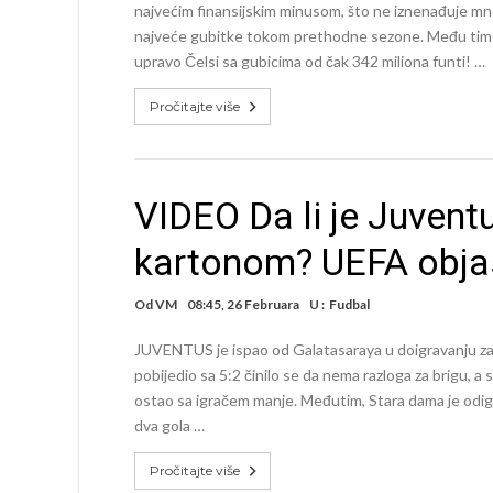
najvećim finansijskim minusom, što ne iznenađuje mn
najveće gubitke tokom prethodne sezone. Među tim kl
upravo Čelsi sa gubicima od čak 342 miliona funti! …
Pročitajte više
VIDEO Da li je Juvent
kartonom? UEFA objas
Od
VM
08:45, 26 Februara
U :
Fudbal
JUVENTUS je ispao od Galatasaraya u doigravanju za 
pobijedio sa 5:2 činilo se da nema razloga za brigu, a s
ostao sa igračem manje. Međutim, Stara dama je odigr
dva gola …
Pročitajte više