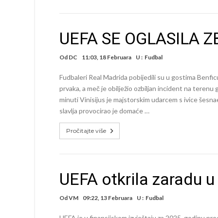
UEFA SE OGLASILA Z
Od
DC
11:03, 18 Februara
U :
Fudbal
Fudbaleri Real Madrida pobijedili su u gostima Benficu
prvaka, a meč je obilježio ozbiljan incident na terenu gd
minuti Vinisijus je majstorskim udarcem s ivice šes
slavlja provocirao je domaće …
Pročitajte više
UEFA otkrila zaradu u
Od
VM
09:22, 13 Februara
U :
Fudbal
UEFA je u finansijskom izvještaju za 2025. godinu pre