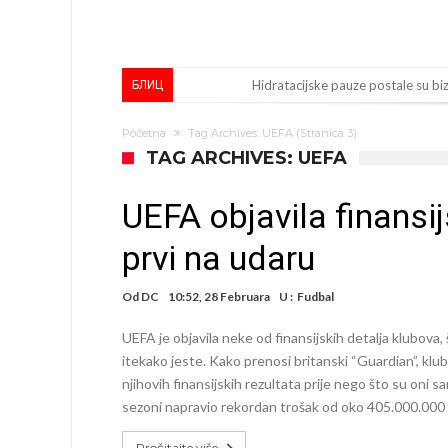
Hidratacijske pauze postale su bizn
БЛИЦ
Potpuni obračun – Barselona preoti
Početna
Tag Archives: UEFA
(Stranica 3)
Ovo se Novaku nikad nije dešavalo
TAG ARCHIVES: UEFA
Infantino imao ljubavnicu: Ispliva
UEFA objavila finansi
Mourinho uvodi strogu disciplinu 
prvi na udaru
Arsenal dovodi zvijezdu Serie A z
Francuski sudija optužen za porodi
Od
DC
10:52, 28 Februara
U :
Fudbal
Jake Paul kreće u rušenje UFC-a
UEFA je objavila neke od finansijskih detalja klubova, 
Mudrik se vratio na teren nakon
itekako jeste. Kako prenosi britanski “Guardian”, klu
njihovih finansijskih rezultata prije nego što su oni 
Real Madrid odlučio: Endrick ide u
sezoni napravio rekordan trošak od oko 405.000.000
Pročitajte više