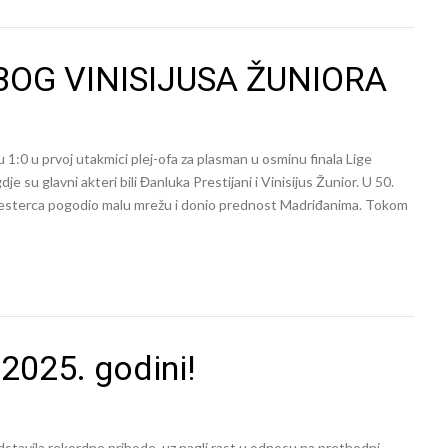
BOG VINISIJUSA ŽUNIORA
 1:0 u prvoj utakmici plej-ofa za plasman u osminu finala Lige
je su glavni akteri bili Đanluka Prestijani i Vinisijus Žunior. U 50.
naesterca pogodio malu mrežu i donio prednost Madriđanima. Tokom
 2025. godini!
dstavila rekordne prihode, uz nagli rast u odnosu na prethodni