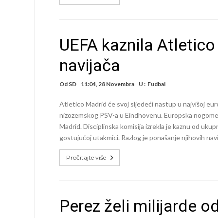
UEFA kaznila Atletic
navijača
Od
SD
11:04, 28 Novembra
U :
Fudbal
Atletico Madrid će svoj sljedeći nastup u najvišoj eur
nizozemskog PSV-a u Eindhovenu. Europska nogometna
Madrid. Disciplinska komisija izrekla je kaznu od uku
gostujućoj utakmici. Razlog je ponašanje njihovih navi
Pročitajte više
Perez želi milijarde o