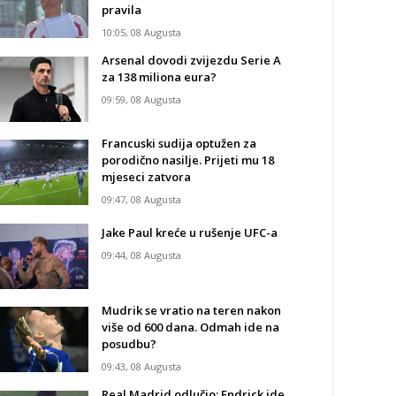
pravila
10:05, 08 Augusta
Arsenal dovodi zvijezdu Serie A
za 138 miliona eura?
09:59, 08 Augusta
Francuski sudija optužen za
porodično nasilje. Prijeti mu 18
mjeseci zatvora
09:47, 08 Augusta
Jake Paul kreće u rušenje UFC-a
09:44, 08 Augusta
Mudrik se vratio na teren nakon
više od 600 dana. Odmah ide na
posudbu?
09:43, 08 Augusta
Real Madrid odlučio: Endrick ide