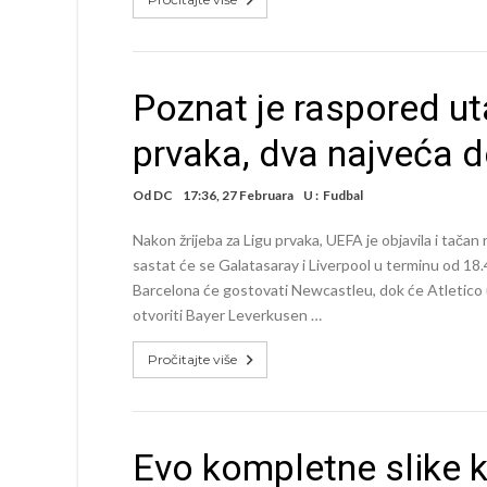
Poznat je raspored ut
prvaka, dva najveća d
Od
DC
17:36, 27 Februara
U :
Fudbal
Nakon žrijeba za Ligu prvaka, UEFA je objavila i tačan
sastat će se Galatasaray i Liverpool u terminu od 18.
Barcelona će gostovati Newcastleu, dok će Atletico
otvoriti Bayer Leverkusen …
Pročitajte više
Evo kompletne slike 