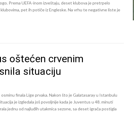
ogo. Prema UEFA-inom izveštaju, deset klubova je pretrpelo
ubovima, pet ih potiče iz Engleske. Na vrhu te negativne liste je
us oštećen crvenim
nila situaciju
osminu finala Lige prvaka. Nakon što je Galatasaray u Istanbulu
ituacija je izgledala još povoljnije kada je Juventus u 48. minuti
ala jednu od najluđih utakmica sezone, sa deset igrača postigla