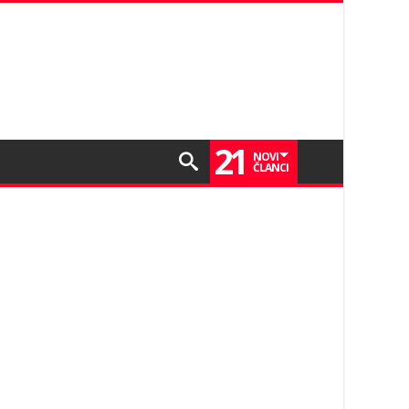
21
NOVI
ČLANCI