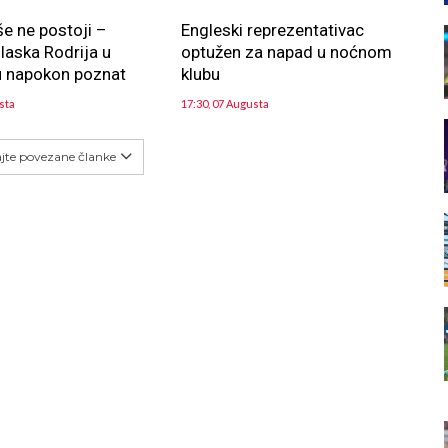
še ne postoji –
Engleski reprezentativac
aska Rodrija u
optužen za napad u noćnom
u napokon poznat
klubu
sta
17:30, 07 Augusta
ajte povezane članke