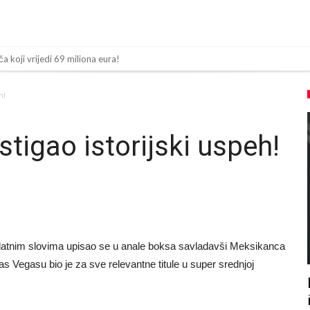
ča koji vrijedi 69 miliona eura!
olaska Rodrija u Barcelonu napokon poznat
h!
n za napad u noćnom klubu
 mu bile natečene, nije se htio oprati
tigao istorijski uspeh!
Barcelonu?
sija sa četiri bombe
 ga je sve podržao do sada?
 zamjenu za Rodrija
latnim slovima upisao se u anale boksa savladavši Meksikanca
a su ostvariti “nemoguće”! Jedan od njih je Messi, znate li ko je drugi?
s Vegasu bio je za sve relevantne titule u super srednjoj
 nema dovoljno sredstava, Atletico prati situaciju.