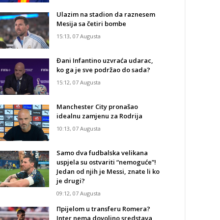
Ulazim na stadion da raznesem
Mesija sa četiri bombe
15:13, 07 Augusta
Đani Infantino uzvraća udarac,
ko ga je sve podržao do sada?
15:12, 07 Augusta
Manchester City pronašao
idealnu zamjenu za Rodrija
10:13, 07 Augusta
Samo dva fudbalska velikana
uspjela su ostvariti “nemoguće”!
Jedan od njih je Messi, znate li ko
je drugi?
09:12, 07 Augusta
Прijelom u transferu Romera?
Inter nema dovoljno sredstava,