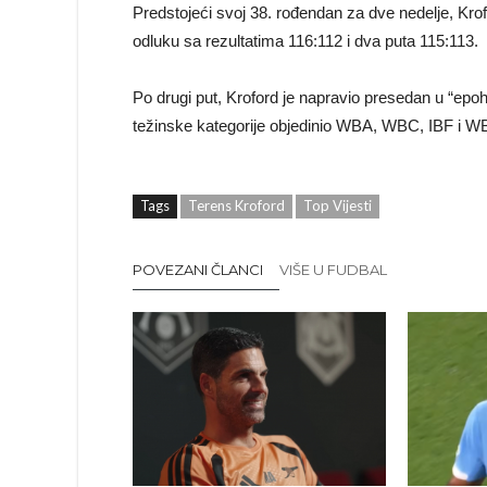
Predstojeći svoj 38. rođendan za dve nedelje, Krof
odluku sa rezultatima 116:112 i dva puta 115:113.
Po drugi put, Kroford je napravio presedan u “epohi č
težinske kategorije objedinio WBA, WBC, IBF i WB
Tags
Terens Kroford
Top Vijesti
POVEZANI ČLANCI
VIŠE U FUDBAL