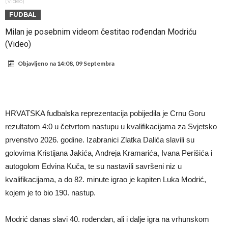
miliona eura!
Rashford se vratio u Manchester United. Odbija Tursku i Saudijsku
(Video)
FUDBAL
Arabiju
Darwin Núñez blizu Trabzonsporu
Milan je posebnim videom čestitao rođendan Modriću
Ferran Torres sve bliže PSG-u
(Video)
Gabrielova tetovaža predmet šale među navijačima: De Bruyneov lik
Objavljeno na
14:08, 09 Septembra
u novoj parodiji
Mourinho: “Nesretnik nam je došao nespreman”
BIZARNA BORBA KOJA JE ZAPALILA INTERNET: Poznati teškaš
prihvatio najluđi izazov karijere – sam protiv šestorice (Video)
VIDEO Viralni snimak iz Urugvaja: Ispucana lopta izazvala
HRVATSKA fudbalska reprezentacija pobijedila je Crnu Goru
saobraćajnu nesreću
U Madridu iznenađeni nevjerovatnom ponudom za Ardu Gulera!
rezultatom 4:0 u četvrtom nastupu u kvalifikacijama za Svjetsko
prvenstvo 2026. godine. Izabranici Zlatka Dalića slavili su
golovima Kristijana Jakića, Andreja Kramarića, Ivana Perišića i
autogolom Edvina Kuča, te su nastavili savršeni niz u
kvalifikacijama, a do 82. minute igrao je kapiten Luka Modrić,
kojem je to bio 190. nastup.
Modrić danas slavi 40. rođendan, ali i dalje igra na vrhunskom