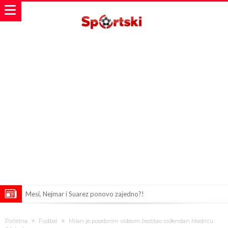
Mesi, Nejmar i Suarez ponovo zajedno?!
Bomba iz Madrida: Arda Güler u centru pažnje zbog ponude od 18
Početna
Fudbal
Milan je posebnim videom čestitao rođendan Modriću