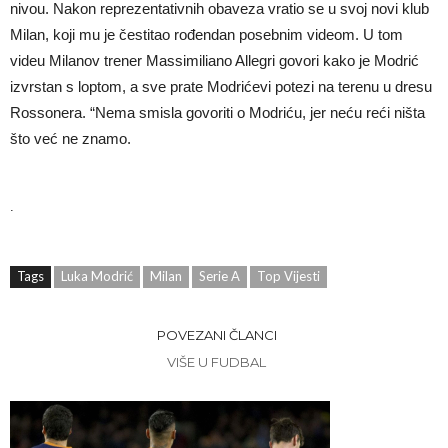
nivou. Nakon reprezentativnih obaveza vratio se u svoj novi klub
Milan, koji mu je čestitao rođendan posebnim videom. U tom
videu Milanov trener Massimiliano Allegri govori kako je Modrić
izvrstan s loptom, a sve prate Modrićevi potezi na terenu u dresu
Rossonera. “Nema smisla govoriti o Modriću, jer neću reći ništa
što već ne znamo.
.
Tags
Luka Modrić
Milan
Serie A
Top Vijesti
POVEZANI ČLANCI
VIŠE U FUDBAL