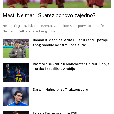
Mesi, Nejmar i Suarez ponovo zajedno?!
Nekadašnji brazilski reprezentativac Felipe Melo potvrdio je da će se
Nejmar početkom naredne godine …
Bomba iz Madrida: Arda Güler u centru pažnje
zbog ponude od 18 miliona eura!
Rashford se vratio u Manchester United. Odbija
Tursku i Saudijsku Arabiju
Darwin Núñez blizu Trabzonsporu
Ferran Torres sve bliže PSG-u