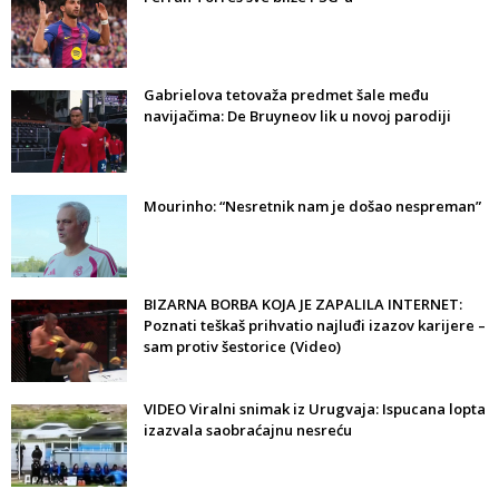
Gabrielova tetovaža predmet šale među
navijačima: De Bruyneov lik u novoj parodiji
Mourinho: “Nesretnik nam je došao nespreman”
BIZARNA BORBA KOJA JE ZAPALILA INTERNET:
Poznati teškaš prihvatio najluđi izazov karijere –
sam protiv šestorice (Video)
VIDEO Viralni snimak iz Urugvaja: Ispucana lopta
izazvala saobraćajnu nesreću