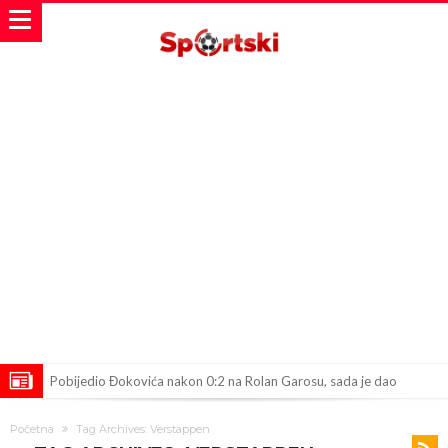
Pobijedio Đokovića nakon 0:2 na Rolan Garosu, sada je dao
sramotan komentar na njegov račun
Direktor FIA o drami Formule 1: “Ne možemo da idemo toliko
Početna
Tag Archives: Verstappen