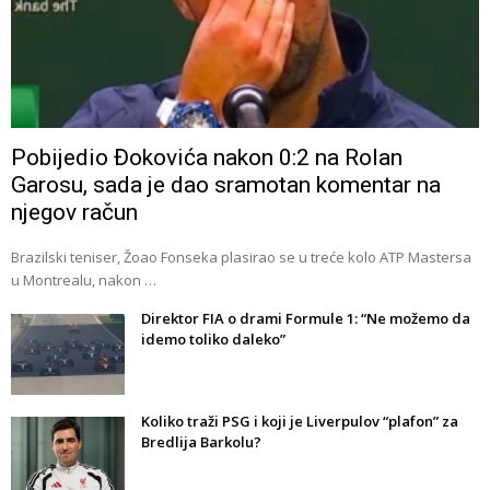
Pobijedio Đokovića nakon 0:2 na Rolan
Garosu, sada je dao sramotan komentar na
njegov račun
Brazilski teniser, Žoao Fonseka plasirao se u treće kolo ATP Mastersa
u Montrealu, nakon …
Direktor FIA o drami Formule 1: “Ne možemo da
idemo toliko daleko”
Koliko traži PSG i koji je Liverpulov “plafon” za
Bredlija Barkolu?