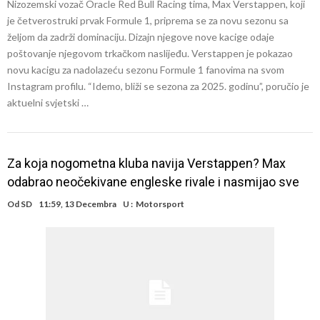
Nizozemski vozač Oracle Red Bull Racing tima, Max Verstappen, koji
je četverostruki prvak Formule 1, priprema se za novu sezonu sa
željom da zadrži dominaciju. Dizajn njegove nove kacige odaje
poštovanje njegovom trkačkom naslijeđu. Verstappen je pokazao
novu kacigu za nadolazeću sezonu Formule 1 fanovima na svom
Instagram profilu. “Idemo, bliži se sezona za 2025. godinu”, poručio je
aktuelni svjetski …
Za koja nogometna kluba navija Verstappen? Max
odabrao neočekivane engleske rivale i nasmijao sve
Od
SD
11:59, 13 Decembra
U :
Motorsport