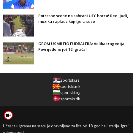
Potresne scene na sahrani UFC borca! Red ljudi,
muzika i aplauz koji tjera suze
GROM USMRTIO FUDBALERA: Velika tragedija!
Povrijeđeno još 12 igrača!
sportski.rs
sportski.mk
sportski.bg
sportski.dk
Učešće u igrama na sreću je dozvoljeno za lica od 18 godina i starija. Igraj
odgovorno!