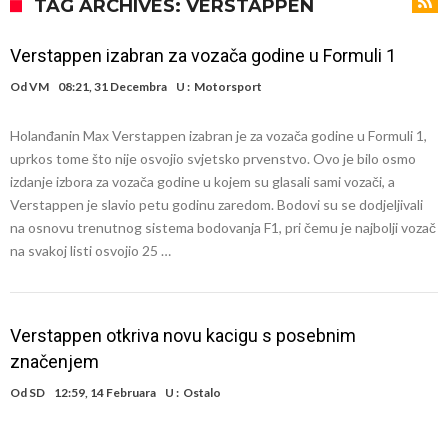
daleko”
Koliko traži PSG i koji je Liverpulov “plafon” za Bredlija Barkolu?
TAG ARCHIVES: VERSTAPPEN
Prva ponuda za Rafaela Leaa – odbijena!
Verstappen izabran za vozača godine u Formuli 1
Zašto je nepoznati italijanski petoligaš dobio nevjerovatan stadion
Od
VM
08:21, 31 Decembra
U :
Motorsport
od 62 miliona eura?
Veliki udarac za Barcelonu: Junak finala Svjetskog prvenstva želi otići
Holanđanin Max Verstappen izabran je za vozača godine u Formuli 1,
Deco nije posjetio Madrid samo zbog Alvareza, Barcelona planira
uprkos tome što nije osvojio svjetsko prvenstvo. Ovo je bilo osmo
historijski transfer?
Kapiten slavnog kluba ubijen u napadu ispred svoje kuće, nacija
izdanje izbora za vozača godine u kojem su glasali sami vozači, a
Verstappen je slavio petu godinu zaredom. Bodovi su se dodjeljivali
zahtijeva pravdu.
Potresne scene na sahrani UFC borca! Red ljudi, muzika i aplauz koji
na osnovu trenutnog sistema bodovanja F1, pri čemu je najbolji vozač
tjera suze
GROM USMRTIO FUDBALERA: Velika tragedija! Povrijeđeno još 12
na svakoj listi osvojio 25 …
igrača!
Verstappen otkriva novu kacigu s posebnim
značenjem
Od
SD
12:59, 14 Februara
U :
Ostalo